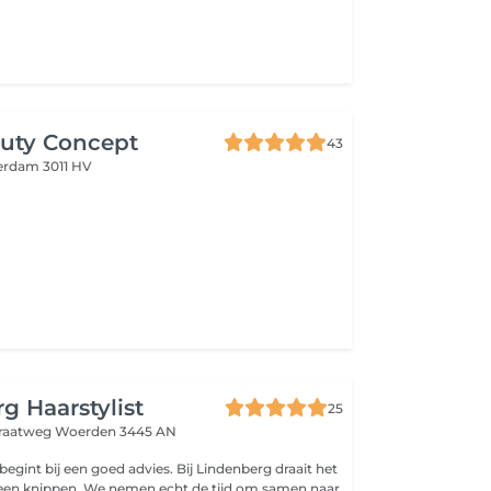
uty Concept
43
erdam 3011 HV
g Haarstylist
25
traatweg
Woerden 3445 AN
 een goed advies. Bij Lindenberg draait het
een knippen. We nemen echt de tijd om samen naar