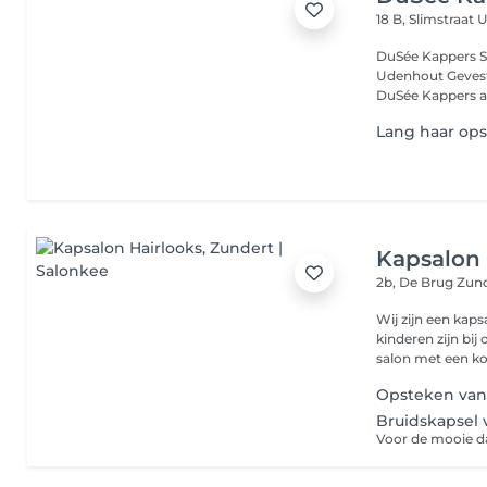
18 B, Slimstraat
U
DuSée Kappers Stijl, vakmanschap en persoonlijke aandacht in
Udenhout Gevestigd in het hart van Udenhout aan de Slimstraat 18 is
DuSée Kappers al 
Lang haar op
Kapsalon 
2b, De Brug
Zund
Wij zijn een kap
kinderen zijn bi
salon met een ko
Opsteken vanaf
Bruidskapsel v