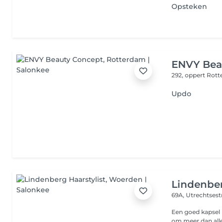
Opsteken
ENVY Bea
292, oppert
Rott
Updo
Lindenber
69A, Utrechtses
Een goed kapsel begint bij
om meer dan all