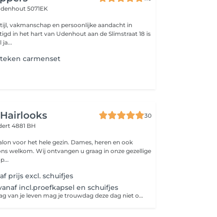
denhout 5071EK
ja...
steken carmenset
Hairlooks
30
ert 4881 BH
salon voor het hele gezin. Dames, heren en ook
j ons welkom. Wij ontvangen u graag in onze gezellige
p...
 prijs excl. schuifjes
anaf incl.proefkapsel en schuifjes
Voor de mooie dag van je leven mag je trouwdag deze dag niet ontbreken om goed overleg tot een prachtige bruidskapsel te creëren bij Hairlooks