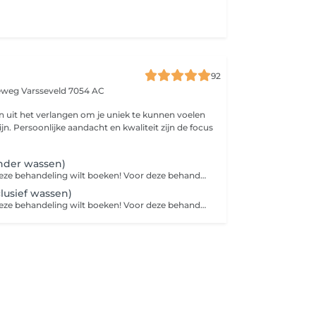
92
seweg
Varsseveld 7054 AC
n uit het verlangen om je uniek te kunnen voelen
ijn. Persoonlijke aandacht en kwaliteit zijn de focus
nder wassen)
Wat leuk dat je deze behandeling wilt boeken! Voor deze behandeling vragen we je om even contact met ons op te nemen via WhatsApp. Stuur daarbij een paar foto's van voorbeelden van hoe je je haar graag gestyled wilt hebben op de dag van je afspraak. Zo kunnen wij goed inschatten hoeveel tijd er nodig is en ervoor zorgen dat alles perfect voor je wordt ingepland.
lusief wassen)
Wat leuk dat je deze behandeling wilt boeken! Voor deze behandeling vragen we je om even contact met ons op te nemen via WhatsApp. Stuur daarbij een paar foto's van voorbeelden van hoe je je haar graag gestyled wilt hebben op de dag van je afspraak. Zo kunnen wij goed inschatten hoeveel tijd er nodig is en ervoor zorgen dat alles perfect voor je wordt ingepland.