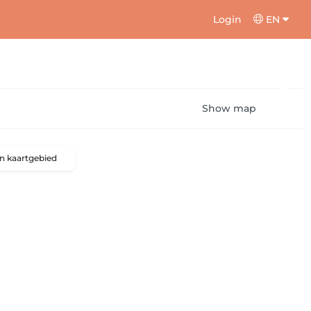
Login
EN
Show map
n kaartgebied