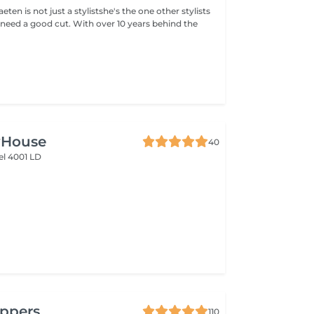
eten is not just a stylistshe's the one other stylists
need a good cut. With over 10 years behind the
yHouse
40
iel 4001 LD
ppers
110