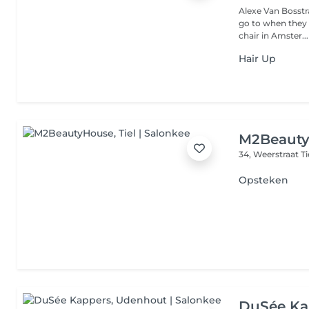
Alexe Van Bosstra
go to when they 
chair in Amster...
Hair Up
M2Beaut
34, Weerstraat
T
Opsteken
DuSée Ka