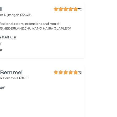
ll
72
ker
Nijmegen 6546JG
fessional colors, extensions and more!
//KEUNE//MAXLISS NEDERLAND//HUMANO HAIR// OLAPLEX//
 half uur
r
ur
 Bemmel
73
nk
Bemmel 6681 JC
naf