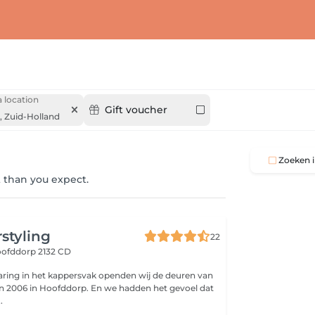
 location
Gift voucher
,
Zuid-Holland
Zoeken i
 than you expect.
rstyling
22
ofddorp 2132 CD
varing in het kappersvak openden wij de deuren van
in 2006 in Hoofddorp. En we hadden het gevoel dat
.