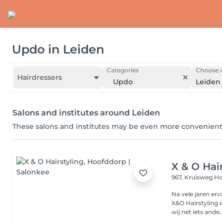
Updo
in
Leiden
Categories
Choose a
Hairdressers
Updo
Leiden
Salons and institutes around Leiden
These salons and institutes may be even more convenient
X & O Hai
967, Kruisweg
Ho
Na vele jaren er
X&O Hairstyling 
wij net iets ande..