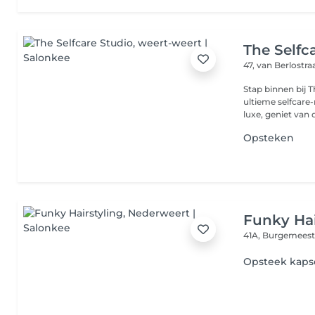
The Selfc
47, van Berlostra
Stap binnen bij T
ultieme selfcare
luxe, geniet van d
Opsteken
Funky Hai
41A, Burgemeest
Opsteek kaps