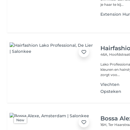
je haar te kij...
Extension Hu
Hairfashi
46A, Hoofdstraa
Lako Professional
kleuren en hairs
zorgt voo...
Vlechten
Opsteken
Bossa Ale
New
16H, Ter Haarstr