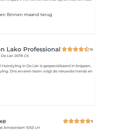
ren Binnen maand terug
on Lako Professional
16
t
De Lier 2678 CK
 Hairstyling in De Lier is gespecialiseerd in knippen,
tyling. Ons ervaren team volgt de nieuwste trends en
xe
9
aat
Amsterdam 1053 LH