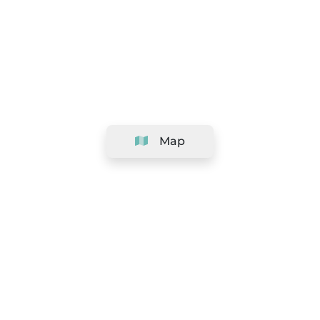
Map
Company
Support
Team
&
Careers
Information for salons