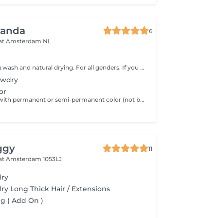
manda
6
aat
Amsterdam NL
Haircut including wash and natural drying. For all genders. If you have very long/thick hair or thick curly hair please choose haircut with blowdry/diffuse dry.
owdry
or
Regrowth color with permanent or semi-permanent color (not bleach). If you have waited more than 3 months, book full color.
ggy
11
aat
Amsterdam 1053LJ
dry
y Long Thick Hair / Extensions
ng ( Add On )