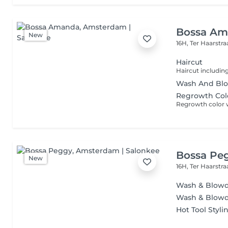
Bossa A
New
16H, Ter Haarstr
Haircut
Wash And Bl
Regrowth Col
Bossa Pe
New
16H, Ter Haarstr
Wash & Blow
Wash & Blowdr
Hot Tool Styli