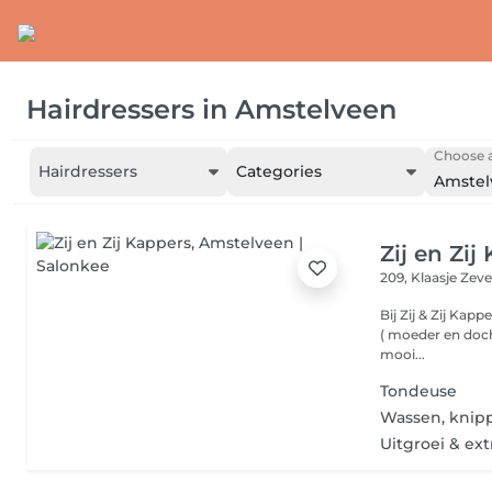
Hairdressers
in
Amstelveen
Choose a
Hairdressers
Categories
Amstel
Zij en Zij
209, Klaasje Zev
Bij Zij & Zij Kappers is iedere
( moeder en docht
mooi...
Tondeuse
Wassen, knip
Uitgroei & ext