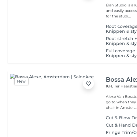
Élan Studio is a 
and easily acces
for the studi...
Root coverage 
Knippen & sty
Root stretch +
Knippen & sty
Full coverage 
Knippen & sty
Bossa Ale
New
16H, Ter Haarstr
Alexe Van Bosstra
go to when they 
chair in Amster...
Cut & Blow D
Cut & Hand D
Fringe Trim/