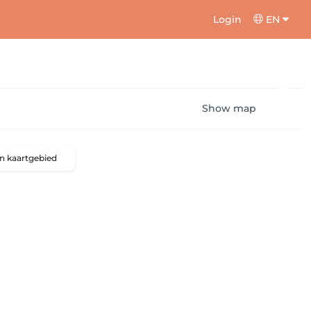
Login
EN
Show map
n kaartgebied