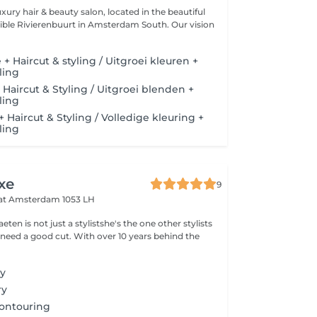
luxury hair & beauty salon, located in the beautiful
sible Rivierenbuurt in Amsterdam South. Our vision
+ Haircut & styling / Uitgroei kleuren +
ling
 Haircut & Styling / Uitgroei blenden +
ling
+ Haircut & Styling / Volledige kleuring +
ling
xe
9
aat
Amsterdam 1053 LH
eten is not just a stylistshe's the one other stylists
need a good cut. With over 10 years behind the
ry
ry
Contouring