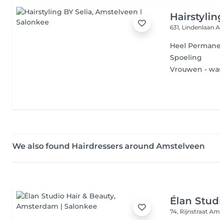
Hairstylin
631, Lindenlaan
A
Heel Permane
Spoeling
Vrouwen - was
We also found Hairdressers around Amstelveen
Élan Stud
74, Rijnstraat
Am