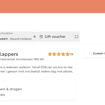
 location
Gift voucher
veen
,
Noord-Holland
 Kappers
Zoeken i
78
ensterstraat
Amstelveen 1183 NK
en welkom. Vanaf 2016 zijn wij Ans en Ilse
er ) gestart met ons bedrijf. Iedere dag met plezier,
pen & drogen
ra's