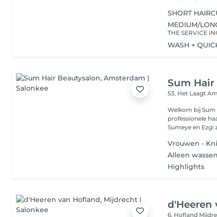
SHORT HAIRC
MEDIUM/LON
WASH + QUICK
Sum Hair
53, Het Laagt
Am
Welkom bij Sum 
professionele haa
Sumeye en Ezgi z
Vrouwen - Kn
Alleen wassen
Highlights
d'Heeren 
6, Hofland
Mijdr