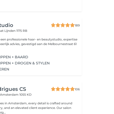
studio
189
aat
Lijnden 1175 RB
s een professionele haar- en beautystudio, expertise
 eerlijk advies, gevestigd aan de Melbournestraat 61
IPPEN + BAARD
IPPEN + DROGEN & STYLEN
HEREN
drigues CS
106
n
Amsterdam 1055 KD
es in Amsterdam, every detail is crafted around
try, and an elevated client experience. Our salon
ig...