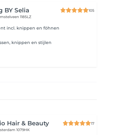
g BY Selia
105
mstelveen 1185LZ
nt incl. knippen en föhnen
sen, knippen en stijlen
io Hair & Beauty
17
sterdam 1079HK