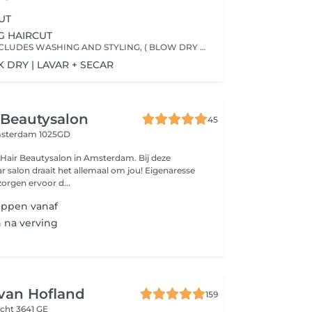
UT
G HAIRCUT
THE SERVICE INCLUDES WASHING AND STYLING, ( BLOW DRY ) O SERVIÇO INCLUI LAVAGEM E ESCOVA.
 DRY | LAVAR + SECAR
 Beautysalon
45
sterdam 1025GD
Hair Beautysalon in Amsterdam. Bij deze
r salon draait het allemaal om jou! Eigenaresse
orgen ervoor d...
ippen vanaf
 na verving
van Hofland
159
echt 3641 GE