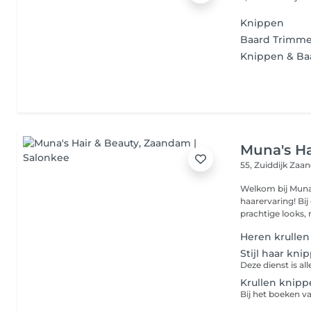
Knippen
Baard Trimm
Knippen & B
Muna's Ha
55, Zuiddijk
Zaan
Welkom bij Muna'
haarervaring! Bij ons draait het niet alleen om het creëren van
prachtige looks, 
Heren krulle
Stijl haar knip
Krullen knipp