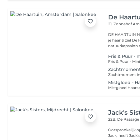
De Haart
21, Zonnehof
Ams
DE HAARTUIN NATUUR
je haar & ziel De Haartuin is een unieke combinatie van
natuurkapsalon e
Fris & Puur - 
Zachtmoment 
Mistgloed - H
Jack's Sis
22B, De Passag
Oorspronkelijk o
Jack, heeft Jack