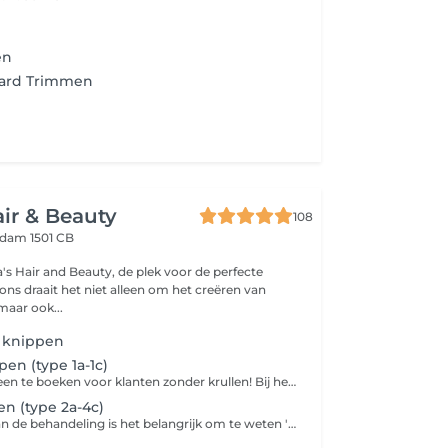
en
aard Trimmen
ir & Beauty
108
dam 1501 CB
s Hair and Beauty, de plek voor de perfecte
maar ook...
n knippen
pen (type 1a-1c)
Deze dienst is alleen te boeken voor klanten zonder krullen! Bij het boeken van de behandeling is het belangrijk om te weten 'Kort' betekent boven de schouder 'Middel' betekent op de schouder 'Lang' betekent onder de schoude
en (type 2a-4c)
Bij het boeken van de behandeling is het belangrijk om te weten 'Kort' betekent boven de schouder 'Middel' betekent op de schouder 'Lang' betekent onder de schouder