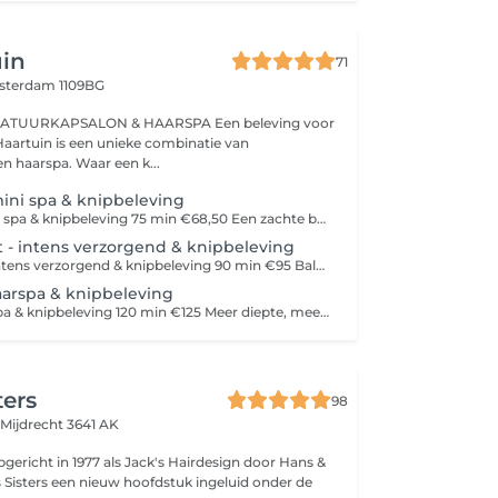
uin
71
terdam 1109BG
KAPSALON & HAARSPA Een beleving voor
n haarspa. Waar een k...
mini spa & knipbeleving
Fris & Puur - Mini spa & knipbeleving 75 min €68,50 Een zachte basisbeleving voor fris, luchtig en verzorgd haar. Voel je herboren met de Fris & Puur beleving. Deze mini spa is bedoeld om je haar en hoofdhuid op te frissen en weer in balans te brengen. Aromatherapie en rustige opening met drukpunten, een zache detox klei scrub, verzorgende wasmassage, waterstraalmassage, aandacht voor ontspanning en een knipbeleving en styling fgestemd op jouw haar. Voor wie: - Je haar & hoofdhuid weer licht, schoon en in model wil brengen. - Weinig tijd heeft, maar wel aandacht en kwaliteit wil. - Een eerste kennismaking zoekt met De Haartuin. - Je haar & hoofdhuid tussen grotere belevingen door wil onderhouden.
- intens verzorgend & knipbeleving
Zachtmoment intens verzorgend & knipbeleving 90 min €95 Balans tussen verzorging en ontspanning. Hier begint het echte vertragen. Zachtmoment is voor wie behoefte heeft aan meer ontspanning en intensieve verzorging. Aromatherapie en rustige opening met drukpunten, een heerlijk ontspannen warme kruidenoliemassage van het hoofd en de nek, zachte detoxscrub en uitgebreide wasmassages, waterstraalmassage krijgt het haar een zachte oppepper en komt het lichaam tot rust. Een moment om te vertragen en je haar liefdevol te ondersteunen. Inclusief knipbeleving en styling. Voor wie: - Behoefte heeft aan meer ontspanning, maar niet meteen uren wil liggen. - Haar en hoofdhuid gezond wil houden, zonder overprikkeling. - Voelt dat je hoofd vol zit en even wil vertragen. - Een balans zoekt tussen verzorging en een moment voor jezelf.
aarspa & knipbeleving
Mistgloed Haarspa & knipbeleving 120 min €125 Meer diepte, meer rust, meer loslaten. Met stoom en intensere verzorging. Voor wie dieper wil ontspannen en langer wil wegzakken in rust. Aromatherapie en rustige opening met drukpunten, een heerlijk ontspannen warme kruidenolie massage, detoxkleiscrub, stoombehandeling, waterstraalmassage en uitgebreide massages van het hoofd, nek, schouders, decolleté ontstaat er meer ruimte zachtheid en ontspanning. Inclusief knipbeleving em styling. Voor wie: - Merkt dat spanning zich vastzet in nek en schouders. - Behoefte heeft aan meer rust, vertraging en aandacht. - Haar & hoofdhuid intensiever wil verzorgen ( droog/ beschadigd haar, krullen, onrustige/ vette/ droge hoofdhuid) - Even helemaal uit het hoofd wil en in het lichaam wil zakken.
ters
98
e
Mijdrecht 3641 AK
pgericht in 1977 als Jack's Hairdesign door Hans &
's Sisters een nieuw hoofdstuk ingeluid onder de