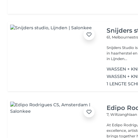
Snijders 
61, Melbournestr
Snijders Studio i
in haarherstel en
in Lijnden...
WASSEN + KN
WASSEN + KN
1 LENGTE SC
Edipo Ro
7, Wiltzanghlaa
At Edipo Rodrigu
excellence, artis
brings together h