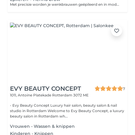
Met precisie worden je wenkbrauwen geëpileerd en in model gebracht. Vervolgens wordt henna verf gebruikt om zowel de haartjes als de huid te kleuren, wat zorgt voor vollere en strakkere wenkbrauwen met een langdurig resultaat.
EVY BEAUTY CONCEPT
7
1011, Antoine Platekade
Rotterdam 3072 ME
- Evy Beauty Concept Luxury hair salon, beauty salon & nail
studio in Rotterdam Welcome to Evy Beauty Concept, a luxury
beauty salon in Rotterdam wh...
Vrouwen - Wassen & knippen
Kinderen - Knippen