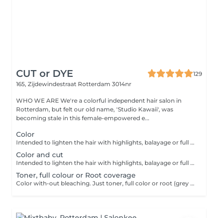
CUT or DYE
129
165, Zijdewindestraat
Rotterdam 3014nr
WHO WE ARE We're a colorful independent hair salon in
Rotterdam, but felt our old name, 'Studio Kawaii', was
becoming stale in this female-empowered e...
Color
Intended to lighten the hair with highlights, balayage or full bleach. Applying a dark color, toner or outgrowth treatment without haircut.
Color and cut
Intended to lighten the hair with highlights, balayage or full bleach. Applying a dark color, toner or outgrowth treatment including haircut.
Toner, full colour or Root coverage
Color with-out bleaching. Just toner, full color or root (grey hair) coverage, cut can be discussed. Depends on situation and busy in salon