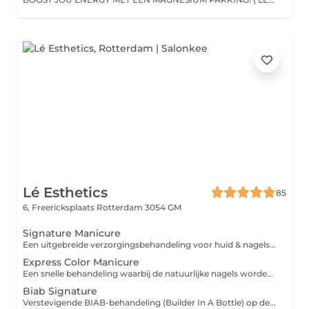
Lé Esthetics
85
6, Freericksplaats
Rotterdam 3054 GM
Signature Manicure
Een uitgebreide verzorgingsbehandeling voor huid & nagels. Inclusief nagelvorming, nagelriemverzorging, verzorging van de handen en afwerking met verzorgende producten. De behandeling is ook te combineren met een gelcolor kleur naar keuze. Heeft u nog gelcolor op de nagels? Boek dan ook de verwijdering bij zodat er voldoende tijd voorzien kan worden voor je behandeling.
Express Color Manicure
Een snelle behandeling waarbij de natuurlijke nagels worden voorbereid en afgewerkt met Gelcolor. Ideaal voor wie landurig gelakte nagels wenst zonder uitgebreide manicure. Heeft u nog gelcolor op de nagels? Boek dan ook de verwijdering bij zodat er voldoende tijd voorzien kan worden voor je behandeling.
Biab Signature
Verstevigende BIAB-behandeling (Builder In A Bottle) op de natuurlijke nagels. Ideaal voor het versterken en laten groeien van de eigen nagels. Behandeling is inclusief uitgebreide manicure en te combineren met een gellak kleur naar keuze.