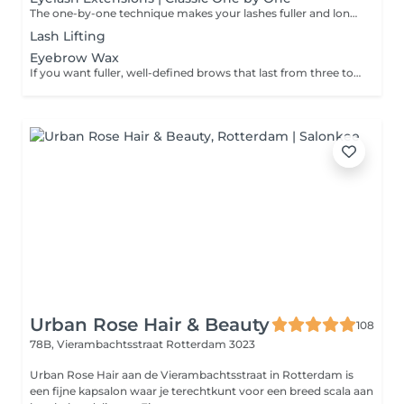
The one-by-one technique makes your lashes fuller and longer, creating a natural effect. One individual lash extension is applied to each natural lash.
Lash Lifting
Eyebrow Wax
If you want fuller, well-defined brows that last from three to five weeks, book in for a wax and tint. Please note: If you have not had a patch at this salon in the last 6 months then a patch test is required 24 to 48 hours prior to your appointment. Please contact the salon to arrange this.
Urban Rose Hair & Beauty
108
78B, Vierambachtsstraat
Rotterdam 3023
Urban Rose Hair aan de Vierambachtsstraat in Rotterdam is
een fijne kapsalon waar je terechtkunt voor een breed scala aan