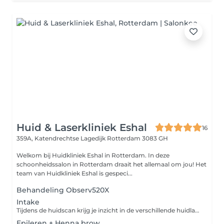
Huid & Laserkliniek Eshal
16
359A, Katendrechtse Lagedijk
Rotterdam 3083 GH
Welkom bij Huidkliniek Eshal in Rotterdam. In deze
schoonheidssalon in Rotterdam draait het allemaal om jou! Het
team van Huidkliniek Eshal is gespeci...
Behandeling Observ520X
Intake
Tijdens de huidscan krijg je inzicht in de verschillende huidlagen om beschadigingen en problematiek nauwkeurig te ontdekken. Dit helpt bij het bepalen van de juiste behandelingen voor een gezonde en stralende huid.
Epileren + Henna brow