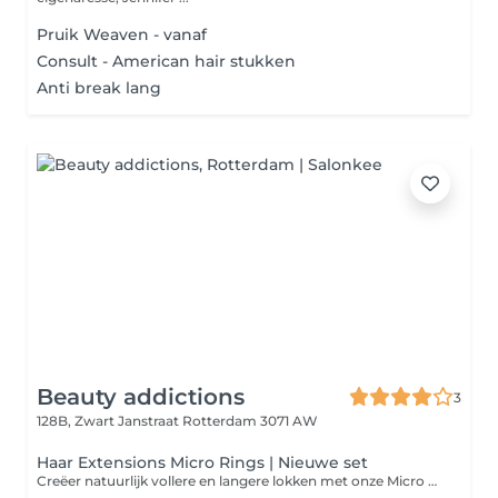
Pruik Weaven - vanaf
Consult - American hair stukken
Anti break lang
Beauty addictions
3
128B, Zwart Janstraat
Rotterdam 3071 AW
Haar Extensions Micro Rings | Nieuwe set
Creëer natuurlijk vollere en langere lokken met onze Micro Rings extensions. Deze methode is volledig lijm- en hittevrij, waardoor je eigen haar minimaal belast wordt. De extensions worden bevestigd met kleine, onopvallende ringetjes voor een naadloze en langdurige look. Kom met schoon, gewassen haar naar je afspraak of kies voor een professionele wasbehandeling in de salon voor €35.