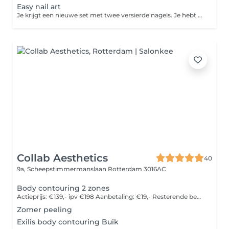
Easy nail art
Je krijgt een nieuwe set met twee versierde nagels. Je hebt keuze uit 2 nagels met swirl design, twee nagels met een aantal steentjes, 2 grote metalen versieringen, verschillende soorten stickers of marble. Kies in het menu de juiste lengte van jouw nagels. Kort/medium staat voor een lengte tot een halve tip. Wil je een lengte van een halve tip of meer? Kies dan voor de lange lengte.
Collab Aesthetics
40
9a, Scheepstimmermanslaan
Rotterdam 3016AC
Body contouring 2 zones
Actieprijs: €139,- ipv €198 Aanbetaling: €19,- Resterende bedrag €120,- afrekenen in de salon
Zomer peeling
Exilis body contouring Buik