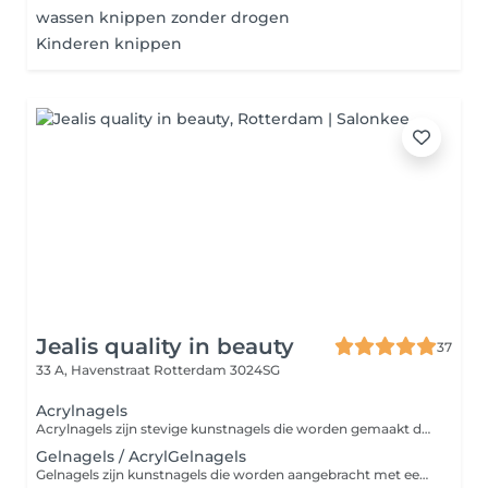
wassen knippen zonder drogen
Kinderen knippen
Jealis quality in beauty
37
33 A, Havenstraat
Rotterdam 3024SG
Acrylnagels
Acrylnagels zijn stevige kunstnagels die worden gemaakt door acrylpoeder en vloeistof te mengen, waarna het uithardt tot een harde, duurzame laag. Ze zijn ideaal voor het verlengen of verstevigen van je natuurlijke nagels en bieden een langdurige, verzorgde look. Perfect voor wie van sterke, stijlvolle nagels houdt!
Gelnagels / AcrylGelnagels
Gelnagels zijn kunstnagels die worden aangebracht met een flexibele gel, uitgehard onder een UV- of LED-lamp. Ze versterken je natuurlijke nagels, zijn duurzaam en bieden een gladde, glanzende afwerking. Ideaal voor wie langdurig mooie, verzorgde nagels wil zonder snel te beschadigen. Kies in het menu de juiste lengte van jouw nagels. Kort/medium staat voor een lengte tot een halve tip. Wil je een lengte van een halve tip of meer? Kies dan voor de lange lengte.