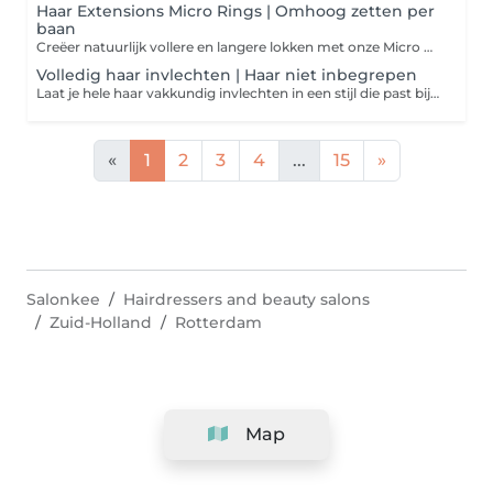
Haar Extensions Micro Rings | Omhoog zetten per
baan
Creëer natuurlijk vollere en langere lokken met onze Micro Rings extensions. Deze methode is volledig lijm- en hittevrij, waardoor je eigen haar minimaal belast wordt. De extensions worden bevestigd met kleine, onopvallende ringetjes voor een naadloze en langdurige look. Kom met schoon, gewassen haar naar je afspraak of kies voor een professionele wasbehandeling in de salon voor €35.
Volledig haar invlechten | Haar niet inbegrepen
Laat je hele haar vakkundig invlechten in een stijl die past bij jouw voorkeur. Deze behandeling is perfect als basis voor een pruik, protective style of gewoon voor een strakke, nette look. Het haar wordt strak en gelijkmatig ingevlochten, met oog voor detail en comfort. Haar is niet inbegrepen. Kom met schoon, gewassen haar naar je afspraak of kies voor een professionele wasbehandeling in de salon voor €35.
«
1
2
3
4
...
15
»
Salonkee
Hairdressers and beauty salons
Zuid-Holland
Rotterdam
Map