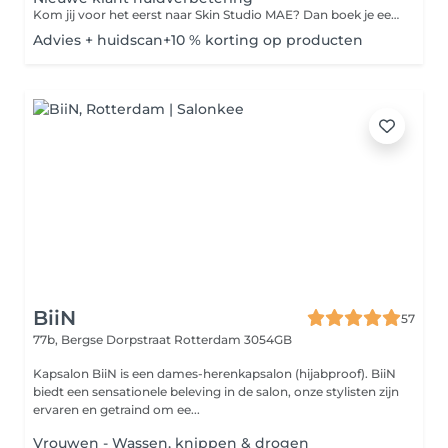
Kom jij voor het eerst naar Skin Studio MAE? Dan boek je een van deze behandelingen. Tijdens dit uitgebreide intakegesprek brengen we in kaart wat jouw huidwensen zijn en doen we een Skin Scan met de aller nieuwste Observ 520x. We bespreken de mogelijkheden voor een passend behandeltraject en krijg je een uitgebreid product-, voeding- en leefstijladvies. Mogelijk om Add On bij te boeken bij Niveau 5
Advies + huidscan+10 % korting op producten
BiiN
57
77b, Bergse Dorpstraat
Rotterdam 3054GB
Kapsalon BiiN is een dames-herenkapsalon (hijabproof). BiiN
biedt een sensationele beleving in de salon, onze stylisten zijn
ervaren en getraind om ee...
Vrouwen - Wassen, knippen & drogen