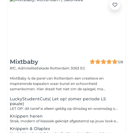
Mixtbaby
128
81C, Admiraliteitskade
Rotterdam 3063 EG
MixtBaby is de parel van Rotterdam een creatieve en
inspirerende kapsalon waar kunst en schoonheid
samenkomen. Hier draait het niet om de spiegel, ma...
LuckyStudentCuts( Let op! zomer periode LS
pauze)
LET OP: dit tarief is alleen geldig op dinsdag en woensdag op vertoon van je studentenpas. Houd rekening met onze vakantieperiodes, waarin dit aanbod tijdelijk vervalt: ZOMERPAUZE: 20 JULI T/M 22 AUGUSTUS 2026 KERSTPERIODE: 1 DECEMBER 2026 T/M 2 JANUARI 2027 Buiten deze periodes kun je op de aangegeven dagen weer gebruikmaken van het studententarief. Belangrijk: kies je tijdens een pauzeperiode of op een andere dag toch voor een LS-behandeling? Dan brengen wij het normale kniptarief in rekening.
Knippen heren
Strak, modern of klassiek geknipt afgestemd op jouw look en haartype.
Knippen & Olaplex