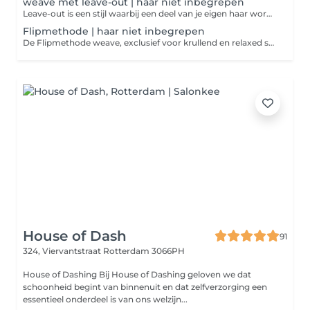
weave met leave-out | haar niet inbegrepen
Leave-out is een stijl waarbij een deel van je eigen haar wordt gebruikt als scheiding en dekking voor de weave. Creëer een look met een midden- of schuine scheiding die je gemakkelijk in een laag staartje kunt dragen. Deze behandeling kan 1 tot maximaal 2 maanden meegaan wat houd deze behandeling in: vlechten, het gebruik van een weave netje voor bescherming en styling zoals stijlen of krullen van de weave. Houd rekening met onze regels voor een optimale ervaring. Boek nu voor een prachtige nieuwe look! Vergeet niet onze YouTube-video te bekijken voor meer tips: [Pattern Texture Vlog #5 Quimy en Amira](https://www.youtube.com/watch?v=sYHlez0C_dk&t=84s) Vergeet niet te liken en te abonneren! opzoek naar haar bundels, neem een kijkje op onze Referentie site https://lamourbundels.com/collections/pattern-texture-stock
Flipmethode | haar niet inbegrepen
De Flipmethode weave, exclusief voor krullend en relaxed straight weave, gebruikt uw eigen contour lijn aan de voorkant om de weave banen te bedekken. Dit creëert een look zonder scheiding, met een flip-effect van links naar rechts, perfect voor een speelse look. Deze behandeling biedt 1 tot 2 maanden plezier Onze regels zorgen voor een optimale ervaring: 1. Kom met schoon gewassen haar, zonder producten, vet of leave-in conditioner. 2. Was nieuwe/oude weaves grondig met shampoo en conditioner en vermijd oliën, Dreft of wasverzachter. 3. Bij te laat komen geldt een boete van 1 euro per minuut. 4. Gelieve geen kleine kinderen/volwassenen mee te nemen. 5. Zorg ervoor dat uw haar droog is bij uw bezoek. Voor meer tips, bekijk ons YouTube-filmpje: [Pattern Texture Vlog #5 Quimy en Amira](https://www.youtube.com/watch?v=sYHlez0C_dk&t=84s) Vergeet niet te liken en te abonneren! opzoek naar haar bundels, neem een kijkje op onze Referentie site https://lamourbundels.com/collections/pattern-texture-stock
House of Dash
91
324, Viervantstraat
Rotterdam 3066PH
House of Dashing Bij House of Dashing geloven we dat
schoonheid begint van binnenuit en dat zelfverzorging een
essentieel onderdeel is van ons welzijn...