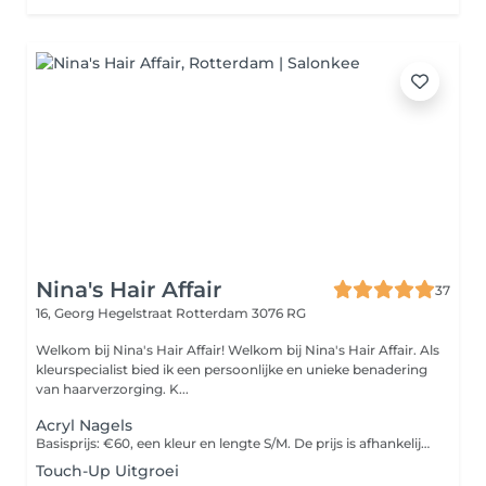
Nina's Hair Affair
37
16, Georg Hegelstraat
Rotterdam 3076 RG
Welkom bij Nina's Hair Affair! Welkom bij Nina's Hair Affair. Als
kleurspecialist bied ik een persoonlijke en unieke benadering
van haarverzorging. K...
Acryl Nagels
Basisprijs: €60, een kleur en lengte S/M. De prijs is afhankelijk van nagellengte en gewenst design. Voor speciale wensen of uitgebreide designs nemen wij eerst contact op via WhatsApp om alles door te spreken. De behandeling vind plaats in Dordrecht aan de Pieter Zeemanweg 146.
Touch-Up Uitgroei