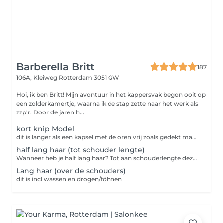
Barberella Britt
187
106A, Kleiweg
Rotterdam 3051 GW
Hoi, ik ben Britt! Mijn avontuur in het kappersvak begon ooit op
een zolderkamertje, waarna ik de stap zette naar het werk als
zzp'r. Door de jaren h...
kort knip Model
dit is langer als een kapsel met de oren vrij zoals gedekt maar korter als schouder lengte, bv. bobline of een pixie cut incl wassen en drogen/stylen van het haar.
half lang haar (tot schouder lengte)
Wanneer heb je half lang haar? Tot aan schouderlengte deze behandeling is incl wassen en drogen
Lang haar (over de schouders)
dit is incl wassen en drogen/föhnen