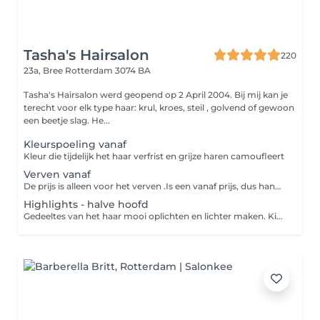
Tasha's Hairsalon
220
23a, Bree
Rotterdam 3074 BA
Tasha's Hairsalon werd geopend op 2 April 2004. Bij mij kan je
terecht voor elk type haar: krul, kroes, steil , golvend of gewoon
een beetje slag. He...
Kleurspoeling vanaf
Kleur die tijdelijk het haar verfrist en grijze haren camoufleert
Verven vanaf
De prijs is alleen voor het verven .Is een vanaf prijs, dus hangt van de lengte van het haar af. U dient dus ook een nabehandeling te kiezen.
Highlights - halve hoofd
Gedeeltes van het haar mooi oplichten en lichter maken. Kies welke nabehandeling u wilt bijv fohnen, tangen , wash & go