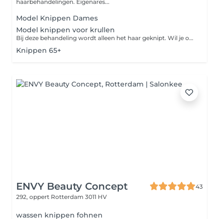
haarbehandelingen. Eigenares...
Model Knippen Dames
Model knippen voor krullen
Bij deze behandeling wordt alleen het haar geknipt. Wil je ook het haar wassen en stylen met product, dan moet je kiezen voor hair refresh. De uiteindelijke prijs hangt af van de lengte en de dikte van het haar.
Knippen 65+
ENVY Beauty Concept
43
292, oppert
Rotterdam 3011 HV
wassen knippen fohnen