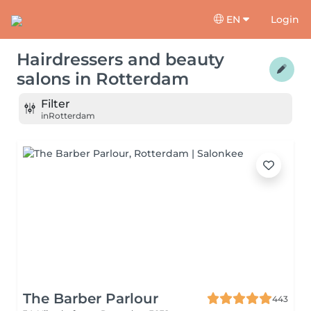
EN
Login
Hairdressers and beauty
salons
in
Rotterdam
Filter
in
Rotterdam
The Barber Parlour
443