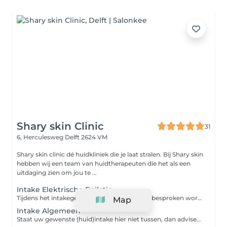
Shary skin Clinic
31
6, Herculesweg
Delft 2624 VM
Shary skin clinic dé huidkliniek die je laat stralen. Bij Shary skin
hebben wij een team van huidtherapeuten die het als een
uitdaging zien om jou te ...
Intake Elektrische Epilatie
Tijdens het intakegesprek zullen uw wensen besproken worden en wordt er vervolgens een behandelplan opgesteld.
Map
Intake Algemeen
Staat uw gewenste (huid)intake hier niet tussen, dan adviseren wij om een "intake algemeen" te boeken. Onze huidtherapeuten zullen u hiermee tijdens het intakegesprek assisteren.