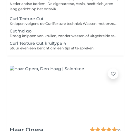
Nederlandse bodem. De eigenaresse, Assia, heeft zich jaren
lang gericht op het ontwik...
Curl Texture Cut
Knippen volgens de CurlTexture techniek Wassen met onze eigen CG-proof CurlTexture producten In model brengen en stylen van je natuurlijke krullen LET OP: 5 toeslag voor haar langer dan schouderlengte (dit wordt op de dag zelf berekend) <div>Deze behandeling houd in: het knippen, wassen, verzorgen en drogen (+advies). Het haar word eerst droog geknipt (krul per krul). Vervolgens zal ik het haar verzorgen en stylen door middel met de cg producten , die natuurlijk het best aansluiten op jou haareigenschappen. Het haar word vervolgens droog geföhnd door middel van een diffuser. Met het juiste advies die jij meekrijgt kun je het resultaat hierna ook zelf behalen!</div>
Cut 'nd go
Droog knippen van krullen, zonder wassen of uitgebreide styling. Krullen worden na het knippen licht bevochtigd en gemodelleerd met Curltexture leave-in Let op: 5 toeslag bij haar langer dan schouderlengte
Curl Texture Cut krultype 4
Stuur even een bericht om een tijd af te spreken.
Haar Opera
79