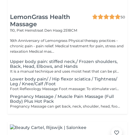
LemonGrass Health
50
Massage
110, Piet Heinstraat
Den Haag 2518CM
16th Anniversary of Lemongrass Physical therapy practices -
chronic pain - pain relief. Medical treatment for pain, stress and
relaxation Medical mas...
Upper body pain: stiffed neck,/ Frozen shoulders,
Back, Head, Elbows, and Hands
It is a manual technique and uses moist heat that can be placed on areas of tension and pain to relieve symptoms. It is also a device that can help to relax and stimulate blood circulation. It also uses pulling and bending techniques to create a balance in weight bearing. It can also relieve neck pain, shoulder pain, or muscle tension, and reduce tissue adhesions.
Lower body pain/ / Hip flexor sciatica / Tightness/
Leg / Knee/Calf /Foot
Foot Reflexology Massage Foot massage: To stimulate various organs in the body, massage the feet. And the back of the feet, internally and externally, etc.benefits of foot massage help promote health by stimulating blood circulation, lymph, and immune system Helps prevent diseases such as constipation, headache, leg pain, foot pain, etc., and helps detoxify and eliminate waste. Helps to balance the functions of the body It has a positive effect on mental health, which is to reduce stress and induce deep relaxation.
Pregnancy Massage / Muscle Pain Massage (Full
Body) Plus Hot Pack
Pregnancy Massage can get back, neck, shoulder, head, foot massages and almost any other part of their body. This is a relaxing massage that does not focus on acupressure. This is a massage program specifically for pregnant women.