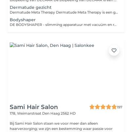
Dermatude gezicht
Dermatude Meta Therapy Dermatude Meta Therapy is een geavanceerde, niet-invasieve huidverbeterende behandeling die de huid van binnenuit activeert. Met behulp van het Meta-Jet apparaat worden werkstoffen diep in de huid gebracht en wordt de aanmaak van collageen en elastine gestimuleerd. De behandeling verbetert de huidstructuur, vermindert fijne lijntjes, rimpels, acne(littekens) en pigmentatie en zorgt voor een zichtbaar stevigere, gladdere en stralende huid.
Bodyshaper
DE BODYSHAPER - slimming apparatuur met vacuüm en radio frequentie De bodyshaper is in staat om zones op het lichaam op een veilige en pijnloze wijze te behandelen. Een ware innovatie op het gebied van cellulite veemindering, omvang vermindering, huidversteviging & anti-ageing. De effecten in de verandering van de huidstructuur zijn al zichtbaar na de eerste behandeling. De unieke combinatie van technologieën zorgt voor een uitstekende modellering van het lichaam en verjonging van het gezicht. Vacuüm, Radio Frequentie (RF), Photon (rood en blauw) en rotatie in één apparaat. Met de bodyshaper behaal je uitstekende resultaten op een non-invasieve manier!
Sami Hair Salon
197
178, Weimarstraat
Den Haag 2562 HD
Bij Sami Hair Salon staan we voor meer dan alleen
haarverzorging; we zijn een bestemming waar passie voor