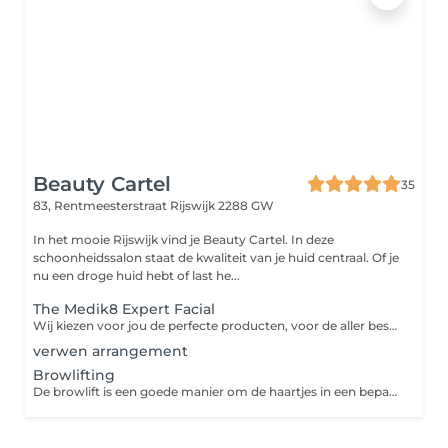
Beauty Cartel
35
83, Rentmeesterstraat
Rijswijk 2288 GW
In het mooie Rijswijk vind je Beauty Cartel. In deze
schoonheidssalon staat de kwaliteit van je huid centraal. Of je
nu een droge huid hebt of last he...
The Medik8 Expert Facial
Wij kiezen voor jou de perfecte producten, voor de aller beste behandeling
verwen arrangement
Browlifting
De browlift is een goede manier om de haartjes in een bepaalde richting te brengen. Geschikt voor haartjes die af en toe een eigen wil hebben. Je hoeft je wenkbrauwen niet meer elke dag in model te brengen. Het resultaat blijft tot ongeveer 6 weken zichtbaar, afhankelijk van de groeicyclus van je wenkbrauwen.