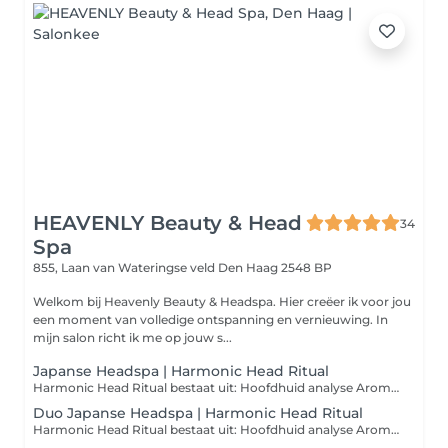
HEAVENLY Beauty & Head
34
Spa
855, Laan van Wateringse veld
Den Haag 2548 BP
Welkom bij Heavenly Beauty & Headspa. Hier creëer ik voor jou
een moment van volledige ontspanning en vernieuwing. In
mijn salon richt ik me op jouw s...
Japanse Headspa | Harmonic Head Ritual
Harmonic Head Ritual bestaat uit: Hoofdhuid analyse Aroma ritueel Diepe reiniging van de hoofdhuid Hoofd, schouder en decolleté massage Aangepast voedend masker & serum Stoombehandeling Hand- en arm massage Inclusief verwarmend oogmasker LET OP: Verder wil ik u laten weten dat we na de behandeling uw haar niet föhnen. Mocht u echter willen dat uw haar toch geföhnd wordt, dan heb ik een föhn beschikbaar op locatie.
Duo Japanse Headspa | Harmonic Head Ritual
Harmonic Head Ritual bestaat uit: Hoofdhuid analyse Aroma ritueel Diepe reiniging van de hoofdhuid Hoofd, schouder en decolleté massage Aangepast voedend masker & serum Stoombehandeling Hand- en arm massage Inclusief verwarmend oogmasker LET OP: Verder wil ik u laten weten dat we na de behandeling uw haar niet föhnen. Mocht u echter willen dat uw haar toch geföhnd wordt, dan heb ik een föhn beschikbaar op locatie.