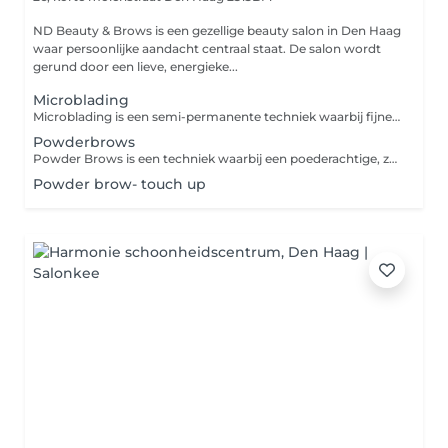
ND Beauty & Brows is een gezellige beauty salon in Den Haag
waar persoonlijke aandacht centraal staat. De salon wordt
gerund door een lieve, energieke...
Microblading
Microblading is een semi-permanente techniek waarbij fijne, haartje voor haartje lijnen worden getekend in de wenkbrauw om een natuurlijke en vollere uitstraling te creëren. Deze techniek is perfect voor mensen met dunne of onregelmatige wenkbrauwen en zorgt voor een langdurig resultaat van 1 tot 2 jaar. Het resultaat is subtiel en realistisch, wat je wenkbrauwen een mooie en symmetrische vorm geeft.
Powderbrows
Powder Brows is een techniek waarbij een poederachtige, zachte schaduw wordt aangebracht om een vollere wenkbrauw te creëren. Het resultaat is een natuurlijke, gevederde look, ideaal voor mensen die op zoek zijn naar meer definitie en een subtiele eyeliner-effect rondom de wenkbrauwen. Het resultaat blijft tot wel 2 jaar zichtbaar en is perfect voor iedereen die van een beetje extra luxe houdt.
Powder brow- touch up