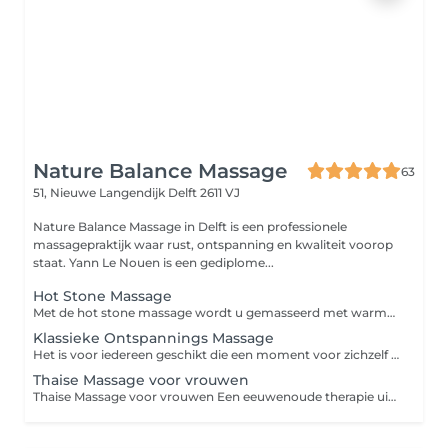
Nature Balance Massage
63
51, Nieuwe Langendijk
Delft 2611 VJ
Nature Balance Massage in Delft is een professionele
massagepraktijk waar rust, ontspanning en kwaliteit voorop
staat. Yann Le Nouen is een gediplome...
Hot Stone Massage
Met de hot stone massage wordt u gemasseerd met warme stenen met een aangename temperatuur van tussen de 45 en 50 graden.
Klassieke Ontspannings Massage
Het is voor iedereen geschikt die een moment voor zichzelf nodig heeft en wil onthaasten.
Thaise Massage voor vrouwen
Thaise Massage voor vrouwen Een eeuwenoude therapie uit Thailand die rekken, druk en ritmische bewegingen combineert. Je blijft gekleed en ligt op een verdikte mat. Voordelen: - meer flexibiliteit, - minder stress en verlichting van pijn/spanning - betere energiestroom, bloedsomloop en algeheel welzijn. Let op! Neem zelf comfortabele stretch kleding mee met voorkeur lange mouwen!