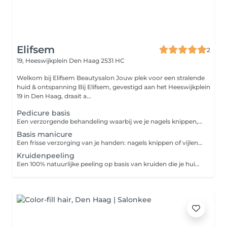
Elifsem
2
19, Heeswijkplein
Den Haag 2531 HC
Welkom bij Elifsem Beautysalon Jouw plek voor een stralende
huid & ontspanning Bij Elifsem, gevestigd aan het Heeswijkplein
19 in Den Haag, draait a...
Pedicure basis
Een verzorgende behandeling waarbij we je nagels knippen, polijsten, nagelriemen verzorgen en kleine ongemakken zoals licht eelt verwijderen. Perfect voor mooie, gezonde voeten.
Basis manicure
Een frisse verzorging van je handen: nagels knippen of vijlen, nagelriemen verzorgen en de huid intensief hydrateren. Voor een nette, verzorgde uitstraling, elke dag weer.
Kruidenpeeling
Een 100% natuurlijke peeling op basis van kruiden die je huid die reinigen en vernieuwt. Ideaal voor pigmentvlekken, acne, fijne lijntjes en een doffe huid.