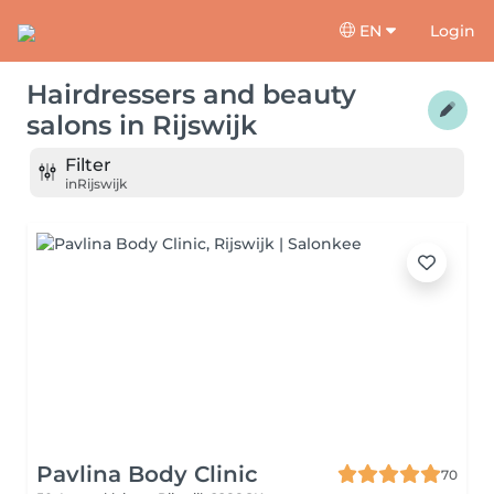
EN
Login
Hairdressers and beauty
salons
in
Rijswijk
Filter
in
Rijswijk
Pavlina Body Clinic
70