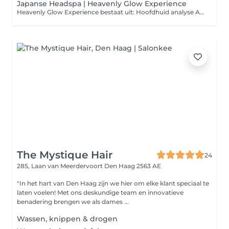
Japanse Headspa | Heavenly Glow Experience
Heavenly Glow Experience bestaat uit: Hoofdhuid analyse Aroma ritueel Diepe reiniging van de hoofdhuid Gezichtsbehandeling Hoofd, schouder, decolleté en gezicht massage Aangepast voedend masker en serum Stoombehandeling Hand- en arm massage Inclusief verwarmd oogmasker LET OP: Verder wil ik u laten weten dat we na de behandeling uw haar niet föhnen. Mocht u echter willen dat uw haar toch geföhnd wordt, dan heb ik een föhn beschikbaar op locatie.
The Mystique Hair
24
285, Laan van Meerdervoort
Den Haag 2563 AE
"In het hart van Den Haag zijn we hier om elke klant speciaal te
laten voelen! Met ons deskundige team en innovatieve
benadering brengen we als dames ...
Wassen, knippen & drogen