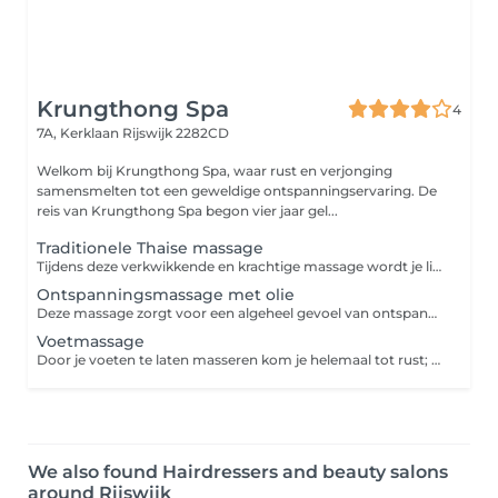
Krungthong Spa
4
7A, Kerklaan
Rijswijk 2282CD
Welkom bij Krungthong Spa, waar rust en verjonging
samensmelten tot een geweldige ontspanningservaring. De
reis van Krungthong Spa begon vier jaar gel...
Traditionele Thaise massage
Tijdens deze verkwikkende en krachtige massage wordt je lichaam in verschillende yogahoudingen gebracht terwijl druk wordt uitgeoefend op verschillende reflexpunten. Deze massage zorgt voor ontspanning en energie en helpt vastzittende gewrichten los te maken en spierspanning te verlichten.
Ontspanningsmassage met olie
Deze massage zorgt voor een algeheel gevoel van ontspanning. Terwijl je spieren relaxen ebt stress weg zodat lichaam en geest weer in balans komen.
Voetmassage
Door je voeten te laten masseren kom je helemaal tot rust; een voetmassage heeft niet alleen effect op de voeten, maar zorgt ook voor een ontspannen gevoel.
We also found Hairdressers and beauty salons
around Rijswijk