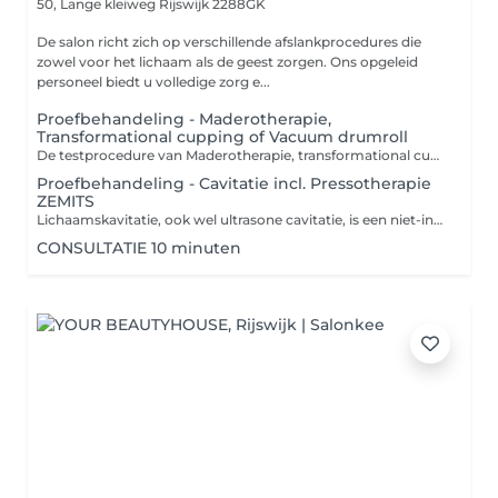
50, Lange kleiweg
Rijswijk 2288GK
De salon richt zich op verschillende afslankprocedures die
zowel voor het lichaam als de geest zorgen. Ons opgeleid
personeel biedt u volledige zorg e...
Proefbehandeling - Maderotherapie,
Transformational cupping of Vacuum drumroll
De testprocedure van Maderotherapie, transformational cupping of vacuum drumroll omvat een consult van 10 minuten en een massage van 40 minuten. Tijdens het consult maakt de therapeut kennis met uw behoeften en doelen. Daarna volgt een massage van 40 minuten, Contra-indicaties MADEROTHERAPIE,CUPPING,VACUUM DRUMROLL: Hartziekten Acute ontstekingen en infecties Huidziekten Spataderen en vaatziekten Hoge bloeddruk Zwangerschap Borstvoeding Tumoren en kanker Aandoeningen van het lymfestelsel Acute rug- of spierpijn Chronische of auto-immuunziekten
Proefbehandeling - Cavitatie incl. Pressotherapie
ZEMITS
Lichaamskavitatie, ook wel ultrasone cavitatie, is een niet-invasieve procedure voor vetreductie en lichaamsvormgeving. Elke cavitatie van het lichaam omvat pressotherapie . De hoofdreden waarom na de cavitatietechniek pressotherapie wordt aanbevolen, is om de resultaten te verbeteren en het regeneratieproces te ondersteunen. Cavitatie is een procedure die gebruikmaakt van ultrasone golven om vetcellen te vernietigen, wat bijdraagt aan de vetreduktie. Pressotherapie daarentegen is een methode die het lymfestelsel stimuleert door middel van drukmassages. De combinatie van deze twee procedures kan de volgende voordelen opleveren: 1. **Verwijdering van giftige stoffen**: Na cavitatie is het belangrijk om de verwijdering van vrijgekomen vetfragmenten en giftige stoffen uit het lichaam te ondersteunen, wat pressotherapie effectief mogelijk maakt. 2. **Verbeterde doorbloeding**: Pressotherapie verhoogt de doorbloeding in de behandelde gebieden, wat het genezingsproces kan versnellen en het uiterlijk van de huid kan verbeteren. 3. **Verhoging van effectiviteit**: De combinatie van deze twee methoden kan leiden tot betere en duurzamere resultaten in vet- en cellulitisreductie. 4. **Gevoel van ontspanning**: Pressotherapie helpt ook bij het verlichten van spierspanning en verbetert het algehele gevoel van welzijn na cavitatie. Samengevat kan worden gesteld dat pressotherapie een effectieve aanvulling is op cavitatie, die de positieve effecten versterkt en een gezondere toestand van het lichaam ondersteunt. Contra-indicaties voor cavitatie: 1. Zwangerschap en borstvoeding 2. Lever- en nierziekten 3. Hart- en vaatziekten 4. Tumoren 5. Metalen implantaten 6. Ontstekingsziekten van de huid 7. Diabetes (overleg noodzakelijk) 8. Bloedstollingsstoornissen 9. Recent chirurgische ingrepen 10. Hartpacemakers Het wordt aangeraden om vóór de behandeling een specialist te raadplegen.
CONSULTATIE 10 minuten