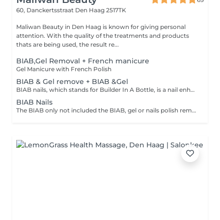
60, Danckertsstraat
Den Haag 2517TK
Maliwan Beauty in Den Haag is known for giving personal
attention. With the quality of the treatments and products
thats are being used, the result re...
BIAB,Gel Removal + French manicure
Gel Manicure with French Polish
BIAB & Gel remove + BIAB &Gel
BIAB nails, which stands for Builder In A Bottle, is a nail enhancement technique in which a gel is applied on the nails, in order to strengthen and usually add length to them, although it can also be used as an overlay. This gel, as opposed to traditional builder gel, comes in a small bottle and is applied similarly to traditional nail polish, adding extra layers for added thickness, which in turn protects the natural nails as they grow stronger.
BIAB Nails
The BIAB only not included the BIAB, gel or nails polish removal.