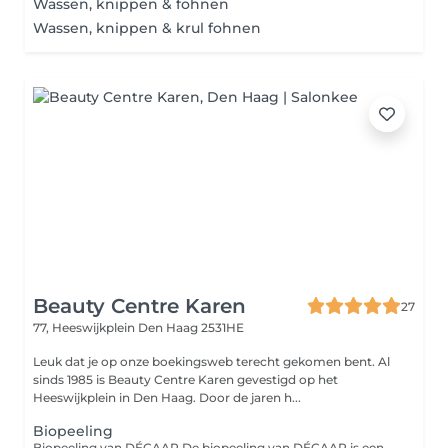
Wassen, knippen & fohnen
Wassen, knippen & krul fohnen
Beauty Centre Karen
27
77, Heeswijkplein
Den Haag 2531HE
Leuk dat je op onze boekingsweb terecht gekomen bent. Al
sinds 1985 is Beauty Centre Karen gevestigd op het
Heeswijkplein in Den Haag. Door de jaren h...
Biopeeling
Biopeeling van DÉCAAR De biopeeling van DÉCAAR is een natuurlijke kruidenpeeling die de huid van binnenuit vernieuwt. De behandeling stimuleert de celvernieuwing, verbetert de huidstructuur en pakt onzuiverheden, fijne lijntjes en pigmentatie aan. Zonder agressieve zuren wordt de huid frisser, egaler en zichtbaar gezonder. Geschikt voor verschillende huidtypes en ideaal voor wie een intensieve, maar natuurlijke huidverbetering zoekt.