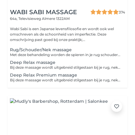
WABI SABI MASSAGE
374
64a, Televisieweg
Almere 1322AM
Wabi Sabi is een Japanse levensfilosofie en wordt ook wel
omschreven als de schoonheid van imperfectie. Deze
omschrijving past goed bij onze praktijk;...
Rug/Schouder/Nek massage
Met deze behandeling worden de spieren in je rug schouder en nek goed losgemaakt en ga je weer licht en met nieuwe energie de deur uit. Geef ons vooral je wensen en behoeften aan. In 30min kunnen we heel veel voor je bekenenen!
Deep Relax massage
Bij deze massage wordt uitgebreid stilgestaan bij je rug, nek en schouders. Ook geven wij je een uitgebreide hoofd/gezichtsmasage. Je mag zelf kiezen of je liever je benen of je voeten erbij wil laten masseren. Zo maak je jouw massage behandeling op maat. Er wordt gezorgd voor het ultieme zen gevoel. Laat je in een grote handdoek inpakken en kies je favoriete 100% natuurlijke olie uit. Op de achtergrond hoor je zachte ontspannende muziek en verder helemaal niets: dit is jouw moment. Deze ontspanningsmassage is vaak een combinatie tussen spierknopen losmaken en ontspanning. Alles is op maat dus geef ons vooral je wensen en behoeften aan.
Deep Relax Premium massage
Bij deze massage wordt uitgebreid stilgestaan bij je rug, nek en schouders. Ook geven wij je een uitgebreide hoofd/gezichtsmasage en kan je de behandeling evt uitbreiden naar jouw wensen. Er wordt gezorgd voor het ultieme zen gevoel. Laat je in een grote handdoek inpakken en kies je favoriete 100% natuurlijke olie uit. Op de achtergrond hoor je zachte ontspannende muziek en verder helemaal niets: dit is jouw moment. Deze ontspanningsmassage is vaak een combinatie tussen spierknopen losmaken en ontspanning. Alles is op maat dus geef ons vooral je wensen en behoeften aan.