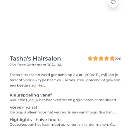
Tasha's Hairsalon
220
23a, Bree
Rotterdam 3074 BA
Tasha's Hairsalon werd geopend op 2 April 2004. Bij mij kan je
terecht voor elk type haar: krul, kroes, steil , golvend of gewoon
een beetje slag. He...
Kleurspoeling vanaf
Kleur die tijdelijk het haar verfrist en grijze haren camoufleert
Verven vanaf
De prijs is alleen voor het verven .Is een vanaf prijs, dus hangt van de lengte van het haar af. U dient dus ook een nabehandeling te kiezen.
Highlights - halve hoofd
Gedeeltes van het haar mooi oplichten en lichter maken. Kies welke nabehandeling u wilt bijv fohnen, tangen , wash & go