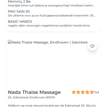
Mommy 2 Be
Heerlijke time-out tijdens je zwangerschap! Voetbad voetmassage facial treatment: reiniging dieptereiniging epileren onzuiverheden verwijderen masker, massage dag/nachtverzorging
PRO SKIN 30
De ultieme voor jouw huid gepersonaliseerde treatment. Afhankelijk van jouw huidbehoefte bevat de treatment verschillende professionele actieve producten en worden handpools ingezet voor geavanceerde reiniging, productpenetratie en exfoliatie.
BASIC HANDS
nagels vijlen verzorgen nagelriemen polijsten handcrème
Nada Thaise Massage
743
3A, Edenstraat
Eindhoven 5611JM
Welkom op onze nieuwe locatie aan de Edenstraat 3A. Bij ons