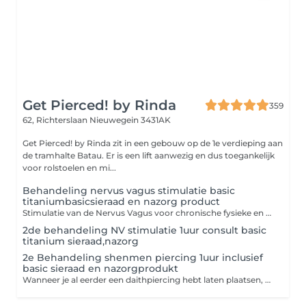
Get Pierced! by Rinda
359
62, Richterslaan
Nieuwegein 3431AK
Get Pierced! by Rinda zit in een gebouw op de 1e verdieping aan
de tramhalte Batau. Er is een lift aanwezig en dus toegankelijk
voor rolstoelen en mi...
Behandeling nervus vagus stimulatie basic
titaniumbasicsieraad en nazorg product
Stimulatie van de Nervus Vagus voor chronische fysieke en mentale klachten Deze stimulatie is een methode, met behulp van nauwkeurige of gerichte technieken om de symptomen van migraine, hoofdpijn, fibromyalgie, angst, depressie en vele andere chronische fysieke en mentale aandoeningen te verlichten. Get Pierced by Rinda zet de medische piercing in het linker of rechter oor of beide oren die zorgt voor nervus vagus stimulatie. Hierbij maak ik gebruik van een specialistische meetapparatuur waarmee ik duidelijk de locatie van elk individueel persoon kan bepalen. De nervus vagus is een belangrijke zenuw in het autonome zenuwstelsel. Deze reguleert functies die onbewust verlopen, zoals hartslag, ademhaling, spijsvertering en bloeddruk. De nervus vagus heeft verschillende belangrijke functies en speelt ook een hele belangrijke rol in het parasympatische zenuwstelsel, dat verantwoordelijk is voor rust- en herstelactiviteiten. Ik behandel hele diversiteit aan fysieke en mentale klachten. Ik heb sinds december 2021 als freelancer voor een nervusvagusstimulatie kliniek gewerkt, waar ik veel heb geleerd. En daardoor erg dankbaar dat ik dit mooie werk kan voorzetten, om nog meer mensen te kunnen helpen. Zij hebben diverse behandelmethodes ontwikkeld en daarbij ook die van mij, waarmee wij erachter zijn gekomen wat de stimulatie voor invloed heeft en kan hebben op aanwezige klachten. Door deze ervaring heb ik gezien hoeveel verlichting het kan geven. En ik ben nog dagelijks onder de indruk van mijn eigen werk, wat deze methode voor een persoon kan doen, die al jaren leeft met diverse klachten. Het is heel belangrijk dat wanneer je voor een medische piercing kiest, je hier met zorg, en aandacht in begeleid wordt. Er is namelijk een groot verschil tussen het zetten van een medische piercing of een 'daith' piercing bij een shop zonder meet- en testmethode. Tijdens de behandeling zal ik samen met jou, al je klachten inventariseren. Vervolgens pas ik testen toe die afhankelijk zijn van je genoemde klachten, die je tijdens het consult een pijn- of gevoel/belevings cijfer geeft. Hierbij kun je meteen al ervaren wat de stimulatie voor je kan betekenen en aan welke zijde links of rechts, het meest geschikt is om je klachten te doen verlagen. Nadat we hebben bepaalt, welke zijde het gaat worden, ga ik over tot het plaatsen van de medische piercing of te wel de daithpiercing. Na het plaatsen bespreken we de nazorg van de piercing en krijg je een nazorg product en instructie mee naar huis. Voor extra stimulatie kan een vervolg afspraak nodig zijn, voor bijvoorbeeld een 2de piercing of een shen men piercing.
2de behandeling NV stimulatie 1uur consult basic
titanium sieraad,nazorg
2e Behandeling shenmen piercing 1uur inclusief
basic sieraad en nazorgprodukt
Wanneer je al eerder een daithpiercing hebt laten plaatsen, kan de shenmen piercing voor extra stimulatie zorgen op de nervus vagus. Deze wordt net als de daithpiercing getest.