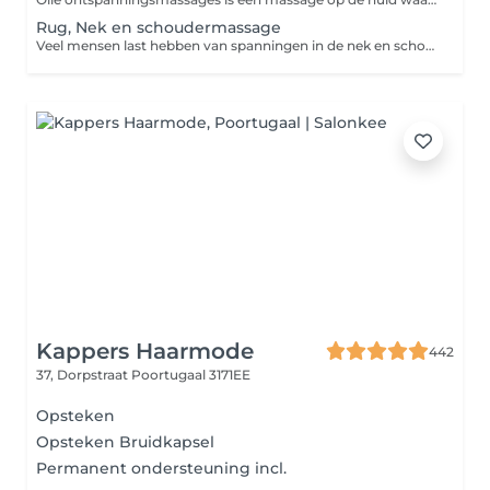
Rug, Nek en schoudermassage
Veel mensen last hebben van spanningen in de nek en schouders of hebben last van rugklachten, met een rug nek en schoudermassage zorg u ervoor dat de spieren ontspannen; botten, pezen en weefsels flexibel blijven en lichamelijk pijn vermindert. Ook hoofdpijnklachten die vaak het gevolg zijn van aanspanning van de spieren in de schouders en nek kunnen met deze massage verholpen worden.
Kappers Haarmode
442
37, Dorpstraat
Poortugaal 3171EE
Opsteken
Opsteken Bruidkapsel
Permanent ondersteuning incl.