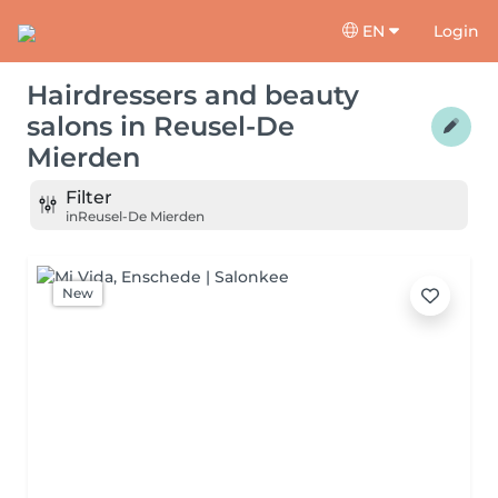
EN
Login
Hairdressers and beauty
salons
in
Reusel-De
Mierden
Filter
in
Reusel-De Mierden
New