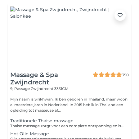
Massage & Spa
350
Zwijndrecht
9, Passage
Zwijndrecht 3331CM
Mijn naam is Sirikhwan. Ik ben geboren in Thailand, maar woon
al meerdere jaren in Nederland. In 2015 heb ik in Thailand een
opleiding tot masseuse af...
Traditionele Thaise massage
Thaise massage zorgt voor een complete ontspanning en is daarmee een doeltreffend middel tegen fysieke en geestelijke spanning. Het helpt de vermoeidheid te bestrijden en geeft energie. Daarnaast is het werkzaam tegen pijnklachten zoals nek-rug-schouder en hoofdpijn, ook stimuleert het ons zenuwstelsel en verbetert het de circulatie van het bloed. Wees er op voorbereid dat een Thaise massage enigszins pijnlijk kan zijn. Denken sommige mensen dat ook seksuele handelingen onderdeel zijn van de Thaise massage? Dat is absoluut NIET waar, Onze Thaise massages worden uitsluitend uitgevoerd door professionele en gediplomeerde medewerkers.
Hot Olie Massage
Olie ontspanningsmassages is een massage op de huid waarbij een warme olie, wordt gebruikt. De huid en spieren ontspannen zich door middel van zachte tot harde handelingen zoals strijken en kneden. Deze massage stimuleert de doorbloeding van de weefsels, voert de afvalstoffen af en verbetert de spierfunctie. De stofwisseling van de spieren vermindert harde, gespannen en pijnlijke spieren . Tevens is het goed als u hoofdpijn heeft en vermindert stress. De ademhaling wordt regelmatiger en de hartslag rustiger.