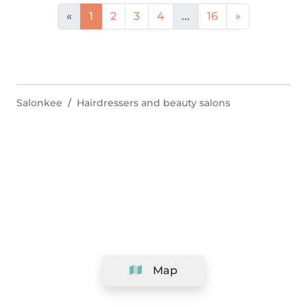
«
1
2
3
4
...
16
»
Salonkee
Hairdressers and beauty salons
Map