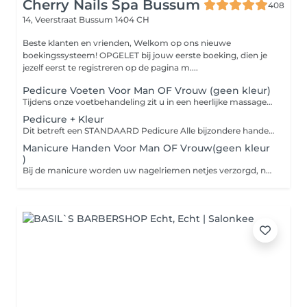
Cherry Nails Spa Bussum
408
14, Veerstraat
Bussum 1404 CH
Beste klanten en vrienden, Welkom op ons nieuwe
boekingssysteem! OPGELET bij jouw eerste boeking, dien je
jezelf eerst te registreren op de pagina m....
Pedicure Voeten Voor Man OF Vrouw (geen kleur)
Tijdens onze voetbehandeling zit u in een heerlijke massagestoel en geniet u van een voetenbad. Bij de spa pedicure worden uw nagelriemen netjes verzorgd - Nagels knippen + glad maken + vorm vijlen, ingegroeide nagel behandelen - Verwijderen van eelt en ruwe plekjes - Massage met scrub - Spray met desinfecterende alcohol - Voeten insmeren met creme als afsluiting _ Let op kost 10€ extra per kuntsnagel
Pedicure + Kleur
Dit betreft een STANDAARD Pedicure Alle bijzondere handelingen die risicovol zijn (bijvoorbeeld een ingegroeide teennagel of in geval van suikerziekte) gebeuren op eigen risico.
Manicure Handen Voor Man OF Vrouw(geen kleur
)
Bij de manicure worden uw nagelriemen netjes verzorgd, nagels worden geknipt en glad gemaakt. De vorm van de nagel wordt gevijld en als afsluiting worden de handen met creme ingesmeerd.