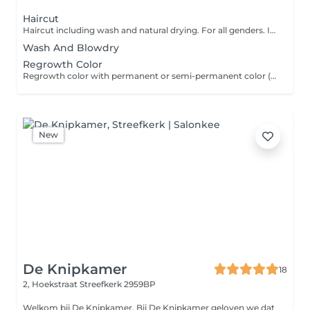
Haircut
Haircut including wash and natural drying. For all genders. If you have very long/thick hair or thick curly hair please choose haircut with blowdry/diffuse dry.
Wash And Blowdry
Regrowth Color
Regrowth color with permanent or semi-permanent color (not bleach). If you have waited more than 3 months, book full color.
New
De Knipkamer
18
2, Hoekstraat
Streefkerk 2959BP
Welkom bij De Knipkamer. Bij De Knipkamer geloven we dat