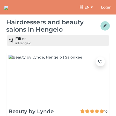
EN
Login
Hairdressers and beauty
salons
in
Hengelo
Filter
in
Hengelo
Beauty by Lynde
10