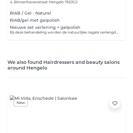
4, Binnenhavenstraat
Hengelo 7553GJ
BIAB / Gel - Naturel
BIAB/gel met gelpolish
Nieuwe set verlening + gelpolish
Bij deze behandeling worden de natuurlijke nagels verlengd met behulp van hardgel of acrylgel. De nagels worden zorgvuldig opgebouwd in de gewenste lengte en vorm, met aandacht voor stevigheid en een natuurlijke uitstraling. Afgewerkt kan worden met een gelpolish in een kleur naar keuze voor een langdurig, glanzend resultaat.
We also found Hairdressers and beauty salons
around Hengelo
New