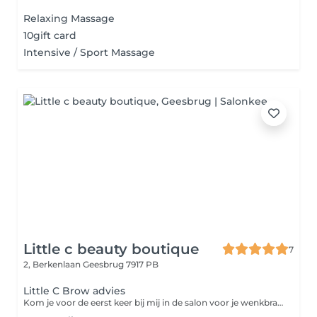
Relaxing Massage
10gift card
Intensive / Sport Massage
Little c beauty boutique
7
2, Berkenlaan
Geesbrug 7917 PB
Little C Brow advies
Kom je voor de eerst keer bij mij in de salon voor je wenkbrauwen? Wij bespreken samen jouw wensen en kijken welke brow behandeling het beste bij jou past. Na de intake start ik met browmapping dit zorgt ervoor om de perfecte vorm van wenkbrauwen te bepalen. Gevolgd door Waxen/epileren en het kleuren van je wenkbrauwen.