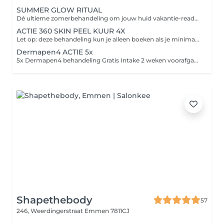
SUMMER GLOW RITUAL
Dé ultieme zomerbehandeling om jouw huid vakantie-ready te maken Perfect om vóór je vakantie in te zetten zodat jouw huid een echte summer pre-boost krijgt en jij tijdens je vakantie straalt met een gezonde, frisse en golden glow Tijdens deze luxe huidverbeterende behandeling nemen wij jou mee in een ultiem ontspanningsmoment voor body & mind. Door middel van aromatische geuren, speciale drukpunten en luxe huidverbetering brengen wij jouw huid volledig in balans. Deze treatment bevat de NIEUWE Orange Peeling van Cenzaa voor een frisse, gladde en stralende huid. Tijdens de massage werken we met ons nieuwe Glow Elixir voor die prachtige golden summer glow Het zuurstofmasker stimuleert de doorbloeding waarna we met een luxe Guasha bindweefselmassage werken aan lifting, versteviging en glow boosting resultaten. Wenkbrauwen waxen Ontspannend welkomstritueel Aroma geurreis & moodcard Reinigingsritueel NEW Orange Peeling Spicy Skin Shock Boost Glow Elixir bindweefselmassage Lift & Glow masker & massage Bubble up the glow GRATIS Luxe Skin Boost Box t.w.v. €69,95 cadeau Nu van €169,95 voor slechts €149,95
ACTIE 360 SKIN PEEL KUUR 4X
Let op: deze behandeling kun je alleen boeken als je minimaal 2 weken voorafgaand aan deze behandeling een intake hebt afgenomen. Silk+ Reiniging Spicy Skin Shock Zuurstof masker Bindweefsel/cupping massage Skin peeling aangepast aan de huid Huidverzorging aangepast aan jouw huidwens
Dermapen4 ACTIE 5x
5x Dermapen4 behandeling Gratis Intake 2 weken voorafgaand aan de kuur Nazorg producten na elke behandeling Huidverzorgingsadvies op maat 5x DERMAPEN4 behandeling van €799,00 Nu voor €699,00! Let op: het is belangrijk dat je een huidroutine volgt met onze producten voordat je deze deze behandeling kan boeken.
Shapethebody
57
246, Weerdingerstraat
Emmen 7811CJ