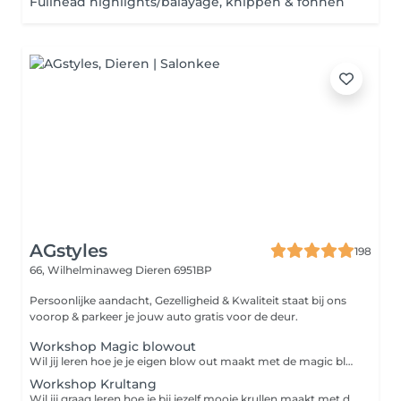
Fullhead highlights/balayage, knippen & föhnen
AGstyles
198
66, Wilhelminaweg
Dieren 6951BP
Persoonlijke aandacht, Gezelligheid & Kwaliteit staat bij ons
voorop & parkeer je jouw auto gratis voor de deur.
Workshop Magic blowout
Wil jij leren hoe je je eigen blow out maakt met de magic blow? Boek dan deze workshop
Workshop Krultang
Wil jij graag leren hoe je bij jezelf mooie krullen maakt met de krultang? Boek dan deze workshop