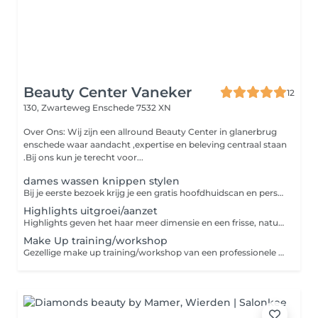
Beauty Center Vaneker
12
130, Zwarteweg
Enschede 7532 XN
Over Ons: Wij zijn een allround Beauty Center in glanerbrug
enschede waar aandacht ,expertise en beleving centraal staan
.Bij ons kun je terecht voor...
dames wassen knippen stylen
Bij je eerste bezoek krijg je een gratis hoofdhuidscan en persoonlijk advies van onze stylist. Daarna volgt een knipbeurt en finish met drogen-alles afgestemd op jou haar en hoofdhuid.
Highlights uitgroei/aanzet
Highlights geven het haar meer dimensie en een frisse, natuurlijke uitstraling. De lichtere tinten worden zorgvuldig geplaatst voor een stralend en mooi resultaat
Make Up training/workshop
Gezellige make up training/workshop van een professionele make up artist. inclusief hapje/drankje en matriaal en € 10,00 shop te goed. Vind je het altijd al leuk om je zelf op te maken .Maar wil hier meer van leren, om je zelf nog mooier te laten lijken, boek dan deze workshop - Gezellig voor beginners tot gevorderd - van jong tot oud - Laagdrempelig/kleine klassen Minimaal aantal 4