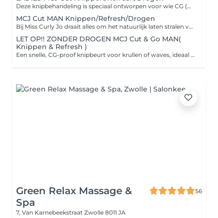
Deze knipbehandeling is speciaal ontworpen voor wie CG (Curly Girl) proof wil knippen, verfrissen en drogen met liefde voor je haar én de methode. We starten met een knip op droog haar, in jouw natuurlijke krulvorm. Zo zien we perfect hoe jouw haar valt en waar het body, bounce of balans nodig heeft. Daarna volgt een milde refresh en verzorging met CG-methode goedgekeurde producten dus vrij van sulfaten, siliconen, minerale oliën en uitdrogende alcoholen. Deze ingrediënten kunnen je haar namelijk uitdrogen, dof maken en zorgen voor pluis of verlies van je mooie definitie.
MCJ Cut MAN Knippen/Refresh/Drogen
Bij Miss Curly Jo draait alles om het natuurlijk laten stralen van jouw krullen of waves op een manier die écht bij jou past. Deze knipbehandeling is speciaal ontworpen voor wie CG (Curly Girl) proof wil knippen, verfrissen en drogen met liefde voor je haar én de methode. We starten met een knip op droog haar, in jouw natuurlijke krulvorm. Zo zien we perfect hoe jouw haar valt en waar het body, bounce of balans nodig heeft. Daarna volgt een milde refresh en verzorging met CG-methode goedgekeurde producten dus vrij van sulfaten, siliconen, minerale oliën en uitdrogende alcoholen. Deze ingrediënten kunnen je haar namelijk uitdrogen, dof maken en zorgen voor pluis of verlies van je mooie definitie.
LET OP!! ZONDER DROGEN MCJ Cut & Go MAN(
Knippen & Refresh )
Een snelle, CG-proof knipbeurt voor krullen of waves, ideaal voor wie weinig tijd heeft! We knippen op droog haar in de natuurlijke vorm van je krullen, gevolgd door een lichte refresh met water of verzorging maar zonder droog- of stylingsessie. Perfect voor zowel volwassenen als kids die weten wat ze willen: een frisse coupe en weer door!
Green Relax Massage &
56
Spa
7, Van Karnebeekstraat
Zwolle 8011 JA