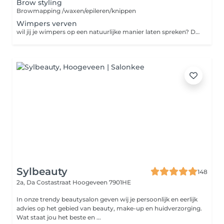
Brow styling
Browmapping /waxen/epileren/knippen
Wimpers verven
wil jij je wimpers op een natuurlijke manier laten spreken? Dan is wimper verven met hybrid verf de behandeling voor jou. De verf blijft 5 tot 7 weken zichtbaar
Sylbeauty
148
2a, Da Costastraat
Hoogeveen 7901HE
In onze trendy beautysalon geven wij je persoonlijk en eerlijk
advies op het gebied van beauty, make-up en huidverzorging.
Wat staat jou het beste en ...