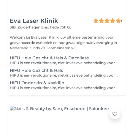
Eva Laser Klinik
6
31B, Zuiderhagen
Enschede 7511 GJ
Welkom bij Eva Laser Klinik, uw ultieme bestemming voor
geavanceerde esthetiek en hoogwaardige huidverzorging in
Nederland. Sinds 2011 combineren wij ...
HIFU Hele Gezicht & Hals & Decolleté
HIFU is een revolutionaire, niet-invasieve behandeling voor een natuurlijke facelift en diepe huidverstraking. Dankzij hoogtechnologische ultrasone geluidsgolven wordt de collageenproductie gestimuleerd. Geniet van een strakke, jeugdige huid zonder snijden!
HIFU Hele Gezicht & Hals
HIFU is een revolutionaire, niet-invasieve behandeling voor een natuurlijke facelift en diepe huidverstraking. Dankzij hoogtechnologische ultrasone geluidsgolven wordt de collageenproductie gestimuleerd. Geniet van een strakke, jeugdige huid zonder snijden!
HIFU Onderkin & Kaaklijn
HIFU is een revolutionaire, niet-invasieve behandeling voor een natuurlijke facelift en diepe huidverstraking. Dankzij hoogtechnologische ultrasone geluidsgolven wordt de collageenproductie gestimuleerd. Geniet van een strakke, jeugdige huid zonder snijden!