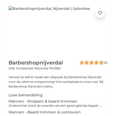
Barbershopnijverdal
33
248, Grotestraat
Nijverdal 7443BV
Verwen je zelf en boek een afspraak bij Barbershop Nijverdal
voor de ultieme ontspanning! Ons werkplaats is onze rust. Bij
Barbershop Nijverdal creëre...
Luxe behandeling
Mannen - Knippen & baard trimmen
Onderschat nooit de waarde van een goed geknipt kapsel. Of je nu kort, lang, stijl of krullend haar hebt, de specialist helpt je bij het creëren van het kapsel die het beste bij jou past. Zo wordt er door middel van verschillende technieken waaronder knippen, tondeuse en contouren de perfecte coupe aangemeten. Combineer een knipbeurt met het bijwerken van je baard en je look is weer compleet!
Mannen - Baard trimmen & contouren