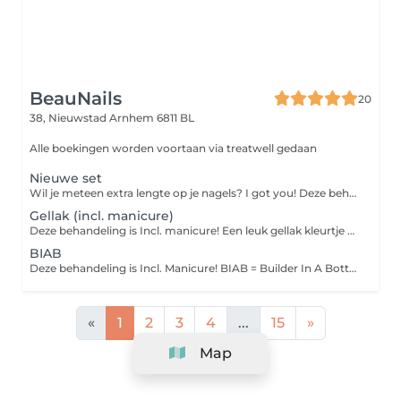
BeauNails
20
38, Nieuwstad
Arnhem 6811 BL
Alle boekingen worden voortaan via treatwell gedaan
Nieuwe set
Wil je meteen extra lengte op je nagels? I got you! Deze behandeling is incl. Manicure Hier zit geen nail art bij!! Bij deze behandeling gaat het alleen om de basis behandeling en een gel kleurtje. LET OP! als er nog oud product eraf gehaald moet worden dan boek je die behandeling er nog extra bij! dit i.v.m extra tijd <3 Mocht je nog niet weten wat je wilt dan kan je een van de freestyle nailart pakketten toevoegen zo boek je extra tijd en kan je tot een dag van te voren je inspiratie sturen <3
Gellak (incl. manicure)
Deze behandeling is Incl. manicure! Een leuk gellak kleurtje op de natuurlijke nagel LET OP! - geen verlenging - geen biab of hardgel - als er nog product op de nagel zit van een andere salon of mijn BIAB of gel is het noodzakelijk oud product verwijderen erbij te boeken
BIAB
Deze behandeling is Incl. Manicure! BIAB = Builder In A Bottle Bij deze behandeling doen we een flexibele gel op de natuurlijke nagel. Hierbij wordt de nagel niet verlengt LET OP! Heb je nog oud product op van een andere salon? boek dan oud product verwijderen erbij! BeauNails werkt niet op product van andere salons
«
1
2
3
4
...
15
»
Map