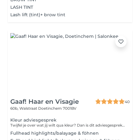
LASH TINT
Lash lift (tint)+ brow tint
Gaaf! Haar en Visagie
40
60b, Walstraat
Doetinchem 7001BV
Kleur adviesgesprek
Twijfel je over wat jij wilt qua kleur? Dan is dit adviesgesprek voor jou. Tijdens dit gesprek van 30 minuten bespreken we jouw wensen en de mogelijkheden. Kies je ervoor om een vervolg afspraak te maken voor het kleuren, dan halen we het bedrag van het adviesgesprek af van de kleurbehandeling.
Fullhead highlights/balayage & föhnen