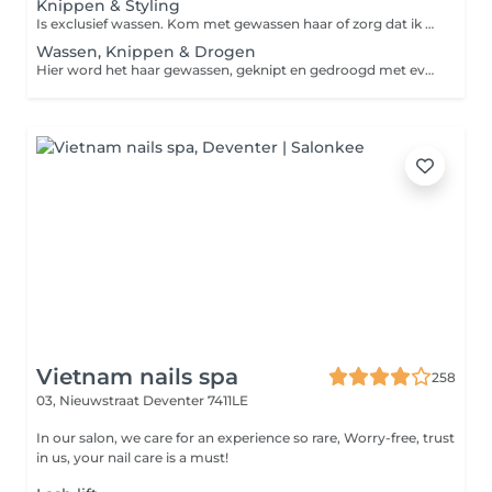
Knippen & Styling
Is exclusief wassen. Kom met gewassen haar of zorg dat ik goed kan door kammen en knippen. (Geen gel of haarlak alsjeblieft) Hier zit geen model föhnen bij in. Wel evt wax, gel, mousse etc (Wel model föhnen erbij? Kort haar €4,25 , lang haar €9,00)
Wassen, Knippen & Drogen
Hier word het haar gewassen, geknipt en gedroogd met eventueel producten. Geen model föhnen. Als je model wilt föhnen kies dan pakket van 35 euro of 44 euro als je lang haar hebt.
Vietnam nails spa
258
03, Nieuwstraat
Deventer 7411LE
In our salon, we care for an experience so rare, Worry-free, trust
in us, your nail care is a must!