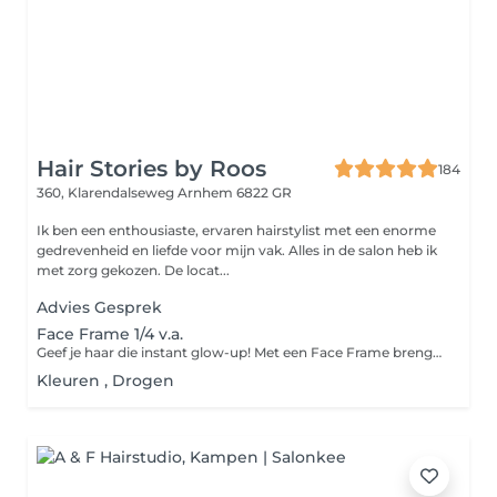
Hair Stories by Roos
184
360, Klarendalseweg
Arnhem 6822 GR
Ik ben een enthousiaste, ervaren hairstylist met een enorme
gedrevenheid en liefde voor mijn vak. Alles in de salon heb ik
met zorg gekozen. De locat...
Advies Gesprek
Face Frame 1/4 v.a.
Geef je haar die instant glow-up! Met een Face Frame brengen we lichtere plukjes rondom je gezicht aan voor een frisse, stralende look alsof je net terugkomt van een zonnige vakantie. Perfect als snelle opfrisser tussen je kleurafspraken of om je coupe net dat beetje extra te geven. Subtiel, fris en altijd flatterend. inclusief single Redken toner, Olaplex herstelbehandeling , Red Carpet)
Kleuren , Drogen