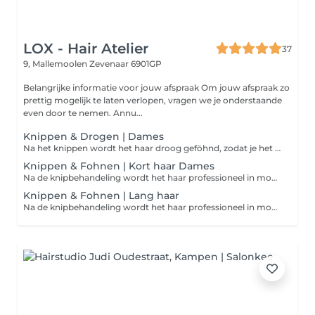
LOX - Hair Atelier
37
9, Mallemoolen
Zevenaar 6901GP
Belangrijke informatie voor jouw afspraak Om jouw afspraak zo
prettig mogelijk te laten verlopen, vragen we je onderstaande
even door te nemen. Annu...
Knippen & Drogen | Dames
Na het knippen wordt het haar droog geföhnd, zodat je het resultaat van de coupe goed kunt zien. Het haar wordt niet in model geföhnd of afgewerkt met styling.
Knippen & Fohnen | Kort haar Dames
Na de knipbehandeling wordt het haar professioneel in model geföhnd, zodat het kapsel optimaal tot zijn recht komt en je de salon verzorgd verlaat.
Knippen & Fohnen | Lang haar
Na de knipbehandeling wordt het haar professioneel in model geföhnd, zodat het kapsel optimaal tot zijn recht komt en je de salon verzorgd verlaat.