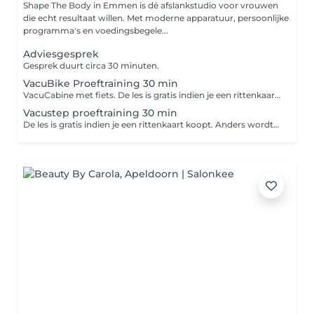
Shape The Body in Emmen is dé afslankstudio voor vrouwen
die echt resultaat willen. Met moderne apparatuur, persoonlijke
programma's en voedingsbegele...
Adviesgesprek
Gesprek duurt circa 30 minuten.
VacuBike Proeftraining 30 min
VacuCabine met fiets. De les is gratis indien je een rittenkaart koopt. Anders wordt €15 in rekening gebracht voor de tijd die we in je hebben geïnvesteerd.
Vacustep proeftraining 30 min
De les is gratis indien je een rittenkaart koopt. Anders wordt €15 in rekening gebracht voor de tijd die we in je hebben geïnvesteerd.