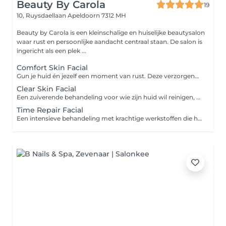
Beauty By Carola
19
10, Ruysdaellaan
Apeldoorn 7312 MH
Beauty by Carola is een kleinschalige en huiselijke beautysalon
waar rust en persoonlijke aandacht centraal staan. De salon is
ingericht als een plek ...
Comfort Skin Facial
Gun je huid én jezelf een moment van rust. Deze verzorgende behandeling hydrateert, verzacht en laat je huid weer stralen. Je geniet van een uitgebreide ontspannende reiniging met aandacht voor het gezicht, en een masker waarbij ook nek en schouders worden gemasseerd. Doel: Hydrateren en ontspannen Extra geschikt voor: alle huidtypen
Clear Skin Facial
Een zuiverende behandeling voor wie zijn huid wil reinigen, matteren en in balans brengen. Met milde werkstoffen, een grondige dieptereiniging en een kalmerend masker. Ideaal als onderhoud voor de vettere huid of bij oppervlakkige verstoppingen. Doel: Reinigen en talgregulatie Extra geschikt voor: de gecombineerde en vette huid
Time Repair Facial
Een intensieve behandeling met krachtige werkstoffen die helpen bij het beschermen, herstellen en onderhouden van je huid. De behandeling bevat een diepe verzorging, een voedend masker en een ontspannend moment tijdens het aanbrengen. Ideaal als boost of als regelmatig huidonderhoud. Doel: Onderhouden en beschermen Extra geschikt voor: de rijpere huid