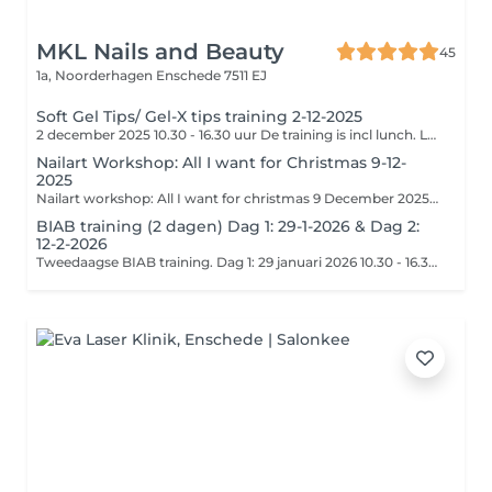
MKL Nails and Beauty
45
1a, Noorderhagen
Enschede 7511 EJ
Soft Gel Tips/ Gel-X tips training 2-12-2025
2 december 2025 10.30 - 16.30 uur De training is incl lunch. Let op! Het lesgeld dient uiterlijk 5 dagen na de boeking, volledig op de rekening van MKL Nails and Beauty te staan om de boeking definitief te maken. NL35 ABNA 0120 7583 34 T.n.v. MKL Nails Vergeet bij opmerkingen niet om de naam van de training en de naam van de cursist te vermelden. Voor meer info check onze website https://www.mkl-nails.nl/courses
Nailart Workshop: All I want for Christmas 9-12-
2025
Nailart workshop: All I want for christmas 9 December 2025 13.00 - 16.30 uur. Workshop is incl. drinken en wat lekkers. Let op! Het lesgeld dient uiterlijk 5 dagen na de boeking, volledig op de rekening van MKL Nails and Beauty te staan om de boeking definitief te maken. NL35 ABNA 0120 7583 34 T.n.v. MKL Nails Vergeet bij opmerkingen niet om de naam van de workshop en de naam van de cursist te vermelden.
BIAB training (2 dagen) Dag 1: 29-1-2026 & Dag 2:
12-2-2026
Tweedaagse BIAB training. Dag 1: 29 januari 2026 10.30 - 16.30 uur (model ZONDER product op de nagels) Dag 2: 12 februari 2026 10.30 - 16.30 uur (model MET uitgroei BIAB op de nagels) Training is incl. lunch. Let op! Het lesgeld dient uiterlijk 5 dagen na de boeking, volledig op de rekening van MKL Nails and Beauty te staan om de boeking definitief te maken. NL35 ABNA 0120 7583 34 T.n.v. MKL Nails Vergeet bij opmerkingen niet om de naam van de training en de naam van de cursist te vermelden. Voor meer info check onze website https://www.mkl-nails.nl/courses