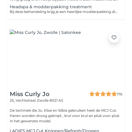
Headspa & modderpakking treatment
Bij deze behandeling krijg je een heerlijke modderpakking die je hoofdhuid kalmeerd , minder snel vettig maakt of roos behandeld. Daarna kun jij heerlijk genieten van een heerlijke headspa treatment die je haar versterkt en de kwaliteit van je haar verbetert
Miss Curly Jo
176
25, Vechtstraat
Zwolle 8021 AS
De techniek die Jo, Elise en Silbia gebruiken heet de MCJ Cut.
Haren worden droog geknipt , krul voor krul en pluk voor pluk
in het gewenste model.
LADIES MCJ Cut Knippen/Refresh/Drogen