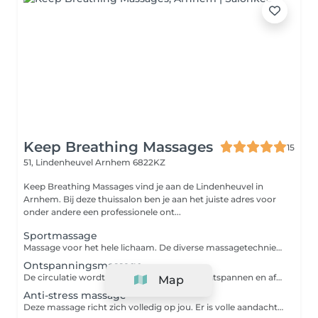
Keep Breathing Massages
15
51, Lindenheuvel
Arnhem 6822KZ
Keep Breathing Massages vind je aan de Lindenheuvel in
Arnhem. Bij deze thuissalon ben je aan het juiste adres voor
onder andere een professionele ont...
Sportmassage
Massage voor het hele lichaam. De diverse massagetechnieken en intensiteiten zorgen voor een betere doorbloeding in de spieren en activeert de afvoer van afvalstoffen om zo de kans op blessures te verminderen. Een sportmassage kun je voor, tijdens of na een inspanning laten uitvoeren. In overleg wordt de massage speciaal op jouw wensen afgestemd.
Ontspanningsmassage
De circulatie wordt gestimuleerd, spieren ontspannen en afvalstoffen worden afgevoerd. Daarnaast bevordert een massage de aanmaak van het gelukshormoon endorfine en het knuffelhormoon oxytocine. Dit vermindert stress en verhoogt het geluksgevoel.
Map
Anti-stress massage
Deze massage richt zich volledig op jou. Er is volle aandacht voor die plekken waar stress en vermoeidheid vaak het meest voelbaar zijn: rond je nek en schouders. De aangename massagetechnieken en zachte bewegingen geven je maximale ontspanning. Indien gewenst pak ik ook de spierknopjes aan in de behandeling.