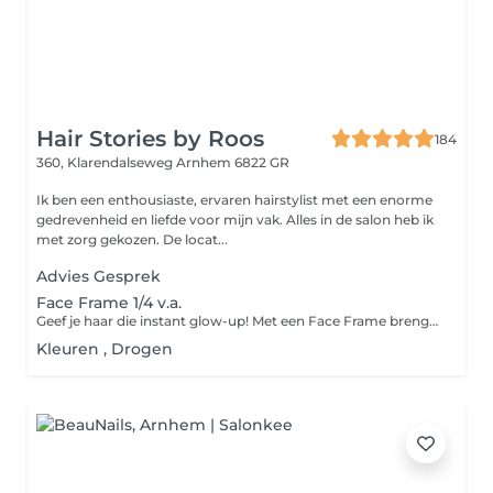
Hair Stories by Roos
184
360, Klarendalseweg
Arnhem 6822 GR
Ik ben een enthousiaste, ervaren hairstylist met een enorme
gedrevenheid en liefde voor mijn vak. Alles in de salon heb ik
met zorg gekozen. De locat...
Advies Gesprek
Face Frame 1/4 v.a.
Geef je haar die instant glow-up! Met een Face Frame brengen we lichtere plukjes rondom je gezicht aan voor een frisse, stralende look alsof je net terugkomt van een zonnige vakantie. Perfect als snelle opfrisser tussen je kleurafspraken of om je coupe net dat beetje extra te geven. Subtiel, fris en altijd flatterend. inclusief single Redken toner, Olaplex herstelbehandeling , Red Carpet)
Kleuren , Drogen