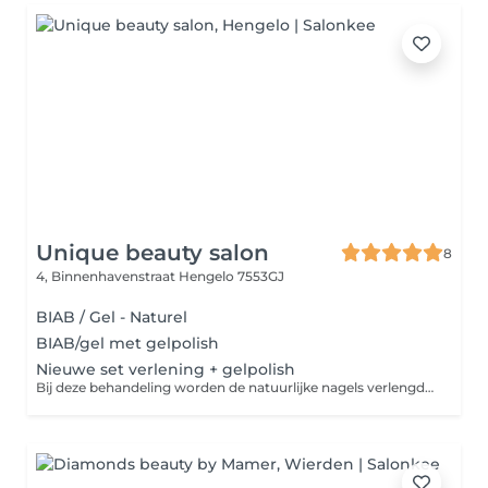
Unique beauty salon
8
4, Binnenhavenstraat
Hengelo 7553GJ
BIAB / Gel - Naturel
BIAB/gel met gelpolish
Nieuwe set verlening + gelpolish
Bij deze behandeling worden de natuurlijke nagels verlengd met behulp van hardgel of acrylgel. De nagels worden zorgvuldig opgebouwd in de gewenste lengte en vorm, met aandacht voor stevigheid en een natuurlijke uitstraling. Afgewerkt kan worden met een gelpolish in een kleur naar keuze voor een langdurig, glanzend resultaat.