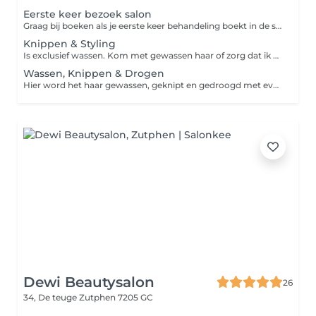
Eerste keer bezoek salon
Graag bij boeken als je eerste keer behandeling boekt in de salon (ook voor kleuren) andere behandeling moet je dus ook nog boeken!
Knippen & Styling
Is exclusief wassen. Kom met gewassen haar of zorg dat ik goed kan door kammen en knippen. (Geen gel of haarlak alsjeblieft) Hier zit geen model föhnen bij in. Wel evt wax, gel, mousse etc (Wel model föhnen erbij? Kort haar €4,25 , lang haar €9,00)
Wassen, Knippen & Drogen
Hier word het haar gewassen, geknipt en gedroogd met eventueel producten. Geen model föhnen. Als je model wilt föhnen kies dan pakket van 35 euro of 44 euro als je lang haar hebt.
Dewi Beautysalon
26
34, De teuge
Zutphen 7205 GC