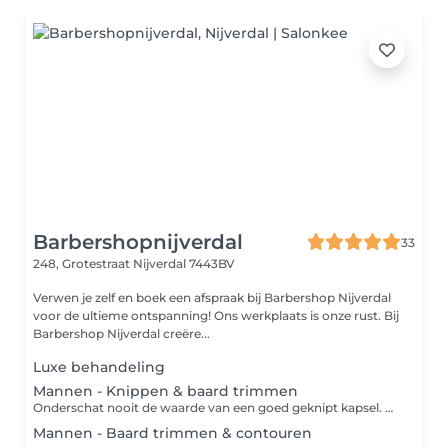
Barbershopnijverdal
33
248, Grotestraat
Nijverdal 7443BV
Verwen je zelf en boek een afspraak bij Barbershop Nijverdal
voor de ultieme ontspanning! Ons werkplaats is onze rust. Bij
Barbershop Nijverdal creëre...
Luxe behandeling
Mannen - Knippen & baard trimmen
Onderschat nooit de waarde van een goed geknipt kapsel. Of je nu kort, lang, stijl of krullend haar hebt, de specialist helpt je bij het creëren van het kapsel die het beste bij jou past. Zo wordt er door middel van verschillende technieken waaronder knippen, tondeuse en contouren de perfecte coupe aangemeten. Combineer een knipbeurt met het bijwerken van je baard en je look is weer compleet!
Mannen - Baard trimmen & contouren