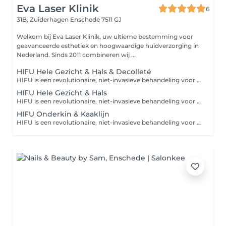
Eva Laser Klinik
6
31B, Zuiderhagen
Enschede 7511 GJ
Welkom bij Eva Laser Klinik, uw ultieme bestemming voor
geavanceerde esthetiek en hoogwaardige huidverzorging in
Nederland. Sinds 2011 combineren wij ...
HIFU Hele Gezicht & Hals & Decolleté
HIFU is een revolutionaire, niet-invasieve behandeling voor een natuurlijke facelift en diepe huidverstraking. Dankzij hoogtechnologische ultrasone geluidsgolven wordt de collageenproductie gestimuleerd. Geniet van een strakke, jeugdige huid zonder snijden!
HIFU Hele Gezicht & Hals
HIFU is een revolutionaire, niet-invasieve behandeling voor een natuurlijke facelift en diepe huidverstraking. Dankzij hoogtechnologische ultrasone geluidsgolven wordt de collageenproductie gestimuleerd. Geniet van een strakke, jeugdige huid zonder snijden!
HIFU Onderkin & Kaaklijn
HIFU is een revolutionaire, niet-invasieve behandeling voor een natuurlijke facelift en diepe huidverstraking. Dankzij hoogtechnologische ultrasone geluidsgolven wordt de collageenproductie gestimuleerd. Geniet van een strakke, jeugdige huid zonder snijden!