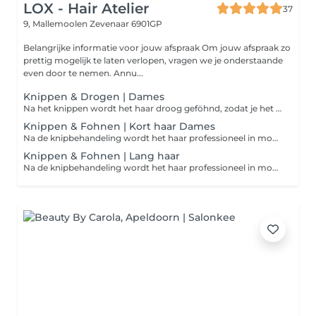
LOX - Hair Atelier
37
9, Mallemoolen
Zevenaar 6901GP
Belangrijke informatie voor jouw afspraak Om jouw afspraak zo
prettig mogelijk te laten verlopen, vragen we je onderstaande
even door te nemen. Annu...
Knippen & Drogen | Dames
Na het knippen wordt het haar droog geföhnd, zodat je het resultaat van de coupe goed kunt zien. Het haar wordt niet in model geföhnd of afgewerkt met styling.
Knippen & Fohnen | Kort haar Dames
Na de knipbehandeling wordt het haar professioneel in model geföhnd, zodat het kapsel optimaal tot zijn recht komt en je de salon verzorgd verlaat.
Knippen & Fohnen | Lang haar
Na de knipbehandeling wordt het haar professioneel in model geföhnd, zodat het kapsel optimaal tot zijn recht komt en je de salon verzorgd verlaat.