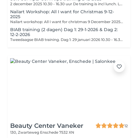
2 december 2025 10.30 - 16.30 uur De training is incl lunch. Let op! Het lesgeld dient uiterlijk 5 dagen na de boeking, volledig op de rekening van MKL Nails and Beauty te staan om de boeking definitief te maken. NL35 ABNA 0120 7583 34 T.n.v. MKL Nails Vergeet bij opmerkingen niet om de naam van de training en de naam van de cursist te vermelden. Voor meer info check onze website https://www.mkl-nails.nl/courses
Nailart Workshop: All I want for Christmas 9-12-
2025
Nailart workshop: All I want for christmas 9 December 2025 13.00 - 16.30 uur. Workshop is incl. drinken en wat lekkers. Let op! Het lesgeld dient uiterlijk 5 dagen na de boeking, volledig op de rekening van MKL Nails and Beauty te staan om de boeking definitief te maken. NL35 ABNA 0120 7583 34 T.n.v. MKL Nails Vergeet bij opmerkingen niet om de naam van de workshop en de naam van de cursist te vermelden.
BIAB training (2 dagen) Dag 1: 29-1-2026 & Dag 2:
12-2-2026
Tweedaagse BIAB training. Dag 1: 29 januari 2026 10.30 - 16.30 uur (model ZONDER product op de nagels) Dag 2: 12 februari 2026 10.30 - 16.30 uur (model MET uitgroei BIAB op de nagels) Training is incl. lunch. Let op! Het lesgeld dient uiterlijk 5 dagen na de boeking, volledig op de rekening van MKL Nails and Beauty te staan om de boeking definitief te maken. NL35 ABNA 0120 7583 34 T.n.v. MKL Nails Vergeet bij opmerkingen niet om de naam van de training en de naam van de cursist te vermelden. Voor meer info check onze website https://www.mkl-nails.nl/courses
Beauty Center Vaneker
12
130, Zwarteweg
Enschede 7532 XN