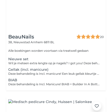
BeauNails
20
38, Nieuwstad
Arnhem 6811 BL
Alle boekingen worden voortaan via treatwell gedaan
Nieuwe set
Wil je meteen extra lengte op je nagels? I got you! Deze behandeling is incl. Manicure Hier zit geen nail art bij!! Bij deze behandeling gaat het alleen om de basis behandeling en een gel kleurtje. LET OP! als er nog oud product eraf gehaald moet worden dan boek je die behandeling er nog extra bij! dit i.v.m extra tijd <3 Mocht je nog niet weten wat je wilt dan kan je een van de freestyle nailart pakketten toevoegen zo boek je extra tijd en kan je tot een dag van te voren je inspiratie sturen <3
Gellak (incl. manicure)
Deze behandeling is Incl. manicure! Een leuk gellak kleurtje op de natuurlijke nagel LET OP! - geen verlenging - geen biab of hardgel - als er nog product op de nagel zit van een andere salon of mijn BIAB of gel is het noodzakelijk oud product verwijderen erbij te boeken
BIAB
Deze behandeling is Incl. Manicure! BIAB = Builder In A Bottle Bij deze behandeling doen we een flexibele gel op de natuurlijke nagel. Hierbij wordt de nagel niet verlengt LET OP! Heb je nog oud product op van een andere salon? boek dan oud product verwijderen erbij! BeauNails werkt niet op product van andere salons