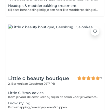
Headspa & modderpakking treatment
Bij deze behandeling krijg je een heerlijke modderpakking die je hoofdhuid kalmeerd , minder snel vettig maakt of roos behandeld. Daarna kun jij heerlijk genieten van een heerlijke headspa treatment die je haar versterkt en de kwaliteit van je haar verbetert
Little c beauty boutique
7
2, Berkenlaan
Geesbrug 7917 PB
Little C Brow advies
Kom je voor de eerst keer bij mij in de salon voor je wenkbrauwen? Wij bespreken samen jouw wensen en kijken welke brow behandeling het beste bij jou past. Na de intake start ik met browmapping dit zorgt ervoor om de perfecte vorm van wenkbrauwen te bepalen. Gevolgd door Waxen/epileren en het kleuren van je wenkbrauwen.
Brow styling
Browmapping /waxen/epileren/knippen