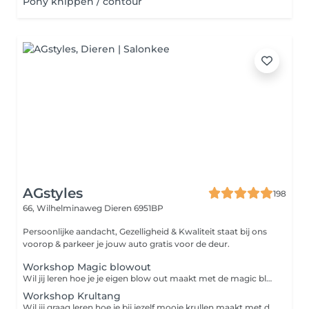
Pony knippen / contour
AGstyles
198
66, Wilhelminaweg
Dieren 6951BP
Persoonlijke aandacht, Gezelligheid & Kwaliteit staat bij ons
voorop & parkeer je jouw auto gratis voor de deur.
Workshop Magic blowout
Wil jij leren hoe je je eigen blow out maakt met de magic blow? Boek dan deze workshop
Workshop Krultang
Wil jij graag leren hoe je bij jezelf mooie krullen maakt met de krultang? Boek dan deze workshop