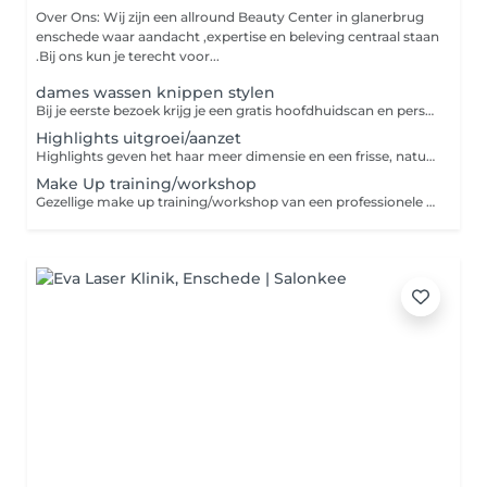
Over Ons: Wij zijn een allround Beauty Center in glanerbrug
enschede waar aandacht ,expertise en beleving centraal staan
.Bij ons kun je terecht voor...
dames wassen knippen stylen
Bij je eerste bezoek krijg je een gratis hoofdhuidscan en persoonlijk advies van onze stylist. Daarna volgt een knipbeurt en finish met drogen-alles afgestemd op jou haar en hoofdhuid.
Highlights uitgroei/aanzet
Highlights geven het haar meer dimensie en een frisse, natuurlijke uitstraling. De lichtere tinten worden zorgvuldig geplaatst voor een stralend en mooi resultaat
Make Up training/workshop
Gezellige make up training/workshop van een professionele make up artist. inclusief hapje/drankje en matriaal en € 10,00 shop te goed. Vind je het altijd al leuk om je zelf op te maken .Maar wil hier meer van leren, om je zelf nog mooier te laten lijken, boek dan deze workshop - Gezellig voor beginners tot gevorderd - van jong tot oud - Laagdrempelig/kleine klassen Minimaal aantal 4