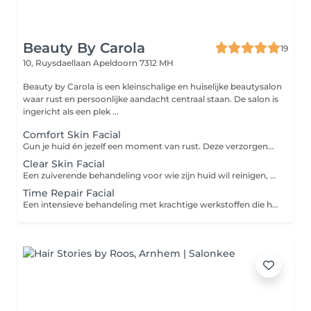
Beauty By Carola
19
10, Ruysdaellaan
Apeldoorn 7312 MH
Beauty by Carola is een kleinschalige en huiselijke beautysalon
waar rust en persoonlijke aandacht centraal staan. De salon is
ingericht als een plek ...
Comfort Skin Facial
Gun je huid én jezelf een moment van rust. Deze verzorgende behandeling hydrateert, verzacht en laat je huid weer stralen. Je geniet van een uitgebreide ontspannende reiniging met aandacht voor het gezicht, en een masker waarbij ook nek en schouders worden gemasseerd. Doel: Hydrateren en ontspannen Extra geschikt voor: alle huidtypen
Clear Skin Facial
Een zuiverende behandeling voor wie zijn huid wil reinigen, matteren en in balans brengen. Met milde werkstoffen, een grondige dieptereiniging en een kalmerend masker. Ideaal als onderhoud voor de vettere huid of bij oppervlakkige verstoppingen. Doel: Reinigen en talgregulatie Extra geschikt voor: de gecombineerde en vette huid
Time Repair Facial
Een intensieve behandeling met krachtige werkstoffen die helpen bij het beschermen, herstellen en onderhouden van je huid. De behandeling bevat een diepe verzorging, een voedend masker en een ontspannend moment tijdens het aanbrengen. Ideaal als boost of als regelmatig huidonderhoud. Doel: Onderhouden en beschermen Extra geschikt voor: de rijpere huid