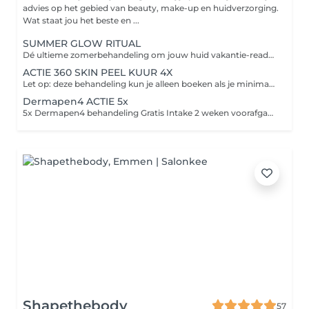
advies op het gebied van beauty, make-up en huidverzorging.
Wat staat jou het beste en ...
SUMMER GLOW RITUAL
Dé ultieme zomerbehandeling om jouw huid vakantie-ready te maken Perfect om vóór je vakantie in te zetten zodat jouw huid een echte summer pre-boost krijgt en jij tijdens je vakantie straalt met een gezonde, frisse en golden glow Tijdens deze luxe huidverbeterende behandeling nemen wij jou mee in een ultiem ontspanningsmoment voor body & mind. Door middel van aromatische geuren, speciale drukpunten en luxe huidverbetering brengen wij jouw huid volledig in balans. Deze treatment bevat de NIEUWE Orange Peeling van Cenzaa voor een frisse, gladde en stralende huid. Tijdens de massage werken we met ons nieuwe Glow Elixir voor die prachtige golden summer glow Het zuurstofmasker stimuleert de doorbloeding waarna we met een luxe Guasha bindweefselmassage werken aan lifting, versteviging en glow boosting resultaten. Wenkbrauwen waxen Ontspannend welkomstritueel Aroma geurreis & moodcard Reinigingsritueel NEW Orange Peeling Spicy Skin Shock Boost Glow Elixir bindweefselmassage Lift & Glow masker & massage Bubble up the glow GRATIS Luxe Skin Boost Box t.w.v. €69,95 cadeau Nu van €169,95 voor slechts €149,95
ACTIE 360 SKIN PEEL KUUR 4X
Let op: deze behandeling kun je alleen boeken als je minimaal 2 weken voorafgaand aan deze behandeling een intake hebt afgenomen. Silk+ Reiniging Spicy Skin Shock Zuurstof masker Bindweefsel/cupping massage Skin peeling aangepast aan de huid Huidverzorging aangepast aan jouw huidwens
Dermapen4 ACTIE 5x
5x Dermapen4 behandeling Gratis Intake 2 weken voorafgaand aan de kuur Nazorg producten na elke behandeling Huidverzorgingsadvies op maat 5x DERMAPEN4 behandeling van €799,00 Nu voor €699,00! Let op: het is belangrijk dat je een huidroutine volgt met onze producten voordat je deze deze behandeling kan boeken.
Shapethebody
57