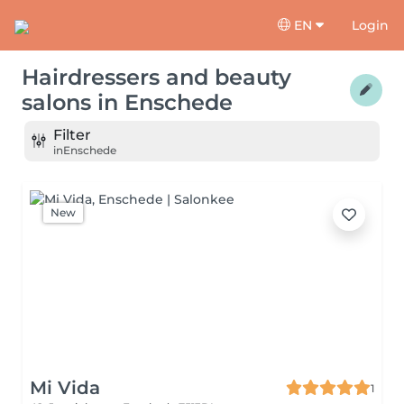
EN
Login
Hairdressers and beauty
salons
in
Enschede
Filter
in
Enschede
New
Mi Vida
1