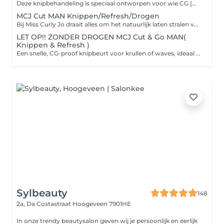
Deze knipbehandeling is speciaal ontworpen voor wie CG (Curly Girl) proof wil knippen, verfrissen en drogen met liefde voor je haar én de methode. We starten met een knip op droog haar, in jouw natuurlijke krulvorm. Zo zien we perfect hoe jouw haar valt en waar het body, bounce of balans nodig heeft. Daarna volgt een milde refresh en verzorging met CG-methode goedgekeurde producten dus vrij van sulfaten, siliconen, minerale oliën en uitdrogende alcoholen. Deze ingrediënten kunnen je haar namelijk uitdrogen, dof maken en zorgen voor pluis of verlies van je mooie definitie.
MCJ Cut MAN Knippen/Refresh/Drogen
Bij Miss Curly Jo draait alles om het natuurlijk laten stralen van jouw krullen of waves op een manier die écht bij jou past. Deze knipbehandeling is speciaal ontworpen voor wie CG (Curly Girl) proof wil knippen, verfrissen en drogen met liefde voor je haar én de methode. We starten met een knip op droog haar, in jouw natuurlijke krulvorm. Zo zien we perfect hoe jouw haar valt en waar het body, bounce of balans nodig heeft. Daarna volgt een milde refresh en verzorging met CG-methode goedgekeurde producten dus vrij van sulfaten, siliconen, minerale oliën en uitdrogende alcoholen. Deze ingrediënten kunnen je haar namelijk uitdrogen, dof maken en zorgen voor pluis of verlies van je mooie definitie.
LET OP!! ZONDER DROGEN MCJ Cut & Go MAN(
Knippen & Refresh )
Een snelle, CG-proof knipbeurt voor krullen of waves, ideaal voor wie weinig tijd heeft! We knippen op droog haar in de natuurlijke vorm van je krullen, gevolgd door een lichte refresh met water of verzorging maar zonder droog- of stylingsessie. Perfect voor zowel volwassenen als kids die weten wat ze willen: een frisse coupe en weer door!
Sylbeauty
148
2a, Da Costastraat
Hoogeveen 7901HE
In onze trendy beautysalon geven wij je persoonlijk en eerlijk