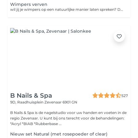
Wimpers verven
wil jij je wimpers op een natuurlijke manier laten spreken? Dan is wimper verven met hybrid verf de behandeling voor jou. De verf blijft 5 tot 7 weken zichtbaar
B Nails & Spa
527
9D, Raadhuisplein
Zevenaar 6901 GN
B Nails & Spa is de nagelstudio voor uw handen en voeten in de
regio Zevenaar. U kunt bij ons terecht voor de behandelingen:
*Acryl *BIAB *Rubberbase ...
Nieuw set Natural (met rosepoeder of clear)