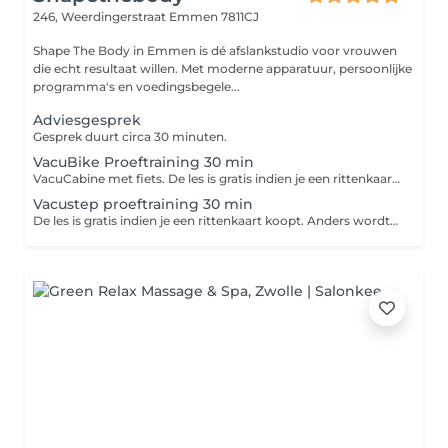
246, Weerdingerstraat
Emmen 7811CJ
Shape The Body in Emmen is dé afslankstudio voor vrouwen
die echt resultaat willen. Met moderne apparatuur, persoonlijke
programma's en voedingsbegele...
Adviesgesprek
Gesprek duurt circa 30 minuten.
VacuBike Proeftraining 30 min
VacuCabine met fiets. De les is gratis indien je een rittenkaart koopt. Anders wordt €15 in rekening gebracht voor de tijd die we in je hebben geïnvesteerd.
Vacustep proeftraining 30 min
De les is gratis indien je een rittenkaart koopt. Anders wordt €15 in rekening gebracht voor de tijd die we in je hebben geïnvesteerd.