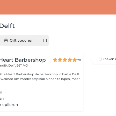
Delft
Gift voucher
Heart Barbershop
Zoeken i
78
endijk
Delft 2611 VG
rbershop dé barbershop in hartje Delft.
e welkom om zonder afspraak binnen te lopen, maar
en
en
 epileren