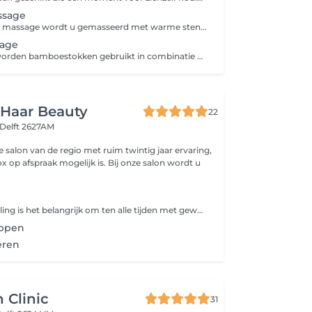
ssage
Met de hot stone massage wordt u gemasseerd met warme stenen met een aangename temperatuur van tussen de 45 en 50 graden.
age
Bij de massage worden bamboestokken gebruikt in combinatie met handen en een speciale massage olie. Deze massage olie bevat een viscositeit die zeer prettig samenwerkt in combinatie met de bamboestokken. De bamboestokken werken als verlengstuk van de ellebogen, voorarmen en handen en helpen bij het overbrengen van energie en stimuleren het zelfhelende proces in het lichaam.
 Haar Beauty
22
Delft 2627AM
te salon van de regio met ruim twintig jaar ervaring,
x op afspraak mogelijk is. Bij onze salon wordt u
Bij deze behandeling is het belangrijk om ten alle tijden met gewassen haar naar de salon toe te komen.
ippen
eren
 Clinic
31