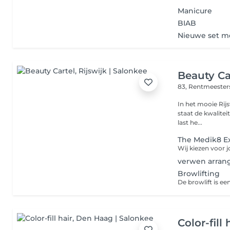
Manicure
BIAB
Nieuwe set me
Beauty Ca
83, Rentmeester
In het mooie Rij
staat de kwalitei
last he...
The Medik8 Ex
verwen arra
Browlifting
Color-fill 