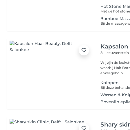
Hot Stone Ma
Bamboe Mass
Kapsalon
8, Leeuwenstein
Wij zijn de leuks
waarbij Hair Boto
enkel geholp...
Knippen
Wassen & Kn
Bovenlip epil
Shary skin