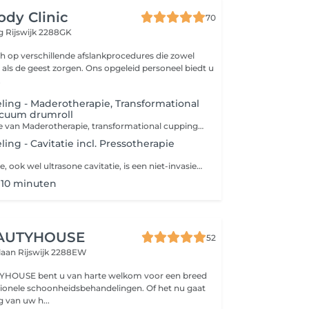
ody Clinic
70
eg
Rijswijk 2288GK
ich op verschillende afslankprocedures die zowel
 als de geest zorgen. Ons opgeleid personeel biedt u
.
ing - Maderotherapie, Transformational
acuum drumroll
De testprocedure van Maderotherapie, transformational cupping of vacuum drumroll omvat een consult van 10 minuten en een massage van 40 minuten. Tijdens het consult maakt de therapeut kennis met uw behoeften en doelen. Daarna volgt een massage van 40 minuten, Contra-indicaties MADEROTHERAPIE,CUPPING,VACUUM DRUMROLL: Hartziekten Acute ontstekingen en infecties Huidziekten Spataderen en vaatziekten Hoge bloeddruk Zwangerschap Borstvoeding Tumoren en kanker Aandoeningen van het lymfestelsel Acute rug- of spierpijn Chronische of auto-immuunziekten
ng - Cavitatie incl. Pressotherapie
Lichaamskavitatie, ook wel ultrasone cavitatie, is een niet-invasieve procedure voor vetreductie en lichaamsvormgeving. Elke cavitatie van het lichaam omvat pressotherapie . De hoofdreden waarom na de cavitatietechniek pressotherapie wordt aanbevolen, is om de resultaten te verbeteren en het regeneratieproces te ondersteunen. Cavitatie is een procedure die gebruikmaakt van ultrasone golven om vetcellen te vernietigen, wat bijdraagt aan de vetreduktie. Pressotherapie daarentegen is een methode die het lymfestelsel stimuleert door middel van drukmassages. De combinatie van deze twee procedures kan de volgende voordelen opleveren: 1. **Verwijdering van giftige stoffen**: Na cavitatie is het belangrijk om de verwijdering van vrijgekomen vetfragmenten en giftige stoffen uit het lichaam te ondersteunen, wat pressotherapie effectief mogelijk maakt. 2. **Verbeterde doorbloeding**: Pressotherapie verhoogt de doorbloeding in de behandelde gebieden, wat het genezingsproces kan versnellen en het uiterlijk van de huid kan verbeteren. 3. **Verhoging van effectiviteit**: De combinatie van deze twee methoden kan leiden tot betere en duurzamere resultaten in vet- en cellulitisreductie. 4. **Gevoel van ontspanning**: Pressotherapie helpt ook bij het verlichten van spierspanning en verbetert het algehele gevoel van welzijn na cavitatie. Samengevat kan worden gesteld dat pressotherapie een effectieve aanvulling is op cavitatie, die de positieve effecten versterkt en een gezondere toestand van het lichaam ondersteunt. Contra-indicaties voor cavitatie: 1. Zwangerschap en borstvoeding 2. Lever- en nierziekten 3. Hart- en vaatziekten 4. Tumoren 5. Metalen implantaten 6. Ontstekingsziekten van de huid 7. Diabetes (overleg noodzakelijk) 8. Bloedstollingsstoornissen 9. Recent chirurgische ingrepen 10. Hartpacemakers Het wordt aangeraden om vóór de behandeling een specialist te raadplegen.
10 minuten
AUTYHOUSE
52
tlaan
Rijswijk 2288EW
YHOUSE bent u van harte welkom voor een breed
sionele schoonheidsbehandelingen. Of het nu gaat
 van uw h...