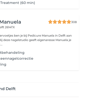
Treatment (60 min)
 Manuela
308
elft 2614TX
voetjes ben je bij Pedicure Manuela in Delft aan
 Bij deze nagelstudio geeft eigenaresse Manuela je
..
tbehandeling
teennagelcorrectie
ling
nd Delft