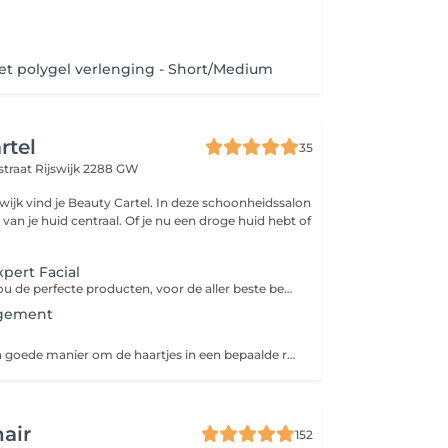
t polygel verlenging - Short/Medium
rtel
35
straat
Rijswijk 2288 GW
swijk vind je Beauty Cartel. In deze schoonheidssalon
t van je huid centraal. Of je nu een droge huid hebt of
pert Facial
Wij kiezen voor jou de perfecte producten, voor de aller beste behandeling
ngement
De browlift is een goede manier om de haartjes in een bepaalde richting te brengen. Geschikt voor haartjes die af en toe een eigen wil hebben. Je hoeft je wenkbrauwen niet meer elke dag in model te brengen. Het resultaat blijft tot ongeveer 6 weken zichtbaar, afhankelijk van de groeicyclus van je wenkbrauwen.
hair
152