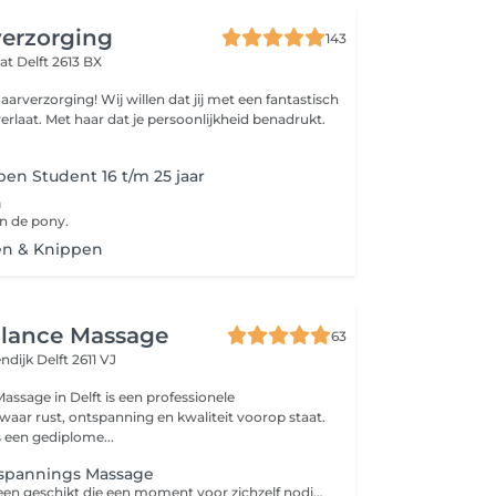
verzorging
143
aat
Delft 2613 BX
illen dat jij met een fantastisch
erlaat. Met haar dat je persoonlijkheid benadrukt.
en Student 16 t/m 25 jaar
n
n de pony.
en & Knippen
alance Massage
63
endijk
Delft 2611 VJ
assage in Delft is een professionele
waar rust, ontspanning en kwaliteit voorop staat.
 een gediplome...
tspannings Massage
Het is voor iedereen geschikt die een moment voor zichzelf nodig heeft en wil onthaasten.