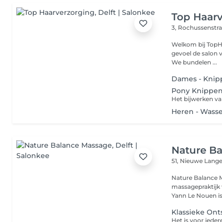
Top Haar
3, Rochussenstr
Welkom bij TopHaarverzorging! Wij w
gevoel de salon v
We bundelen ...
Dames - Knipp
Pony Knippe
Het bijwerken va
Heren - Wass
Nature B
51, Nieuwe Lang
Nature Balance M
massagepraktijk 
Yann Le Nouen is
Klassieke On