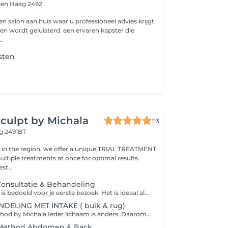
en Haag 2492
 een salon aan huis waar u professioneel advies krijgt
n wordt geluisterd. een ervaren kapster die
.
sten
culpt by Michala
113
g 2491BT
n in the region, we offer a unique TRIAL TREATMENT
ltiple treatments at once for optimal results.
st...
Consultatie & Behandeling
Deze reservering is bedoeld voor je eerste bezoek. Het is ideaal als je zowel een consultatie als direct een behandeling wilt ervaren. We starten met een gratis consult en een lichaamsanalyse. In alle rust bespreken we wat je klachten zijn, hoe je je voelt en wat jouw lichaam echt nodig heeft. Je hoeft vooraf niets te kiezen samen met de therapeut kiezen we de behandeling die het meest geschikt voor jou is. Alles wordt altijd eerst uitgelegd en afgestemd. De prijs wordt altijd vooraf besproken. Belangrijke informatie over de betaling! Het bedrag van €45, dat je online betaalt, dient uitsluitend als reserveringsaanbetaling voor het bevestigen van je afspraak. Deze aanbetaling wordt volledig in mindering gebracht op de prijs van de gekozen behandeling. Als nieuwe klant ontvang je 20% korting op je eerste behandeling. De specifieke behandeling en de bijbehorende prijs bespreken we samen ter plaatse, na de consultatie. Er wordt niets uitgevoerd zonder jouw toestemming en je weet altijd vooraf de prijs. De prijslijst van de behandelingen is transparant te vinden op onze website. Ter plaatse betaal je alleen het verschil tussen de prijs van de behandeling (met korting) en de reeds betaalde aanbetaling van €45. Let op: de 20% korting is niet van toepassing op massages, de volledige lichaamslymfedrainage en LymfaSculpt.
DELING MET INTAKE ( buik & rug)
LymfeSculpt Method by Michala Ieder lichaam is anders. Daarom staat een persoonlijke en individuele aanpak centraal binnen deze methode. Uw eerste afspraak begint met een uitgebreide intake, waarbij we samen uw doelen, probleemzones en factoren die uw resultaten kunnen beïnvloeden in kaart brengen. Op basis daarvan stemmen we de behandeling volledig af op uw behoeften. LymfeSculpt is een gespecialiseerde methode gericht op het activeren van het lymfestelsel, het contouren van het lichaam en het behandelen van zones waar vochtophoping, vetophopingen en cellulitis vaak voorkomen. Tijdens de eerste behandeling worden altijd zowel de buik als de rug behandeld, omdat deze gebieden de basis vormen voor een optimale stimulatie van het lymfestelsel. De behandeling helpt niet alleen bij het afvoeren van overtollig vocht en het verminderen van zwellingen, maar richt zich ook op de onderhuidse vetlaag. Door middel van specifieke technieken worden vastzittende vetophopingen losgemaakt en ondersteund in hun natuurlijke verwerking door het lichaam. Hierdoor ervaren veel cliënten niet alleen minder vochtretentie, maar ook een afname van omvang in probleemzones, vermindering van cellulitis en een beter gevormd lichaamscontour. Veel cliënten verlaten de eerste behandeling al met een lichter gevoel, minder een opgeblazen buik en een zichtbaar strakker silhouet. De resultaten ontwikkelen zich bovendien vaak verder in de dagen na de behandeling, terwijl het lichaam blijft werken met vrijgekomen vocht en opgeslagen vetreserves. Contra-indicaties : Hart-, nier- of leveraandoeningen. Acute astma of bronchitis. Trombose en hartoedeem. Huidinfecties. Hypotensie (lage bloeddruk) en hyperthyreoïdie (te snelle schildklierwerking). Spataderen. Zwangerschap, kraamperiode (eerste 6 weken na de bevalling) !!!!! Houd uw e-mail in de gaten! Twee dagen vóór de behandeling ontvangt u belangrijke instructies. Het opvolgen hiervan heeft een grote invloed op het resultaat en helpt u het beste effect te bereiken !!!! Zorg er dan voor dat je bij je reservering aanvinkt dat je onze nieuwsbrief wilt ontvangen. Alleen dan kunnen wij je belangrijke informatie en instructies sturen. Op deze behandeling is geen 20% korting.
 Method Abdomen & Back