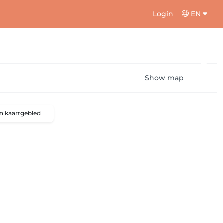
Login
EN
Show map
n kaartgebied