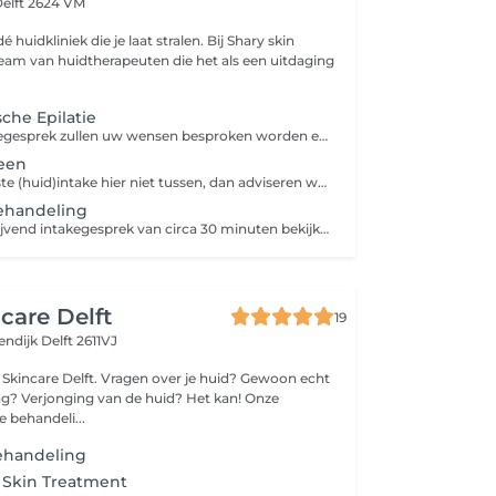
elft 2624 VM
dé huidkliniek die je laat stralen. Bij Shary skin
eam van huidtherapeuten die het als een uitdaging
sche Epilatie
Tijdens het intakegesprek zullen uw wensen besproken worden en wordt er vervolgens een behandelplan opgesteld.
een
Staat uw gewenste (huid)intake hier niet tussen, dan adviseren wij om een "intake algemeen" te boeken. Onze huidtherapeuten zullen u hiermee tijdens het intakegesprek assisteren.
ehandeling
Tijdens een vrijblijvend intakegesprek van circa 30 minuten bekijkt de huidtherapeut je huid en worden je wensen en de mogelijkheden besproken.
care Delft
19
endijk
Delft 2611VJ
ragen over je huid? Gewoon echt
ng? Verjonging van de huid? Het kan! Onze
 behandeli...
Behandeling
 Skin Treatment