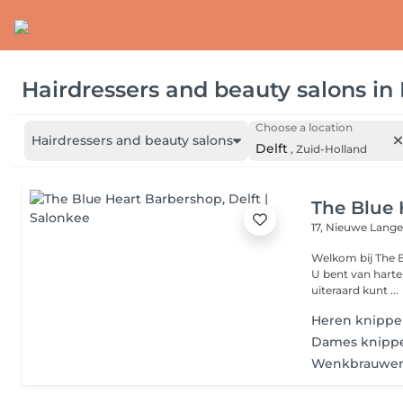
Hairdressers and beauty salons
in
Choose a location
Hairdressers and beauty salons
Delft
,
Zuid-Holland
The Blue 
17, Nieuwe Lang
Welkom bij The Blue Heart Ba
U bent van hart
uiteraard kunt ...
Heren knipp
Dames knipp
Wenkbrauwen