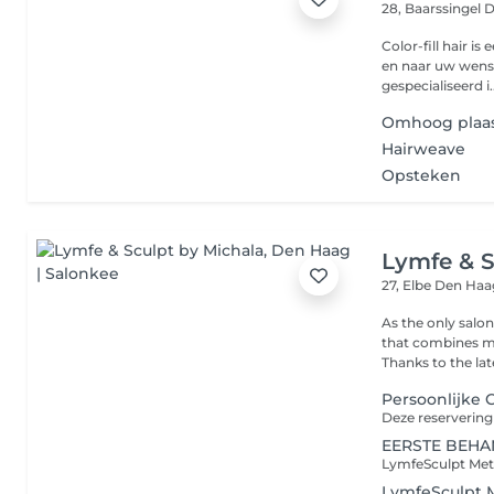
28, Baarssingel
D
Color-fill hair is
en naar uw wense
gespecialiseerd i..
Omhoog plaa
Hairweave
Opsteken
Lymfe & S
27, Elbe
Den Haa
As the only salo
that combines mu
Thanks to the late
Persoonlijke 
EERSTE BEHAN
LymfeSculpt