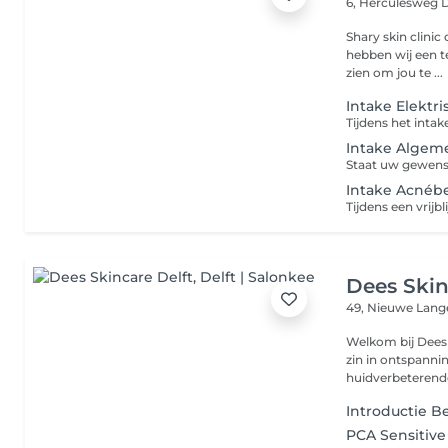
6, Herculesweg
D
Shary skin clinic 
hebben wij een t
zien om jou te ...
Intake Elektri
Intake Algem
Intake Acnéb
Dees Skin
49, Nieuwe Lang
Welkom bij Dees Skincare Delft. V
zin in ontspanni
huidverbeterende
Introductie 
PCA Sensitive