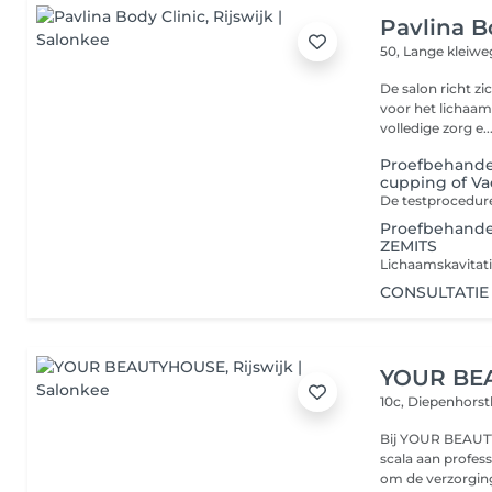
Pavlina B
50, Lange kleiw
De salon richt z
voor het lichaam
volledige zorg e..
Proefbehandel
cupping of V
Proefbehandeli
ZEMITS
CONSULTATIE 
YOUR BE
10c, Diepenhors
Bij YOUR BEAUT
scala aan profes
om de verzorging