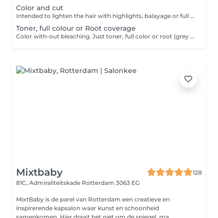
Color and cut
Intended to lighten the hair with highlights, balayage or full bleach. Applying a dark color, toner or outgrowth treatment including haircut.
Toner, full colour or Root coverage
Color with-out bleaching. Just toner, full color or root (grey hair) coverage, cut can be discussed. Depends on situation and busy in salon
Mixtbaby
128
81C, Admiraliteitskade
Rotterdam 3063 EG
MixtBaby is de parel van Rotterdam een creatieve en
inspirerende kapsalon waar kunst en schoonheid
samenkomen. Hier draait het niet om de spiegel, ma...