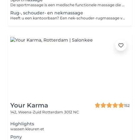
De sportmassage is een medische functionele massage die u als sporter helpt om in goede lichamelijke conditie te blijven. Er zijn verschillende therapieën voor verschillende sportstadiums. De pre-competitionmassage vermindert stress en bestrijdt mogelijke klachten. De after-competitionmassage helpt juist bij het tegengaan van fysieke vermoeidheid, behandelen van spierpijn, stimuleren van herstel en genezen van blessures. - Wanneer kiest u voor een sportmassage: als uw spieren overbelast zijn door bijvoorbeeld sporten of lichamelijk werk. Of als u een atleet bent die (bijna) dagelijks traint. - Power: harde druk. - Gemasseerde zones: rug, benen (achterkant en voorkant) en zo nodig armen en hoofd. Wij besteden vooral aandacht aan de plaatsen van het lichaam waar u het meeste last van heeft. - Effect: een sportmassage helpt bij het versoepelen van uw (stijve) spieren, versnellen van het genezingsproces, verbeteren van uw doorbloeding en stimuleren van de afvoer van afvalstoffen. De dag na de massage kunnen bepaalde plekken beurs aanvoelen. Geen zorgen: dit komt doordat een grote hoeveelheid spanning in één keer vrijkomt. Na een paar dagen verdwijnt dit gevoel vanzelf. - Waar is de massage niet voor bedoeld: een sportmassage mag nooit worden toegepast bij een spierscheur, ontsteking, wond of koorts.
Rug-, schouder- en nekmassage
Heeft u een kantoorbaan? Een nek-schouder-rugmassage verbetert de lichamelijke functies en vermindert vermoeidheid en stress. Bovendien werkt het uitstekend tegen hoofdpijn, rugpijn en een stijve nek. - Wanneer kiest u voor deze massage: als u klachten of spierpijn heeft aan de nek, schouders of rug. - Power: gemiddelde tot harde druk. - Gemasseerde zones: nek, schouders en rug. - Effect: afvalstoffen worden verwijderd en uw (spannings)klachten verlicht. Omdat uw bloedsomloop verbetert kunnen klachten sneller genezen. De dag na de massage kunnen bepaalde plekken beurs aanvoelen. Geen zorgen: dit komt doordat een grote hoeveelheid spanning in één keer vrijkomt. Na een paar dagen verdwijnt dit gevoel vanzelf.
Your Karma
152
142, Weena-Zuid
Rotterdam 3012 NC
Highlights
wassen kleuren et
Pony