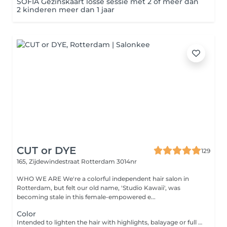
SOFIA Gezinskaart losse sessie met 2 of meer dan
2 kinderen meer dan 1 jaar
CUT or DYE
129
165, Zijdewindestraat
Rotterdam 3014nr
WHO WE ARE We're a colorful independent hair salon in
Rotterdam, but felt our old name, 'Studio Kawaii', was
becoming stale in this female-empowered e...
Color
Intended to lighten the hair with highlights, balayage or full bleach. Applying a dark color, toner or outgrowth treatment without haircut.