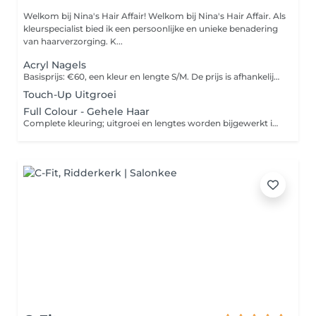
Welkom bij Nina's Hair Affair! Welkom bij Nina's Hair Affair. Als
kleurspecialist bied ik een persoonlijke en unieke benadering
van haarverzorging. K...
Acryl Nagels
Basisprijs: €60, een kleur en lengte S/M. De prijs is afhankelijk van nagellengte en gewenst design. Voor speciale wensen of uitgebreide designs nemen wij eerst contact op via WhatsApp om alles door te spreken. De behandeling vind plaats in Dordrecht aan de Pieter Zeemanweg 146.
Touch-Up Uitgroei
Full Colour - Gehele Haar
Complete kleuring; uitgroei en lengtes worden bijgewerkt in één tint. Perfect voor kleurverdieping of opfrissing