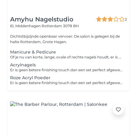
Amyhu Nagelstudio
2
61, Middenhagen
Rotterdam 3078 BH
Dichtstbijzijnde openbaar vervoer: De salon is gelegen bij de
halte Rotterdam, Grote Hagen.
Manicure & Pedicure
Of je nu van korte, lange, ovale of rechte nagels houdt, er is een reden waarom manicures tegenwoordig een van de meest populaire schoonheidsbehandelingen voor vrouwen zijn. Een professionele manicure specialiste verzorgt je handen en nagels tot in de perfectie. Wil jij ook een trendy kleur op je nagels? Met honderden kleuren om uit te kiezen, geeft het de perfecte finishing touch aan elke outfit.
Acrylnagels
Er is geen betere finishing touch dan een set perfect afgewerkte acrylnagels of gelnagels. Deze kunstnagels van acryl of gel kunnen aangebracht worden met of zonder verlenging van je eigen nagels en in alle denkbare kleuren. Versier je nagels met nail art, glitter, een French manicure of nog iets anders, want alles is mogelijk. Bij een babyboom-effect worden je nagels met twee kleuren gelakt. Het verschil met de French manicure is dat er bij babyboom een geleidelijke overloop van roze naar wit is. Bij een French manicure worden je nagels met een zachte kleur roze gelakt met op de nageluiteinden een elegant, strak en wit randje.
Roze Acryl Poeder
Er is geen betere finishing touch dan een set perfect afgewerkte acrylnagels of gelnagels. Deze kunstnagels van acryl of gel kunnen aangebracht worden met of zonder verlenging van je eigen nagels en in alle denkbare kleuren. Versier je nagels met nail art, glitter, een French manicure of nog iets anders, want alles is mogelijk. Bij een babyboom-effect worden je nagels met twee kleuren gelakt. Het verschil met de French manicure is dat er bij babyboom een geleidelijke overloop van roze naar wit is. Bij een French manicure worden je nagels met een zachte kleur roze gelakt met op de nageluiteinden een elegant, strak en wit randje.