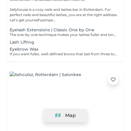
Jellyhouse is a cozy nails and lashes bar in Rotterdam. For
perfect nails and beautiful lashes, you are at the right address.
Let's get yourself pampe...
Eyelash Extensions | Classic One by One
The one-by-one technique makes your lashes fuller and longer, creating a natural effect. One individual lash extension is applied to each natural lash.
Lash Lifting
Eyebrow Wax
If you want fuller, well-defined brows that last from three to five weeks, book in for a wax and tint. Please note: If you have not had a patch at this salon in the last 6 months then a patch test is required 24 to 48 hours prior to your appointment. Please contact the salon to arrange this.
Map