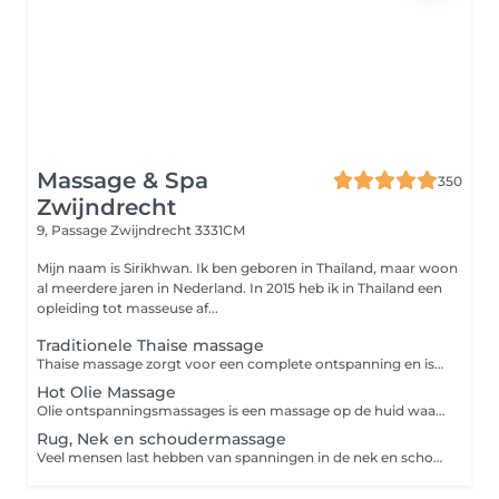
Massage & Spa
350
Zwijndrecht
9, Passage
Zwijndrecht 3331CM
Mijn naam is Sirikhwan. Ik ben geboren in Thailand, maar woon
al meerdere jaren in Nederland. In 2015 heb ik in Thailand een
opleiding tot masseuse af...
Traditionele Thaise massage
Thaise massage zorgt voor een complete ontspanning en is daarmee een doeltreffend middel tegen fysieke en geestelijke spanning. Het helpt de vermoeidheid te bestrijden en geeft energie. Daarnaast is het werkzaam tegen pijnklachten zoals nek-rug-schouder en hoofdpijn, ook stimuleert het ons zenuwstelsel en verbetert het de circulatie van het bloed. Wees er op voorbereid dat een Thaise massage enigszins pijnlijk kan zijn. Denken sommige mensen dat ook seksuele handelingen onderdeel zijn van de Thaise massage? Dat is absoluut NIET waar, Onze Thaise massages worden uitsluitend uitgevoerd door professionele en gediplomeerde medewerkers.
Hot Olie Massage
Olie ontspanningsmassages is een massage op de huid waarbij een warme olie, wordt gebruikt. De huid en spieren ontspannen zich door middel van zachte tot harde handelingen zoals strijken en kneden. Deze massage stimuleert de doorbloeding van de weefsels, voert de afvalstoffen af en verbetert de spierfunctie. De stofwisseling van de spieren vermindert harde, gespannen en pijnlijke spieren . Tevens is het goed als u hoofdpijn heeft en vermindert stress. De ademhaling wordt regelmatiger en de hartslag rustiger.
Rug, Nek en schoudermassage
Veel mensen last hebben van spanningen in de nek en schouders of hebben last van rugklachten, met een rug nek en schoudermassage zorg u ervoor dat de spieren ontspannen; botten, pezen en weefsels flexibel blijven en lichamelijk pijn vermindert. Ook hoofdpijnklachten die vaak het gevolg zijn van aanspanning van de spieren in de schouders en nek kunnen met deze massage verholpen worden.