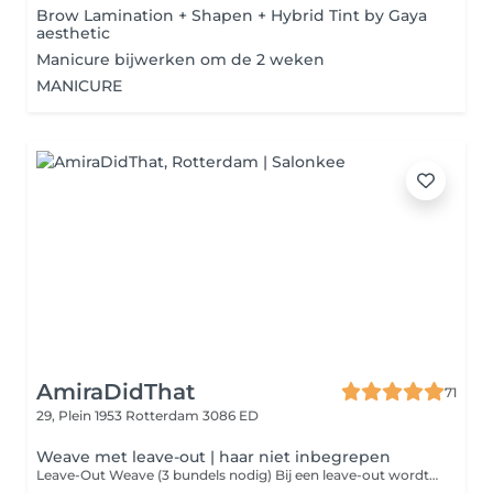
Brow Lamination + Shapen + Hybrid Tint by Gaya
aesthetic
Manicure bijwerken om de 2 weken
MANICURE
AmiraDidThat
71
29, Plein 1953
Rotterdam 3086 ED
Weave met leave-out | haar niet inbegrepen
Leave-Out Weave (3 bundels nodig) Bij een leave-out wordt een subtiele baan van uw eigen haar gebruikt als scheiding en om de weave onzichtbaar af te dekken. Zo creëert u moeiteloos een look met een midden- of zijscheiding die u ook in een laag staartje kunt dragen. Duur van het resultaat Met de juiste nazorg blijft deze installatie ± 1 tot maximaal 2 maanden optimaal zitten. Wat de behandeling omvat Voorzichtig invlechten van uw natuurlijke haar Plaatsing van een beschermend weave-netje Bevestiging van 3 bundels human hair Afstyling naar keuze: steil of golvend en eventueel face framing laagjes Volg alstublieft onze salonregels voor nazorg en onderhoud; zo bent u verzekerd van de best mogelijke ervaring en langdurig draagplezier.