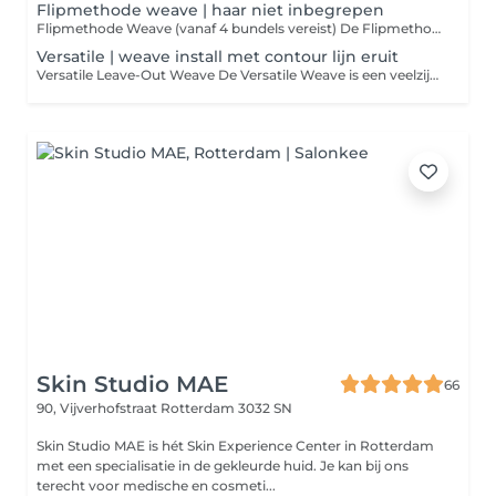
Flipmethode weave | haar niet inbegrepen
Flipmethode Weave (vanaf 4 bundels vereist) De Flipmethode is een exclusieve installatie voor krullend of relaxed straight human hair. Bij deze techniek wordt uw eigen contourlijn aan de voorkant gebruikt om de weavebanen op natuurlijke wijze te verbergen. De stijl heeft geen zichtbare scheiding en kan speels van links naar rechts worden gedragen perfect voor een dynamische, veelzijdige look. Wat deze behandeling inhoudt: 1. Invlechten van het natuurlijke haar, indien nodig met nephaar voor extra versteviging 2. Plaatsing van een beschermend weave-netje voor langdurige houdbaarheid 3. Professionele installatie van minimaal 4 bundels human hair 4. Het nat maken van het haar voor natuurlijke blending en het eventueel knippen van face-framing laagjes Duur van het resultaat Met goede verzorging blijft deze installatie gemiddeld 1 tot 2 maanden mooi. Belangrijk: voorbereiding & salonregels voor een optimale ervaring 1. Kom met schoon, productvrij haar dus zonder olie, vet, leave-in of stylingsproducten. 2. Was zowel nieuwe als gebruikte weaves vooraf grondig met shampoo en conditioner. Vermijd olie, Dreft of wasverzachter. 3. Bij te laat komen geldt een vergoeding van €1 per minuut. 4. Gelieve geen kinderen of extra personen mee te nemen naar uw afspraak. 5. Zorg dat uw haar volledig droog is bij binnenkomst. Dank voor uw begrip en medewerking zo zorgen we samen voor een professionele en prettige behandeling.
Versatile | weave install met contour lijn eruit
Versatile Leave-Out Weave De Versatile Weave is een veelzijdige haarinstallatie waarbij rondom het hele hoofd delen van uw eigen haar vrij worden gelaten. Dit zorgt voor een natuurlijke dekking van de weavebanen en biedt u de mogelijkheid om uw haar los te dragen of in een lage staart te stylen met een midden- of zijscheiding naar keuze. Belangrijk om te weten: Voor het mooiste en meest natuurlijke resultaat is het aan te raden dat uw eigen haar voldoende vol en lang is. Korter, natuurlijk haar vooral in de nek kan zichtbaar blijven bij het los dragen van de installatie, wat mogelijk tot irritatie kan leiden. Wat deze behandeling inhoudt: 1. Bepalen van de gewenste scheiding 2. Vlechten van het natuurlijke haar, met gebruik van nephaar indien extra stevigheid nodig is 3. Plaatsen van een beschermend weave-netje 4. Bevestigen van de bundels (34 bundels aanbevolen) 5. Afstyling: steil, krullend of met face-framing laagjes Draagduur Bij goede verzorging blijft deze installatie 1 tot 2 maanden mooi. Voorbereiding & salonregels voor een prettige ervaring: Kom met schoon, productvrij haar (geen olie, vet, leave-in of stylingsproducten) Was uw weave vooraf grondig met shampoo en conditioner, zonder gebruik van olie, Dreft of wasverzachter Zorg dat uw haar volledig droog is bij aankomst Wees op tijd bij te laat komen geldt een toeslag van €1 per minuut Breng geen kinderen of extra personen mee naar uw afspraak Bedankt voor uw begrip zo zorgen we samen voor een professioneel en mooi eindresultaat.
Skin Studio MAE
66
90, Vijverhofstraat
Rotterdam 3032 SN
Skin Studio MAE is hét Skin Experience Center in Rotterdam
met een specialisatie in de gekleurde huid. Je kan bij ons
terecht voor medische en cosmeti...