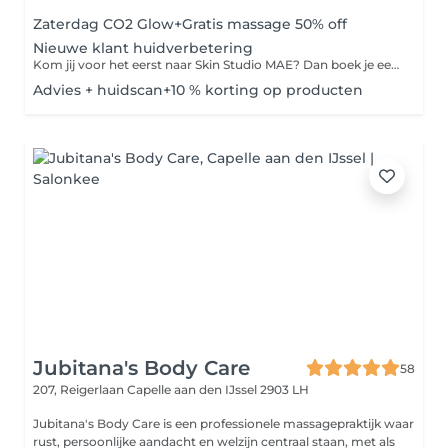
Zaterdag CO2 Glow+Gratis massage 50% off
Nieuwe klant huidverbetering
Kom jij voor het eerst naar Skin Studio MAE? Dan boek je een van deze behandelingen. Tijdens dit uitgebreide intakegesprek brengen we in kaart wat jouw huidwensen zijn en doen we een Skin Scan met de aller nieuwste Observ 520x. We bespreken de mogelijkheden voor een passend behandeltraject en krijg je een uitgebreid product-, voeding- en leefstijladvies. Mogelijk om Add On bij te boeken bij Niveau 5
Advies + huidscan+10 % korting op producten
Jubitana's Body Care
58
207, Reigerlaan
Capelle aan den IJssel 2903 LH
Jubitana's Body Care is een professionele massagepraktijk waar
rust, persoonlijke aandacht en welzijn centraal staan, met als