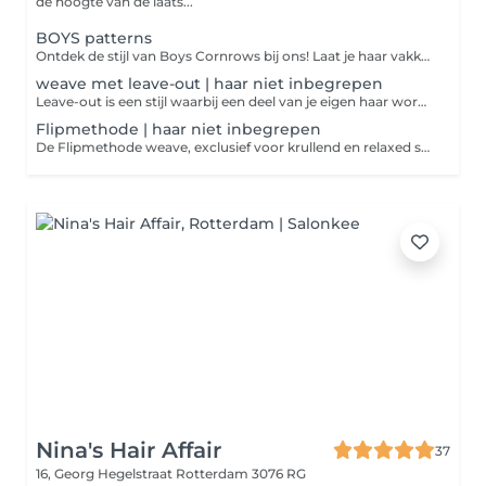
de hoogte van de laats...
BOYS patterns
Ontdek de stijl van Boys Cornrows bij ons! Laat je haar vakkundig vlechten voor een frisse en unieke look. Boek nu je afspraak en ervaar een nieuwe dimensie van stijl en zelfvertrouwen!
weave met leave-out | haar niet inbegrepen
Leave-out is een stijl waarbij een deel van je eigen haar wordt gebruikt als scheiding en dekking voor de weave. Creëer een look met een midden- of schuine scheiding die je gemakkelijk in een laag staartje kunt dragen. Deze behandeling kan 1 tot maximaal 2 maanden meegaan wat houd deze behandeling in: vlechten, het gebruik van een weave netje voor bescherming en styling zoals stijlen of krullen van de weave. Houd rekening met onze regels voor een optimale ervaring. Boek nu voor een prachtige nieuwe look! Vergeet niet onze YouTube-video te bekijken voor meer tips: [Pattern Texture Vlog #5 Quimy en Amira](https://www.youtube.com/watch?v=sYHlez0C_dk&t=84s) Vergeet niet te liken en te abonneren! opzoek naar haar bundels, neem een kijkje op onze Referentie site https://lamourbundels.com/collections/pattern-texture-stock
Flipmethode | haar niet inbegrepen
De Flipmethode weave, exclusief voor krullend en relaxed straight weave, gebruikt uw eigen contour lijn aan de voorkant om de weave banen te bedekken. Dit creëert een look zonder scheiding, met een flip-effect van links naar rechts, perfect voor een speelse look. Deze behandeling biedt 1 tot 2 maanden plezier Onze regels zorgen voor een optimale ervaring: 1. Kom met schoon gewassen haar, zonder producten, vet of leave-in conditioner. 2. Was nieuwe/oude weaves grondig met shampoo en conditioner en vermijd oliën, Dreft of wasverzachter. 3. Bij te laat komen geldt een boete van 1 euro per minuut. 4. Gelieve geen kleine kinderen/volwassenen mee te nemen. 5. Zorg ervoor dat uw haar droog is bij uw bezoek. Voor meer tips, bekijk ons YouTube-filmpje: [Pattern Texture Vlog #5 Quimy en Amira](https://www.youtube.com/watch?v=sYHlez0C_dk&t=84s) Vergeet niet te liken en te abonneren! opzoek naar haar bundels, neem een kijkje op onze Referentie site https://lamourbundels.com/collections/pattern-texture-stock
Nina's Hair Affair
37
16, Georg Hegelstraat
Rotterdam 3076 RG