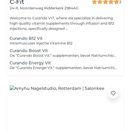
C-Fit
3
24-R, Noordenweg
Ridderkerk 2984AG
Welcome to Curando VIT, where we specialize in delivering
high-quality vitamin supplements through infusion and B12
injections, specifically designed ...
Curando B12 Vit
Intramusculair injectie Vitamine B12
Curando Boost Vit
De "Curando Boost Vit."-supplementen, bevat Natriumchloride, Vitamine C, Vitamine B-Complex, Vitamine B1, Vitamine B6, Magnesiumsulfaat, Calcium. Extra: Wij geven vitamine B12 apart als injectie in de spier in plaats van toevoeging in de infuuszak, dit voor een betere opname resultaat. De extra kosten hiervoor bedragen €15 bij aankoop van een vitamine-infusiebehandeling.
Curando Energy Vit
De "Curando Energie Vit."-supplementen, bevat Natriumchloride, Vitamine C, Vitamine B-Complex, Vitamine B1, Vitamine B6, Magnesiumsulfaat, Calcium, Zink, Carnitine en Glutathion. Extra: Wij geven vitamine B12 apart als injectie in de spier in plaats van toevoeging in de infuuszak, dit voor een betere opname resultaat. De extra kosten hiervoor bedragen €15 bij aankoop van een vitamine-infusiebehandeling.