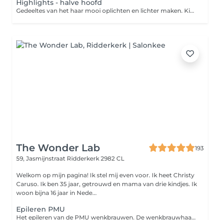
Highlights - halve hoofd
Gedeeltes van het haar mooi oplichten en lichter maken. Kies welke nabehandeling u wilt bijv fohnen, tangen , wash & go
The Wonder Lab
193
59, Jasmijnstraat
Ridderkerk 2982 CL
Welkom op mijn pagina! Ik stel mij even voor. Ik heet Christy
Caruso. Ik ben 35 jaar, getrouwd en mama van drie kindjes. Ik
woon bijna 16 jaar in Nede...
Epileren PMU
Het epileren van de PMU wenkbrauwen. De wenkbrauwhaartjes worden door middel van een pincet verwijdert en als finishing touch wordt een Brow Gel gebruikt en strak gemaakt met een highlighter.