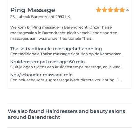
Ping Massage
14
26, Lubeck
Barendrecht 2993 LK
Welkom bij Ping massage in Barendrecht. Onze Thaise
massagesalon in Barendrecht biedt verschillende soorten
massages aan, waaronder traditionele Thais...
Thaise traditionele massagebehandeling
Een traditionele Thaise massage richt zich op de kenmerken van rollen, knijpen, buigen, trekken, persen en gebruik maken van warmte, die algemeen bekend staat als traditionele Thaise massage. Deze massage is niet alleen geschikt om de pijn te behandelen maar is ook goed voor de algehele gezondheid van het lichaam. De massage heeft rechtstreeks invloed op lichaam en geest door gebruik te maken van artistieke aanraking. Bij de traditionele Thaise massage wordt geen gebruik gemaakt van massageolie en wordt daarom over het algemeen ervaren als een wat hardere massage.
Kruidenstempel massage 60 min
Sluit je ogen tijdens een kruidenstempelmassage, en je waant je meteen in Thailand. De masseuse gebruikt warme bundels gevuld met geneeskrachtige Thaise kruiden. Alleen al de geur zorgt voor directe ontspanning.
Nek/schouder massage min
Een nek-schouder-rugmassage biedt directe verlichting. Door de massage worden diepe weefsels losgemaakt, waardoor de bloedcirculatie in het gevoelige gebied verbetert. Dit helpt om spanning te verminderen, blokkades op te heffen en de flexibiliteit en mobiliteit van de spieren te verbeteren.
We also found Hairdressers and beauty salons
around Barendrecht