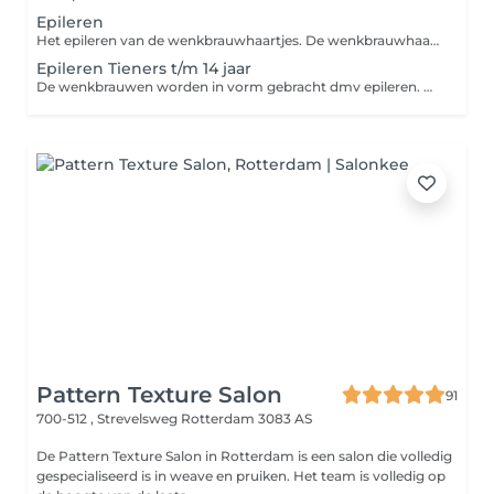
Epileren
Het epileren van de wenkbrauwhaartjes. De wenkbrauwhaartjes worden door middel van een pincet verwijdert en als finishing touch worden de wenkbrauwen gestijlt met een Brow Gel en strak gemaakt met een highlighter.
Epileren Tieners t/m 14 jaar
De wenkbrauwen worden in vorm gebracht dmv epileren. Donshaartjes worden verwijdert met een wenkbrauwmesje.
Pattern Texture Salon
91
700-512 , Strevelsweg
Rotterdam 3083 AS
De Pattern Texture Salon in Rotterdam is een salon die volledig
gespecialiseerd is in weave en pruiken. Het team is volledig op