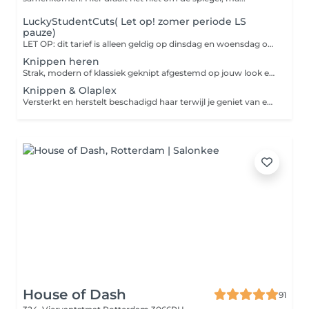
LuckyStudentCuts( Let op! zomer periode LS
pauze)
LET OP: dit tarief is alleen geldig op dinsdag en woensdag op vertoon van je studentenpas. Houd rekening met onze vakantieperiodes, waarin dit aanbod tijdelijk vervalt: ZOMERPAUZE: 20 JULI T/M 22 AUGUSTUS 2026 KERSTPERIODE: 1 DECEMBER 2026 T/M 2 JANUARI 2027 Buiten deze periodes kun je op de aangegeven dagen weer gebruikmaken van het studententarief. Belangrijk: kies je tijdens een pauzeperiode of op een andere dag toch voor een LS-behandeling? Dan brengen wij het normale kniptarief in rekening.
Knippen heren
Strak, modern of klassiek geknipt afgestemd op jouw look en haartype.
Knippen & Olaplex
Versterkt en herstelt beschadigd haar terwijl je geniet van een professionele coupe.
House of Dash
91