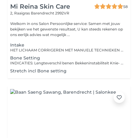
Mi Reina Skin Care
58
2, Raaigras
Barendrecht 2992VR
Welkom in ons Salon Persoonlijke service: Samen met jouw
bekijken we het gewenste resultaat, U kan steeds rekenen op
ons eerlijk advies wat mogelijk ...
Intake
HET LICHAAM CORRIGEREN MET MANUELE TECHNIEKEN Het genezen met speciale druk- en duwmethodes voor de wervelkolom en gewrichten is al zo oud als de mensheid. Vele moderne therapievormen die wij vandaag de dag toepassen, zijn afkomstig of afgeleid uit het oude China. Chinese bone setting is een manuele therapievorm waarbij we met ademhaling en een lichte tot medium druk de botten, wervels en gewrichten in het lichaam corrigeren. Of met andere woorden, de subluxatie (zenuwblokkade, beknelling), scheefstand of instabiliteit van gewrichten of botten. Wervels in de wervelkolom of gewrichten staan niet meer in hun ideale positie, waardoor er bewegingsbeperkingen (fixatie) en pijn kan ontstaan. Dit creëert drukpunten op het ruggenmerg of de zenuwen, waardoor het lichaam niet meer goed kan functioneren. Door het corrigeren of 'manipuleren' van gewrichten, wervels of botten kan dit opgelost worden. Chinese bone setting (Zheng Ghu) is een ideale en veilige manier om het lichaam te corrigeren. Het hele bewegingsapparaat bestaat uit het motorische systeem, motoriek en het geheel van botten, gewrichten, skeletspieren, pezen en motorische zenuwen, die zorgen voor de lichaamshoudingen en bewegingen. Als we dus corrigeren op botten, wervels en gewrichten, dan beïnvloeden we ook de spieren, pezen en het zenuwstelsel. Het gaat om een eeuwenoude behandelwijze uit China die van generatie op generatie is overgedragen.
Bone Setting
INDICATIES: Lengteverschil benen Bekkeninstabiliteit Knie- , enkels- en voetproblematiek (scheefstand, kneuzing, neuropathie) Spondylosis (slijtage van de wervels), scoliose (afwijkende kromming in wervelkolom), lage rugklachten (lumbago), niet acute hernia en ischias, luxatie (gewricht, beknelling van zenuw), subluxatie (werveldislocatie) Nek- en schouderklachten, frozen shoulder, hoofdpijn, oogklachten, migraine Nek- en schouderklachten, frozen shoulder, hoofdpijn, oogklachten, migraine Tennis- en golfarm, RSI, springvinger, carpale tunnel syndroom Vestibulum id, eleifend justo vel bibendum Rotator cuff problematiek Doorbloedingsstoornis in spieren en pezen Duizeligheid, ménière, evenwichtsstoornis Pijnbestrijding, ontstekingsremmend, myofasciale reactiepunten oplossen, mobiliteit bevorderen, vermoeidheid verminderen Optimale houding = optimaal functioneren.
Stretch incl Bone setting