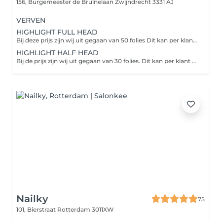
156, Burgemeester de Bruïnelaan
Zwijndrecht 3331 AJ
VERVEN
HIGHLIGHT FULL HEAD
Bij deze prijs zijn wij uit gegaan van 50 folies Dit kan per klant verschillen meestal is een full head folie 50/60 folies LET OP! bij een make over kan dit wel eens oplopen naar 80/100
HIGHLIGHT HALF HEAD
Bij de prijs zijn wij uit gegaan van 30 folies. Dit kan per klant verschillen meestal met een half head folie worden er 30/40 folies gebruikt
Nailky
75
101, Bierstraat
Rotterdam 3011XW