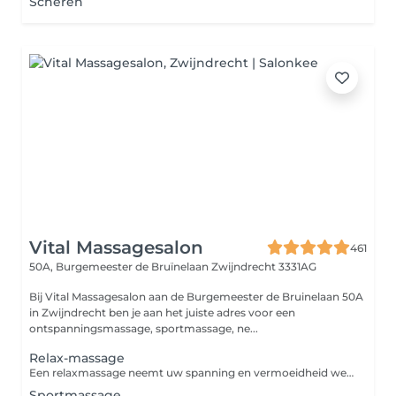
Scheren
Vital Massagesalon
461
50A, Burgemeester de Bruïnelaan
Zwijndrecht 3331AG
Bij Vital Massagesalon aan de Burgemeester de Bruinelaan 50A
in Zwijndrecht ben je aan het juiste adres voor een
ontspanningsmassage, sportmassage, ne...
Relax-massage
Een relaxmassage neemt uw spanning en vermoeidheid weg. En brengt daar ontspanning en nieuwe energie voor in de plaats. Meestal is de massage wat zachter, maar de keuze is aan u. De duur kan verschillen. Samen met onze masseur of masseuse bepaalt u wat het beste is. De kenmerken van een relaxmassage: - Doel: rust en algehele ontspanning van uw lichaam en geest. - Power: zachte tot gemiddelde druk. - Gemasseerde zones: nek, schouders, rug, benen (voorkant en achterkant), armen en hoofd. - Drukpunten: de drukpunten worden met lichte kracht gemasseerd. - Effect: betere doorstroom van lichamelijke en emotionele energie, waardoor u zich vitaler en energieker voelt.
Sportmassage