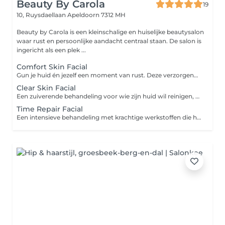
Beauty By Carola
19
10, Ruysdaellaan
Apeldoorn 7312 MH
Beauty by Carola is een kleinschalige en huiselijke beautysalon
waar rust en persoonlijke aandacht centraal staan. De salon is
ingericht als een plek ...
Comfort Skin Facial
Gun je huid én jezelf een moment van rust. Deze verzorgende behandeling hydrateert, verzacht en laat je huid weer stralen. Je geniet van een uitgebreide ontspannende reiniging met aandacht voor het gezicht, en een masker waarbij ook nek en schouders worden gemasseerd. Doel: Hydrateren en ontspannen Extra geschikt voor: alle huidtypen
Clear Skin Facial
Een zuiverende behandeling voor wie zijn huid wil reinigen, matteren en in balans brengen. Met milde werkstoffen, een grondige dieptereiniging en een kalmerend masker. Ideaal als onderhoud voor de vettere huid of bij oppervlakkige verstoppingen. Doel: Reinigen en talgregulatie Extra geschikt voor: de gecombineerde en vette huid
Time Repair Facial
Een intensieve behandeling met krachtige werkstoffen die helpen bij het beschermen, herstellen en onderhouden van je huid. De behandeling bevat een diepe verzorging, een voedend masker en een ontspannend moment tijdens het aanbrengen. Ideaal als boost of als regelmatig huidonderhoud. Doel: Onderhouden en beschermen Extra geschikt voor: de rijpere huid