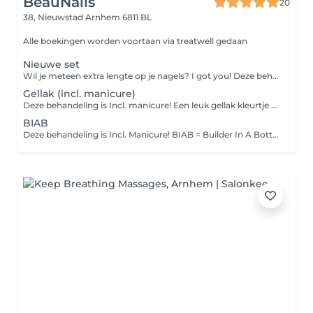
BeauNails
20
38, Nieuwstad
Arnhem 6811 BL
Alle boekingen worden voortaan via treatwell gedaan
Nieuwe set
Wil je meteen extra lengte op je nagels? I got you! Deze behandeling is incl. Manicure Hier zit geen nail art bij!! Bij deze behandeling gaat het alleen om de basis behandeling en een gel kleurtje. LET OP! als er nog oud product eraf gehaald moet worden dan boek je die behandeling er nog extra bij! dit i.v.m extra tijd <3 Mocht je nog niet weten wat je wilt dan kan je een van de freestyle nailart pakketten toevoegen zo boek je extra tijd en kan je tot een dag van te voren je inspiratie sturen <3
Gellak (incl. manicure)
Deze behandeling is Incl. manicure! Een leuk gellak kleurtje op de natuurlijke nagel LET OP! - geen verlenging - geen biab of hardgel - als er nog product op de nagel zit van een andere salon of mijn BIAB of gel is het noodzakelijk oud product verwijderen erbij te boeken
BIAB
Deze behandeling is Incl. Manicure! BIAB = Builder In A Bottle Bij deze behandeling doen we een flexibele gel op de natuurlijke nagel. Hierbij wordt de nagel niet verlengt LET OP! Heb je nog oud product op van een andere salon? boek dan oud product verwijderen erbij! BeauNails werkt niet op product van andere salons