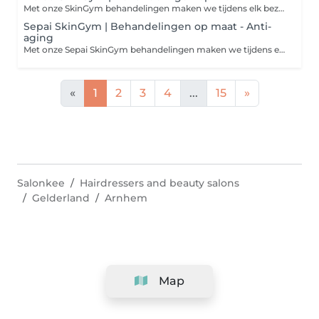
Met onze SkinGym behandelingen maken we tijdens elk bezoek een behandeling op maat. Wat we precies gaan doen? Dat weten we van tevoren nooit, omdat ons behandelplan ter plekke speciaal voor jouw huidconditie gemaakt wordt. Persoonlijker wordt het niet en altijd verzekerd van een optimaal resultaat! Het enige wat jij hoeft te doen is jouw gewenste behandelduur uitkiezen, wij doen de rest! Altijd inclusief. Je betaalt dus nooit extra voor: Murad salonpeelings, waxen en verven, LED masker, massages en gezichtsmaskers
Sepai SkinGym | Behandelingen op maat - Anti-
aging
Met onze Sepai SkinGym behandelingen maken we tijdens elk bezoek een behandeling op maat. Wat we precies gaan doen? Dat weten we van tevoren nooit, omdat ons behandelplan ter plekke speciaal voor jouw huidconditie gemaakt wordt. Persoonlijker wordt het niet en altijd verzekerd van een optimaal resultaat! Het enige wat jij hoeft te doen is jouw gewenste behandelduur uitkiezen, wij doen de rest! Altijd inclusief. Je betaalt dus nooit extra voor: Sepai salonpeelings, waxen en verven, LED masker, (bindweefsel)massages, RF deelbehandelingen en gezichtsmaskers
«
1
2
3
4
...
15
»
Salonkee
Hairdressers and beauty salons
Gelderland
Arnhem
Map