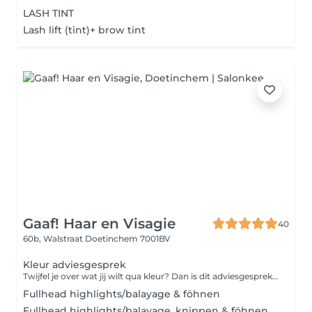
LASH TINT
Lash lift (tint)+ brow tint
Gaaf! Haar en Visagie
40
60b, Walstraat
Doetinchem 7001BV
Kleur adviesgesprek
Twijfel je over wat jij wilt qua kleur? Dan is dit adviesgesprek voor jou. Tijdens dit gesprek van 30 minuten bespreken we jouw wensen en de mogelijkheden. Kies je ervoor om een vervolg afspraak te maken voor het kleuren, dan halen we het bedrag van het adviesgesprek af van de kleurbehandeling.
Fullhead highlights/balayage & föhnen
Fullhead highlights/balayage, knippen & föhnen