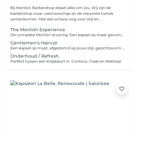
Bij Montón Barbershop draait alles om jou. Wij zijn de
barbershop waar vakmanschap en de nieuwste trends
samenkomen. Met een scherp oog voor stijl en ...
The Montón Experience
De complete Montón ervaring. Een kapsel op maat gecombineerd met een perfect in model gebrachte baard, afgewerkt met maximale precisie en oog voor detail.
Gentlemen's Haircut
Een kapsel op maat, afgestemd op jouw stijl, gezichtsvorm en uitstraling. Afgewerkt met precisie en oog voor detail.
Onderhoud / Refresh
Perfect tussen een knipbeurt in. Contour, Fade en Nekhaar