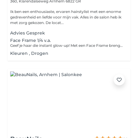
360, Klarendalseweg
Arnhem 6822 GR
Ik ben een enthousiaste, ervaren hairstylist met een enorme
gedrevenheid en liefde voor mijn vak. Alles in de salon heb ik
met zorg gekozen. De locat...
Advies Gesprek
Face Frame 1/4 v.a.
Geef je haar die instant glow-up! Met een Face Frame brengen we lichtere plukjes rondom je gezicht aan voor een frisse, stralende look alsof je net terugkomt van een zonnige vakantie. Perfect als snelle opfrisser tussen je kleurafspraken of om je coupe net dat beetje extra te geven. Subtiel, fris en altijd flatterend. inclusief single Redken toner, Olaplex herstelbehandeling , Red Carpet)
Kleuren , Drogen