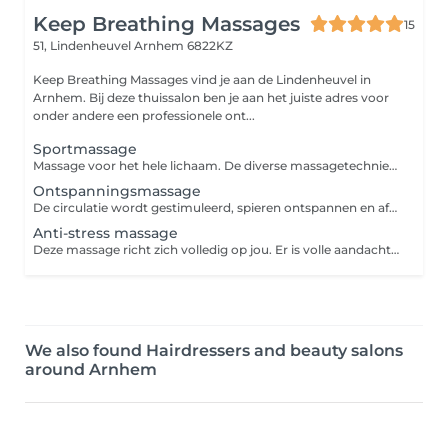
Keep Breathing Massages
15
51, Lindenheuvel
Arnhem 6822KZ
Keep Breathing Massages vind je aan de Lindenheuvel in
Arnhem. Bij deze thuissalon ben je aan het juiste adres voor
onder andere een professionele ont...
Sportmassage
Massage voor het hele lichaam. De diverse massagetechnieken en intensiteiten zorgen voor een betere doorbloeding in de spieren en activeert de afvoer van afvalstoffen om zo de kans op blessures te verminderen. Een sportmassage kun je voor, tijdens of na een inspanning laten uitvoeren. In overleg wordt de massage speciaal op jouw wensen afgestemd.
Ontspanningsmassage
De circulatie wordt gestimuleerd, spieren ontspannen en afvalstoffen worden afgevoerd. Daarnaast bevordert een massage de aanmaak van het gelukshormoon endorfine en het knuffelhormoon oxytocine. Dit vermindert stress en verhoogt het geluksgevoel.
Anti-stress massage
Deze massage richt zich volledig op jou. Er is volle aandacht voor die plekken waar stress en vermoeidheid vaak het meest voelbaar zijn: rond je nek en schouders. De aangename massagetechnieken en zachte bewegingen geven je maximale ontspanning. Indien gewenst pak ik ook de spierknopjes aan in de behandeling.
We also found Hairdressers and beauty salons
around Arnhem