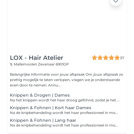
LOX - Hair Atelier
37
9, Mallemoolen
Zevenaar 6901GP
Belangrijke informatie voor jouw afspraak Om jouw afspraak zo
prettig mogelijk te laten verlopen, vragen we je onderstaande
even door te nemen. Annu...
Knippen & Drogen | Dames
Na het knippen wordt het haar droog geföhnd, zodat je het resultaat van de coupe goed kunt zien. Het haar wordt niet in model geföhnd of afgewerkt met styling.
Knippen & Fohnen | Kort haar Dames
Na de knipbehandeling wordt het haar professioneel in model geföhnd, zodat het kapsel optimaal tot zijn recht komt en je de salon verzorgd verlaat.
Knippen & Fohnen | Lang haar
Na de knipbehandeling wordt het haar professioneel in model geföhnd, zodat het kapsel optimaal tot zijn recht komt en je de salon verzorgd verlaat.