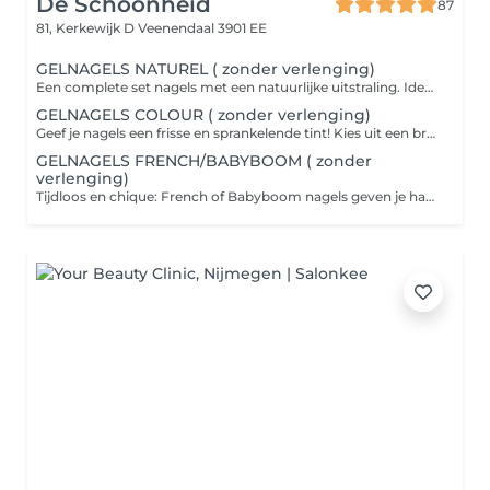
De Schoonheid
87
81, Kerkewijk D
Veenendaal 3901 EE
GELNAGELS NATUREL ( zonder verlenging)
Een complete set nagels met een natuurlijke uitstraling. Ideaal voor wie een verzorgde en elegante look wil zonder opvallende kleuren. Sterk en stijlvol, perfect voor dagelijks gebruik.
GELNAGELS COLOUR ( zonder verlenging)
Geef je nagels een frisse en sprankelende tint! Kies uit een breed assortiment kleuren voor een opvallende of subtiele look, helemaal afgestemd op jouw stijl en stemming.
GELNAGELS FRENCH/BABYBOOM ( zonder
verlenging)
Tijdloos en chique: French of Babyboom nagels geven je handen een elegante, verzorgde uitstraling. Perfect voor speciale gelegenheden of gewoon omdat je van een klassieke look houdt.