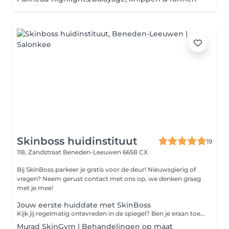
Skinboss huidinstituut
19
118, Zandstraat
Beneden-Leeuwen 6658 CX
Bij SkinBoss parkeer je gratis voor de deur! Nieuwsgierig of
vragen? Neem gerust contact met ons op, we denken graag
met je mee!
Jouw eerste huiddate met SkinBoss
Kijk jij regelmatig ontevreden in de spiegel? Ben je eraan toe om een écht verschil te maken, maar zie je door de bomen het bos niet meer? Er is vaak zoveel meer mogelijk dan je denkt! Laat onze huidexperts jouw gids zijn en ervaar de verbluffende mogelijkheden die de nieuwste huidtechnologie vandaag de dag kan bieden.
Murad SkinGym | Behandelingen op maat