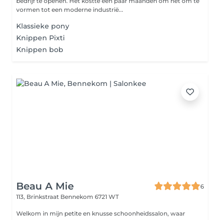
bedrijf te openen. Het kostte een paar maanden om het om te
vormen tot een moderne industrië...
Klassieke pony
Knippen Pixti
Knippen bob
Beau A Mie
6
113, Brinkstraat
Bennekom 6721 WT
Welkom in mijn petite en knusse schoonheidssalon, waar