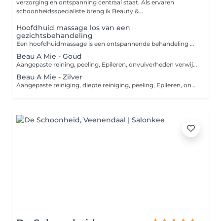
verzorging en ontspanning centraal staat. Als ervaren
schoonheidsspecialiste breng ik Beauty &...
Hoofdhuid massage los van een
gezichtsbehandeling
Een hoofdhuidmassage is een ontspannende behandeling waarbij het hoofd, de nek en de schouders met zachte druk en strijkingen worden gemasseerd. Behandeling die ook als extra geboekt kan worden bij andere behandelingen.
Beau A Mie - Goud
Aangepaste reining, peeling, Epileren, onvuiverheden verwijderen, Lymfedrainage massage 20min. met glazen klokjes van gelaat- hals- decollaté, Manuele massage 25 min. van gelaat- hals- decollaté- nek & schouders, Aangepast masker, Afsluitende huidvezorging incl. elixer of serum.
Beau A Mie - Zilver
Aangepaste reiniging, diepte reiniging, peeling, Epileren, onzuiverheden verwijderen, Manuele massage OF Lymfedrainage ca.25 min. van gelaat- hals- decolleté- nek & schouders, Aangepast masker, Afsluitende huidverzorging incl. elixer of serum.