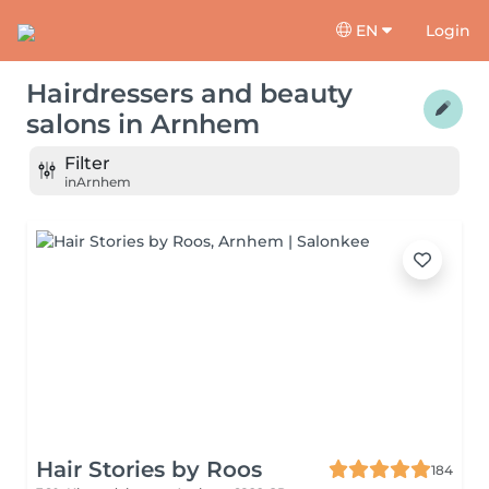
EN
Login
Hairdressers and beauty
salons
in
Arnhem
Filter
in
Arnhem
Hair Stories by Roos
184