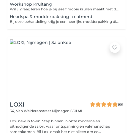
Workshop Krultang
Wil jij graag leren hoe je bij jezelf mooie krullen maakt met de krultang? Boek dan deze workshop
Headspa & modderpakking treatment
Bij deze behandeling krijg je een heerlijke modderpakking die je hoofdhuid kalmeerd , minder snel vettig maakt of roos behandeld. Daarna kun jij heerlijk genieten van een heerlijke headspa treatment die je haar versterkt en de kwaliteit van je haar verbetert
LOXI
155
34, Van Welderenstraat
Nijmegen 6511 ML
Loxi new in town! Stap binnen in onze moderne en
uitnodigende salon, waar ontspanning en vakmanschap
samenkomen. Bij Loxi draait het niet alleen om ee...