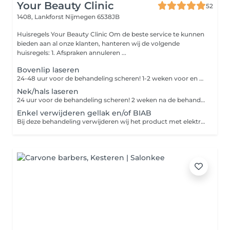
Your Beauty Clinic
52
1408, Lankforst
Nijmegen 6538JB
Huisregels Your Beauty Clinic Om de beste service te kunnen
bieden aan al onze klanten, hanteren wij de volgende
huisregels: 1. Afspraken annuleren ...
Bovenlip laseren
24-48 uur voor de behandeling scheren! 1-2 weken voor en na de behandeling geen zon, zonnebank of bruiningscrème gebruiken
Nek/hals laseren
24 uur voor de behandeling scheren! 2 weken na de behandeling geen zon, zonnebank of bruiningscrème gebruiken
Enkel verwijderen gellak en/of BIAB
Bij deze behandeling verwijderen wij het product met elektrische frees en vijlen de nagels in gewenste vorm. Hierna verzorgen wij de nagels en handen met handcrème/nagelriemolie (van Dadi'óil)