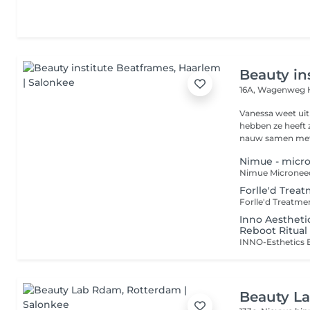
Beauty in
16A, Wagenweg
Vanessa weet uit
hebben ze heeft zelf nog steeds eczeem. Juist daardoor werkt ze
nauw samen met 
Nimue - micro
Forlle'd Trea
Inno Aestheti
Reboot Ritual
Beauty L