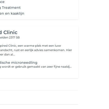
ace
g Treatment
 en kaaklijn
d Clinic
Leiden 2317 SB
pired Clinic, een warme plek met een luxe
 aandacht, rust en eerlijk advies samenkomen. Hier
r dan al...
dische microneedling
Bij microneedling wordt er gebruik gemaakt van zeer fijne naaldjes die op hoog tempo vibreren in de huid. Zo maken de naaldjes kleine verticale geultjes in de huid waardoor de aanmaak van collageen en elastine wordt gestimuleerd. Dit levert een egalere en stevigere huid op. Ook worden acnelittekens en fijne lijntjes minder zichtbaar. Bij microneedling met een dermaroller wordt er gebruik gemaakt van een roller uitgerust met hele fijne naaldjes. Hiermee wordt de huid als het ware 'beschadigd'. Dit stimuleert de huidvernieuwing, waardoor deze soepeler, egaler en stralender wordt. Het voordeel van een dermapen ten opzichte van een Dermaroller is dat je minder hersteltijd nodig hebt en dat de behandeling prettiger is om te ondergaan.