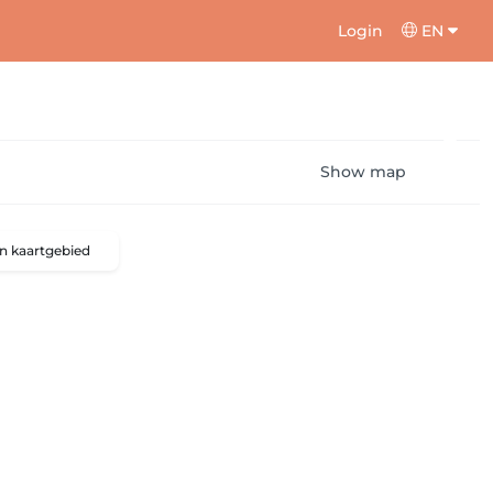
Login
EN
Show map
n kaartgebied