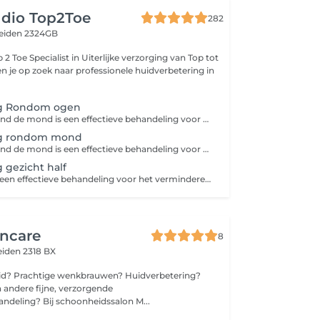
udio Top2Toe
282
eiden 2324GB
erzorging van Top tot
ng Rondom ogen
Microneedling rond de mond is een effectieve behandeling voor het verminderen van rimpels en het verstevigen van de huid, doordat de huid gestimuleerd wordt om meer collageen en elastine aan te maken Wat doet de eye-treatment microneedling? Bevordert de afvoer van overtollig lymfevocht Zorgt voor een betere doorbloeding Verbetert de spanning en permeabiliteit van vaatwand Bevordert afbraak van vetcellen Remt de pigmentaanmaak af Maakt de huid onder de ogen lichter
ng rondom mond
Microneedling rond de mond is een effectieve behandeling voor het verminderen van rimpels en het verstevigen van de huid, doordat de huid gestimuleerd wordt om meer collageen en elastine aan te maken Wat doet de eye-treatment microneedling? Bevordert de afvoer van overtollig lymfevocht Zorgt voor een betere doorbloeding Verbetert de spanning en permeabiliteit van vaatwand Bevordert afbraak van vetcellen Remt de pigmentaanmaak af Maakt de huid onder de ogen lichter
 gezicht half
Microneedling is een effectieve behandeling voor het verminderen van rimpels en het verstevigen van de huid, doordat de huid gestimuleerd wordt om meer collageen en elastine aan te maken Het verminderd fijne lijntjes en grove porien Het verminderd pigmentvlekken en hyperpigmentatie door zonschade Het verbeterd de doorbloeding Het zorgt voor betere opname van werkzame stoffen en ingredienten uit uw producten Het verminderd rimpels en fijne lijntjes Voor het beste resultaat is een kuur van 3 of 6 behandelingen aan te raden in combinatie met producten voor thuis gebruik bij een kuur van 3 krijgt u 50% korting op een product pakket t.w.v. 155,- van Decaar voor thuisgebruik bij een kuur van van 6 krijgt u dit pakket GRATIS
incare
8
eiden 2318 BX
uid? Prachtige wenkbrauwen? Huidverbetering?
n andere fijne, verzorgende
ndeling? Bij schoonheidssalon M...