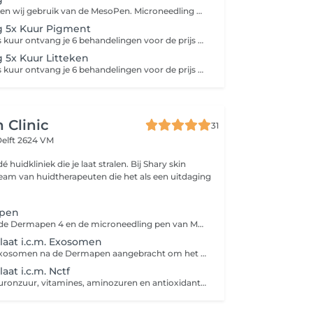
In ons salon maken wij gebruik van de MesoPen. Microneedling wordt ook wel Collageen Inductie Therapy genoemd. Hierbij worden kleine minuscule gaatjes in de huid gemaakt met de Mesopen, om zo collageen en elastin aanmaak te bevorderen. Tijdens de behandeling wordt er een speciaal serum gebruikt, die geschikt is voor microneedling. Het serum wordt als tussenstof gebruikt, zodat het soepel beweegt en het serum wordt direct in de huid opgenomen. Na acne kunnen er vervelende littekens achterblijven op de huid. Vooral na acne op het gezicht kunnen littekens en vlekjes achterblijven. Deze littekens en vlekjes kunnen effectief behandeld worden met microneedling behandelingen. Dit helpt goed tegen; Littekens vermindering Pigmentvlekken vermindering Lichte acne vermindering Rimpels/huidveroudering vermindering Grove poriën vermindering Verslapte huid strakker maken
g 5x Kuur Pigment
Met de 5 + 1 gratis kuur ontvang je 6 behandelingen voor de prijs van 5! Dit betekent dat je voor de prijs van 5 behandelingen een volledige kuur van 6 sessies kunt volgen. De behandelingen worden om de 4 á 6 weken gepland, zodat je optimaal resultaat kunt behalen. Dit is een ideale manier om je huid langdurig te verzorgen en te verbeteren, terwijl je profiteert van een korting op de totale prijs. Incl. Thuisproducten
 5x Kuur Litteken
Met de 5 + 1 gratis kuur ontvang je 6 behandelingen voor de prijs van 5! Dit betekent dat je voor de prijs van 5 behandelingen een volledige kuur van 6 sessies kunt volgen. De behandelingen worden om de 4 á 6 weken gepland, zodat je optimaal resultaat kunt behalen. Dit is een ideale manier om je huid langdurig te verzorgen en te verbeteren, terwijl je profiteert van een korting op de totale prijs. Incl. Thuisproducten
 Clinic
31
elft 2624 VM
dé huidkliniek die je laat stralen. Bij Shary skin
eam van huidtherapeuten die het als een uitdaging
apen
Wij werken met de Dermapen 4 en de microneedling pen van Meditopics. Dit kunt u ook los inboeken.
aat i.c.m. Exosomen
Hierbij worden exosomen na de Dermapen aangebracht om het huidherstel te ondersteunen en de huidvernieuwing te stimuleren. Exosomen bevatten groeifactoren en signaalstoffen die de huid helpen bij herstel, collageenaanmaak en verbetering van de huidstructuur. Ideaal voor een doffere huid, fijne lijntjes, littekens en een egalere, stralende teint.
at i.c.m. Nctf
NCTF bevat hyaluronzuur, vitamines, aminozuren en antioxidanten die de huid intens hydrateren, de huidkwaliteit verbeteren en fijne lijntjes en een doffe teint helpen verminderen.