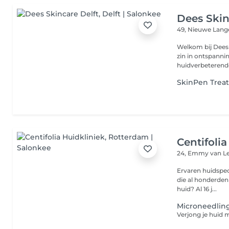
Dees Skin
49, Nieuwe Lang
Welkom bij Dees Skincare Delft. V
zin in ontspanni
huidverbeterende
SkinPen Trea
Centifoli
24, Emmy van L
Ervaren huidspecialist Ben je op zoek naar een erva
die al honderden
huid? Al 16 j...
Microneedlin