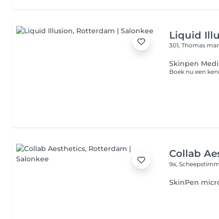
Liquid Ill
301, Thomas ma
Skinpen Medi
Boek nu een ken
Collab Ae
9a, Scheepstim
SkinPen micr