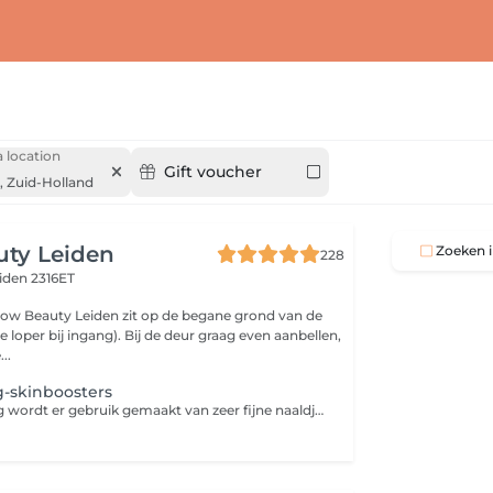
 location
Gift voucher
,
Zuid-Holland
uty Leiden
Zoeken i
228
iden 2316ET
low Beauty Leiden zit op de begane grond van de
 loper bij ingang). Bij de deur graag even aanbellen,
..
g-skinboosters
Bij microneedling wordt er gebruik gemaakt van zeer fijne naaldjes die op hoog tempo vibreren in de huid. Zo maken de naaldjes kleine verticale geultjes in de huid waardoor de aanmaak van collageen en elastine wordt gestimuleerd. Dit levert een egalere en stevigere huid op. Ook worden acnelittekens en fijne lijntjes minder zichtbaar. Wij bieden verschillende boosts voor de huid. Geadviseerd wordt om de behandelingen in kuurverband te doen. Ongeveer 2-4x waarbij er steeds een pauze is van 4 weken. In kuurverband kan er een pakketprijs worden afgenomen. Informeer naar de mogelijkheden. Op basis van de huidconditie bekijken we welke ingredienten gebruikt gaan worden. Vit C-boost De vitamine C boost, oftewel de Glow facial is een zeer populaire behandeling omwille van zijn hoge dosering aan vitamine C. De behandeling bij uitstek om de huid te versterken tegen schadelijke invloeden van de zon Deze behandeling zijn twee effectieve methodes gecombineerd in 1 behandeling; microneedling en een hoog gedoseerde vitamine C peeling. Door deze combinatie is de intensiteit hoger. Er wordt een vitamine C peeling aangebracht die dankzij de microneedling nog beter wordt opgenomen door de huid. Beide technieken hebben als doel het vernieuwen van de huid voor een egale huid en het verminderen van fijne lijntjes, zonschade, grove poriën en rimpels. Direct na de behandeling vertoont de huid een zeer mooie Glow. Hyaluronboost Is de huid vermoeid, futloos en vertoont deze fijne lijntjes en droogte? Dan is de hyaluronboost zeer geschikt! De microneedling wordt gecombineerd met een ultrageconcentreerd serum met hyaluronzuur, een mooie werkzame stof die bewezen een boost geeft aan de stevigheid van de huid ( collageenaanmaak ), een mooie glans geeft en de hydratatie bevordert.