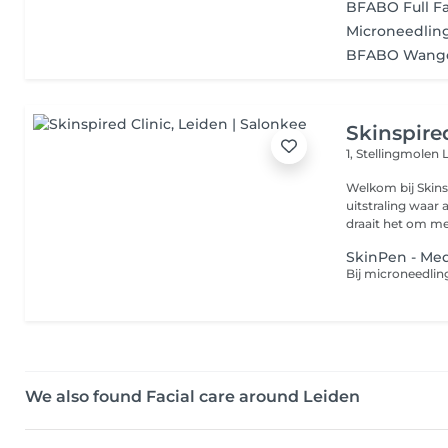
BFABO Full F
Microneedlin
BFABO Wangen
Skinspire
1, Stellingmolen
Welkom bij Skins
uitstraling waar
draait het om mee
SkinPen - Me
We also found Facial care around Leiden