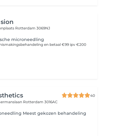
usion
nnplaats
Rotterdam 3069NJ
sche microneedling
nismakingsbehandeling en betaal €99 ipv €200
sthetics
40
mermanslaan
Rotterdam 3016AC
oneedling Meest gekozen behandeling