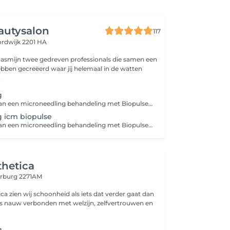
eautysalon
117
rdwijk 2201 HA
en Jasmijn twee gedreven professionals die samen een
hebben gecreëerd waar jij helemaal in de watten
..
g
De combinatie van een microneedling behandeling met Biopulse biedt krachtige voordelen voor je huid: 1. Verbeterde collageenproductie: Microneedling stimuleert de aanmaak van collageen, terwijl Biopulse de huid beter doorbloedt en de cellen diepere herstelprocessen activeert. 2. Diepe hydratatie: Biopulse zorgt ervoor dat actieve werkstoffen, zoals serums, beter in de huid kunnen doordringen, waardoor de huid intensief gehydrateerd wordt. 3. Sneller herstel: De Biopulse behandeling versnelt het herstelproces van de huid na microneedling, waardoor de resultaten sneller zichtbaar zijn. 4. Verbeterde huidtextuur en teint: Deze combinatie vermindert fijne lijntjes, vergroot de stevigheid van de huid en zorgt voor een stralende, egalere teint. Door microneedling te combineren met Biopulse haal je het maximale uit je behandeling voor een gezondere, stralende huid!
 icm biopulse
De combinatie van een microneedling behandeling met Biopulse biedt krachtige voordelen voor je huid: 1. Verbeterde collageenproductie: Microneedling stimuleert de aanmaak van collageen, terwijl Biopulse de huid beter doorbloedt en de cellen diepere herstelprocessen activeert. 2. Diepe hydratatie: Biopulse zorgt ervoor dat actieve werkstoffen, zoals serums, beter in de huid kunnen doordringen, waardoor de huid intensief gehydrateerd wordt. 3. Sneller herstel: De Biopulse behandeling versnelt het herstelproces van de huid na microneedling, waardoor de resultaten sneller zichtbaar zijn. 4. Verbeterde huidtextuur en teint: Deze combinatie vermindert fijne lijntjes, vergroot de stevigheid van de huid en zorgt voor een stralende, egalere teint. Door microneedling te combineren met Biopulse haal je het maximale uit je behandeling voor een gezondere, stralende huid!
thetica
rburg 2271AM
ica zien wij schoonheid als iets dat verder gaat dan
t is nauw verbonden met welzijn, zelfvertrouwen en
g