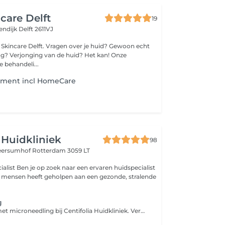
care Delft
19
endijk
Delft 2611VJ
ragen over je huid? Gewoon echt
ng? Verjonging van de huid? Het kan! Onze
 behandeli...
tment incl HomeCare
a Huidkliniek
98
eersumhof
Rotterdam 3059 LT
ren huidspecialist
 mensen heeft geholpen aan een gezonde, stralende
g
Verjong je huid met microneedling bij Centifolia Huidkliniek. Verminder rimpels, littekens en poriën en ervaar een egalere huid, met een minimale hersteltijd. Heb jij last van een doffe teint, fijne lijntjes, littekens of een onregelmatige huidstructuur? Dan kan microneedling een oplossing zijn. Microneedling is een effectieve huidverbeterende behandeling waarbij met een gecontroleerd apparaat op hoge snelheid met minuscule naaldjes kleine kanaaltjes in de huid worden gemaakt. Hierdoor treedt celvernieuwing op en wordt de huid gestimuleerd om collageen en elastine aan te maken. Het resultaat: een stevigere, gladdere en egalere huid. Onze microneedling behandeling begint altijd met een grondige huidanalyse door onze ervaren specialist. Zo bepalen we precies wat jouw huid nodig heeft. Tijdens de behandeling wordt de huid eerst gereinigd, oneffenheden worden verwijderd, de huid wordt gedesinfecteerd. Daarna maken we gecontroleerde microperforaties in de huid. We verdelen de huid in zones en passen de naalddiepte per gebied aan. Dit gebeurt met horizontale, verticale en diagonale bewegingen, waardoor de huid overal gelijkmatig behandeld wordt. Vaak voelt dit als een licht prikkelend of schurend gevoel, maar verdoving is meestal niet nodig. Het serum en de tussenstof wordt na het microneedling ingemasseerd om de doorbloeding nog beter te stimuleren. Als laatste ga je onder ledlamp.