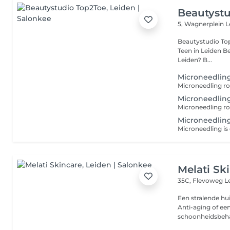
Beautyst
5, Wagnerplein
L
Beautystudio Top 2 Toe Specialist in Uiterlijke v
Teen in Leiden Ben je op zoek naar professionele huidverbetering in
Leiden? B...
Microneedli
Microneedli
Microneedling
Melati Sk
35C, Flevoweg
L
Een stralende h
Anti-aging of ee
schoonheidsbeha