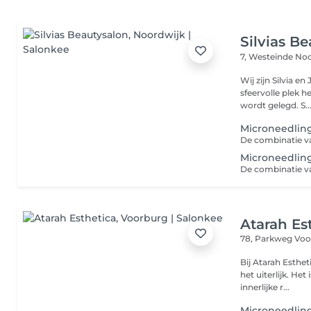
Silvias B
7, Westeinde
Noo
Wij zijn Silvia 
sfeervolle plek 
wordt gelegd. S.
Microneedlin
Microneedling
Atarah Es
78, Parkweg
Voo
Bij Atarah Esthet
het uiterlijk. He
innerlijke r...
Microneedlin