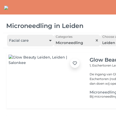
Microneedling
in
Leiden
Categories
Choose a
Facial care
Microneedling
Leiden
Glow Bea
1, Eschertoren
Le
De ingang van G
Eschertoren (rode
dan doen wij ope.
Microneedlin