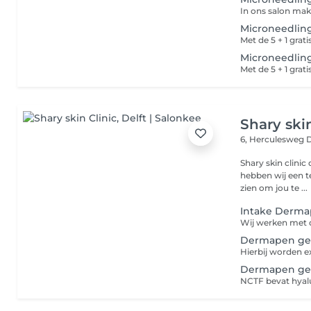
Microneedlin
Microneedling
Shary skin
6, Herculesweg
D
Shary skin clinic 
hebben wij een t
zien om jou te ...
Intake Derm
Dermapen gel
Dermapen gela