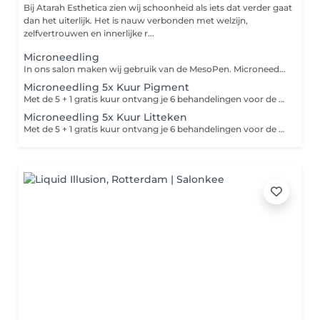
Bij Atarah Esthetica zien wij schoonheid als iets dat verder gaat
dan het uiterlijk. Het is nauw verbonden met welzijn,
zelfvertrouwen en innerlijke r...
Microneedling
In ons salon maken wij gebruik van de MesoPen. Microneedling wordt ook wel Collageen Inductie Therapy genoemd. Hierbij worden kleine minuscule gaatjes in de huid gemaakt met de Mesopen, om zo collageen en elastin aanmaak te bevorderen. Tijdens de behandeling wordt er een speciaal serum gebruikt, die geschikt is voor microneedling. Het serum wordt als tussenstof gebruikt, zodat het soepel beweegt en het serum wordt direct in de huid opgenomen. Na acne kunnen er vervelende littekens achterblijven op de huid. Vooral na acne op het gezicht kunnen littekens en vlekjes achterblijven. Deze littekens en vlekjes kunnen effectief behandeld worden met microneedling behandelingen. Dit helpt goed tegen; Littekens vermindering Pigmentvlekken vermindering Lichte acne vermindering Rimpels/huidveroudering vermindering Grove poriën vermindering Verslapte huid strakker maken
Microneedling 5x Kuur Pigment
Met de 5 + 1 gratis kuur ontvang je 6 behandelingen voor de prijs van 5! Dit betekent dat je voor de prijs van 5 behandelingen een volledige kuur van 6 sessies kunt volgen. De behandelingen worden om de 4 á 6 weken gepland, zodat je optimaal resultaat kunt behalen. Dit is een ideale manier om je huid langdurig te verzorgen en te verbeteren, terwijl je profiteert van een korting op de totale prijs. Incl. Thuisproducten
Microneedling 5x Kuur Litteken
Met de 5 + 1 gratis kuur ontvang je 6 behandelingen voor de prijs van 5! Dit betekent dat je voor de prijs van 5 behandelingen een volledige kuur van 6 sessies kunt volgen. De behandelingen worden om de 4 á 6 weken gepland, zodat je optimaal resultaat kunt behalen. Dit is een ideale manier om je huid langdurig te verzorgen en te verbeteren, terwijl je profiteert van een korting op de totale prijs. Incl. Thuisproducten