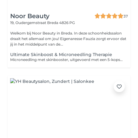
Noor Beauty
37
19, Oudergemstraat
Breda 4826 PG
Welkom bij Noor Beauty in Breda. In deze schoonheidssalon
draait het allemaal om jou! Eigenaresse Fauzia zorgt ervoor dat
jij in het middelpunt van de...
Ultimate Skinboost & Microneedling Therapie
Microneedling met skinbooster, uitgevoerd met een 5-kops naald van 1,5 mm, is een geavanceerde huidverjongingsbehandeling die de natuurlijke regeneratie van de huid stimuleert. Tijdens de behandeling worden microkanaaltjes in de huid gecreëerd, waardoor een voedende en herstellende serum wordt toegediend. Deze krachtige mix hydrateert diep, verbetert de huidstructuur en zorgt voor een stralende, frisse uitstraling. De combinatie van microneedling en skinboosters werkt effectief tegen pigmentvlekken, fijne lijntjes en rimpels. Het zorgt voor een stevigere, gladdere huid met een egale teint en herstelt de huid van binnenuit voor langdurige resultaten. Perfect voor wie op zoek is naar een jeugdige, gezonde uitstraling!