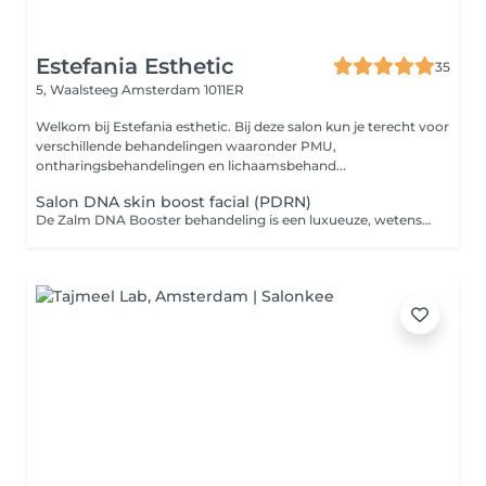
Estefania Esthetic
35
5, Waalsteeg
Amsterdam 1011ER
Welkom bij Estefania esthetic. Bij deze salon kun je terecht voor
verschillende behandelingen waaronder PMU,
ontharingsbehandelingen en lichaamsbehand...
Salon DNA skin boost facial (PDRN)
De Zalm DNA Booster behandeling is een luxueuze, wetenschappelijk onderbouwde huidverjongingsbehandeling die de huid van binnenuit herstelt en versterkt. Perfect voor wie op zoek is naar gladheid, stevigheid en een jeugdige uitstraling zonder invasieve ingrepen. The salmon DNA treatment is an injectable skin therapy based on polynucleotides derived from salmon DNA. These biocompatible substances are very similar to human DNA and have a powerful regenerative effect. The treatment does not focus on plumping up volume, but on improving skin quality from the inside out.