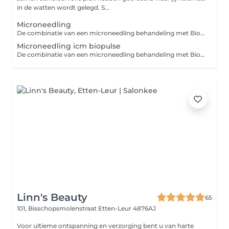
in de watten wordt gelegd. S...
Microneedling
De combinatie van een microneedling behandeling met Biopulse biedt krachtige voordelen voor je huid: 1. Verbeterde collageenproductie: Microneedling stimuleert de aanmaak van collageen, terwijl Biopulse de huid beter doorbloedt en de cellen diepere herstelprocessen activeert. 2. Diepe hydratatie: Biopulse zorgt ervoor dat actieve werkstoffen, zoals serums, beter in de huid kunnen doordringen, waardoor de huid intensief gehydrateerd wordt. 3. Sneller herstel: De Biopulse behandeling versnelt het herstelproces van de huid na microneedling, waardoor de resultaten sneller zichtbaar zijn. 4. Verbeterde huidtextuur en teint: Deze combinatie vermindert fijne lijntjes, vergroot de stevigheid van de huid en zorgt voor een stralende, egalere teint. Door microneedling te combineren met Biopulse haal je het maximale uit je behandeling voor een gezondere, stralende huid!
Microneedling icm biopulse
De combinatie van een microneedling behandeling met Biopulse biedt krachtige voordelen voor je huid: 1. Verbeterde collageenproductie: Microneedling stimuleert de aanmaak van collageen, terwijl Biopulse de huid beter doorbloedt en de cellen diepere herstelprocessen activeert. 2. Diepe hydratatie: Biopulse zorgt ervoor dat actieve werkstoffen, zoals serums, beter in de huid kunnen doordringen, waardoor de huid intensief gehydrateerd wordt. 3. Sneller herstel: De Biopulse behandeling versnelt het herstelproces van de huid na microneedling, waardoor de resultaten sneller zichtbaar zijn. 4. Verbeterde huidtextuur en teint: Deze combinatie vermindert fijne lijntjes, vergroot de stevigheid van de huid en zorgt voor een stralende, egalere teint. Door microneedling te combineren met Biopulse haal je het maximale uit je behandeling voor een gezondere, stralende huid!
Linn's Beauty
65
101, Bisschopsmolenstraat
Etten-Leur 4876AJ
Voor ultieme ontspanning en verzorging bent u van harte