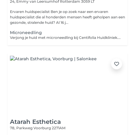
24, Emmy van Leersumhof
Rotterdam 3059 LT
Ervaren huidspecialist Ben je op zoek naar een ervaren
huidspecialist die al honderden mensen heeft geholpen aan een
gezonde, stralende huid? Al 16 j...
Microneedling
Verjong je huid met microneedling bij Centifolia Huidkliniek. Verminder rimpels, littekens en poriën en ervaar een egalere huid, met een minimale hersteltijd. Heb jij last van een doffe teint, fijne lijntjes, littekens of een onregelmatige huidstructuur? Dan kan microneedling een oplossing zijn. Microneedling is een effectieve huidverbeterende behandeling waarbij met een gecontroleerd apparaat op hoge snelheid met minuscule naaldjes kleine kanaaltjes in de huid worden gemaakt. Hierdoor treedt celvernieuwing op en wordt de huid gestimuleerd om collageen en elastine aan te maken. Het resultaat: een stevigere, gladdere en egalere huid. Onze microneedling behandeling begint altijd met een grondige huidanalyse door onze ervaren specialist. Zo bepalen we precies wat jouw huid nodig heeft. Tijdens de behandeling wordt de huid eerst gereinigd, oneffenheden worden verwijderd, de huid wordt gedesinfecteerd. Daarna maken we gecontroleerde microperforaties in de huid. We verdelen de huid in zones en passen de naalddiepte per gebied aan. Dit gebeurt met horizontale, verticale en diagonale bewegingen, waardoor de huid overal gelijkmatig behandeld wordt. Vaak voelt dit als een licht prikkelend of schurend gevoel, maar verdoving is meestal niet nodig. Het serum en de tussenstof wordt na het microneedling ingemasseerd om de doorbloeding nog beter te stimuleren. Als laatste ga je onder ledlamp.
Atarah Esthetica
78, Parkweg
Voorburg 2271AM