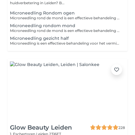
huidverbetering in Leiden? B...
Microneedling Rondom ogen
Microneedling rond de mond is een effectieve behandeling voor het verminderen van rimpels en het verstevigen van de huid, doordat de huid gestimuleerd wordt om meer collageen en elastine aan te maken Wat doet de eye-treatment microneedling? Bevordert de afvoer van overtollig lymfevocht Zorgt voor een betere doorbloeding Verbetert de spanning en permeabiliteit van vaatwand Bevordert afbraak van vetcellen Remt de pigmentaanmaak af Maakt de huid onder de ogen lichter
Microneedling rondom mond
Microneedling rond de mond is een effectieve behandeling voor het verminderen van rimpels en het verstevigen van de huid, doordat de huid gestimuleerd wordt om meer collageen en elastine aan te maken Wat doet de eye-treatment microneedling? Bevordert de afvoer van overtollig lymfevocht Zorgt voor een betere doorbloeding Verbetert de spanning en permeabiliteit van vaatwand Bevordert afbraak van vetcellen Remt de pigmentaanmaak af Maakt de huid onder de ogen lichter
Microneedling gezicht half
Microneedling is een effectieve behandeling voor het verminderen van rimpels en het verstevigen van de huid, doordat de huid gestimuleerd wordt om meer collageen en elastine aan te maken Het verminderd fijne lijntjes en grove porien Het verminderd pigmentvlekken en hyperpigmentatie door zonschade Het verbeterd de doorbloeding Het zorgt voor betere opname van werkzame stoffen en ingredienten uit uw producten Het verminderd rimpels en fijne lijntjes Voor het beste resultaat is een kuur van 3 of 6 behandelingen aan te raden in combinatie met producten voor thuis gebruik bij een kuur van 3 krijgt u 50% korting op een product pakket t.w.v. 155,- van Decaar voor thuisgebruik bij een kuur van van 6 krijgt u dit pakket GRATIS
Glow Beauty Leiden
228
1, Eschertoren
Leiden 2316ET