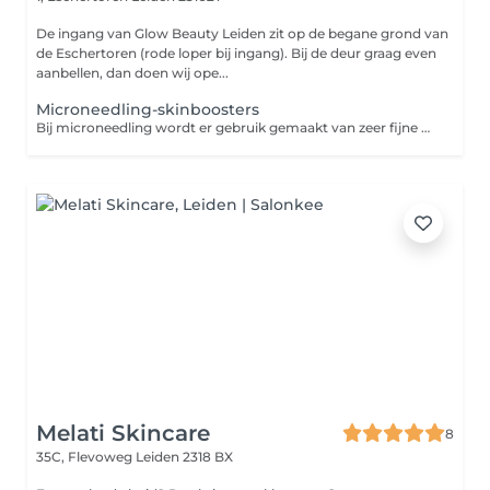
De ingang van Glow Beauty Leiden zit op de begane grond van
de Eschertoren (rode loper bij ingang). Bij de deur graag even
aanbellen, dan doen wij ope...
Microneedling-skinboosters
Bij microneedling wordt er gebruik gemaakt van zeer fijne naaldjes die op hoog tempo vibreren in de huid. Zo maken de naaldjes kleine verticale geultjes in de huid waardoor de aanmaak van collageen en elastine wordt gestimuleerd. Dit levert een egalere en stevigere huid op. Ook worden acnelittekens en fijne lijntjes minder zichtbaar. Wij bieden verschillende boosts voor de huid. Geadviseerd wordt om de behandelingen in kuurverband te doen. Ongeveer 2-4x waarbij er steeds een pauze is van 4 weken. In kuurverband kan er een pakketprijs worden afgenomen. Informeer naar de mogelijkheden. Op basis van de huidconditie bekijken we welke ingredienten gebruikt gaan worden. Vit C-boost De vitamine C boost, oftewel de Glow facial is een zeer populaire behandeling omwille van zijn hoge dosering aan vitamine C. De behandeling bij uitstek om de huid te versterken tegen schadelijke invloeden van de zon Deze behandeling zijn twee effectieve methodes gecombineerd in 1 behandeling; microneedling en een hoog gedoseerde vitamine C peeling. Door deze combinatie is de intensiteit hoger. Er wordt een vitamine C peeling aangebracht die dankzij de microneedling nog beter wordt opgenomen door de huid. Beide technieken hebben als doel het vernieuwen van de huid voor een egale huid en het verminderen van fijne lijntjes, zonschade, grove poriën en rimpels. Direct na de behandeling vertoont de huid een zeer mooie Glow. Hyaluronboost Is de huid vermoeid, futloos en vertoont deze fijne lijntjes en droogte? Dan is de hyaluronboost zeer geschikt! De microneedling wordt gecombineerd met een ultrageconcentreerd serum met hyaluronzuur, een mooie werkzame stof die bewezen een boost geeft aan de stevigheid van de huid ( collageenaanmaak ), een mooie glans geeft en de hydratatie bevordert.
Melati Skincare
8
35C, Flevoweg
Leiden 2318 BX