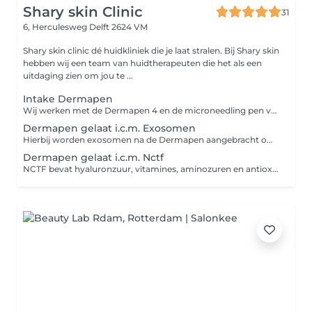
Shary skin Clinic
31
6, Herculesweg
Delft 2624 VM
Shary skin clinic dé huidkliniek die je laat stralen. Bij Shary skin
hebben wij een team van huidtherapeuten die het als een
uitdaging zien om jou te ...
Intake Dermapen
Wij werken met de Dermapen 4 en de microneedling pen van Meditopics. Dit kunt u ook los inboeken.
Dermapen gelaat i.c.m. Exosomen
Hierbij worden exosomen na de Dermapen aangebracht om het huidherstel te ondersteunen en de huidvernieuwing te stimuleren. Exosomen bevatten groeifactoren en signaalstoffen die de huid helpen bij herstel, collageenaanmaak en verbetering van de huidstructuur. Ideaal voor een doffere huid, fijne lijntjes, littekens en een egalere, stralende teint.
Dermapen gelaat i.c.m. Nctf
NCTF bevat hyaluronzuur, vitamines, aminozuren en antioxidanten die de huid intens hydrateren, de huidkwaliteit verbeteren en fijne lijntjes en een doffe teint helpen verminderen.