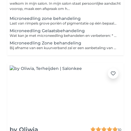
welkom in mijn salon. In mijn salon staat persoonlijke aandacht
voorop, maak een afspraak om h...
Microneedling zone behandeling
Last van rimpels grove poriën of pigmentatie op één bepaalde zone van het gezicht? Pak ze aan door middel van een microneedling zone behandeling.
Microneedling Gelaatsbehandeling
Wat kan je met microneedling behandelen en verbeteren: * grove poriën * fijne lijntjes en rimpels * littekens (zowel in het gelaat als op het lichaam) * hyperpigmentatie * verslapte huid * zwangerschapsstriemen * sinaasappelhuid Is de microneedling behandeling pijnlijk? Nee, het is niet pijnlijk, maar kan wel gevoelig zijn. Hoe de behandeling wordt ervaren, is verschillend per klant en de locatie van het te behandelen gebied. Direct na de behandeling kan de huid wat roze aanzien, daarnaast kan de huid wat droog, prikkelend en warm aanvoelen. Je kunt het gevoel vergelijken met een zonverbranding. Het huidgevoel trekt meestal binnen 24 tot 48 uur weg, de roze verkleuring trekt over het algemeen vrij snel weg. Lippen en ogen ook behandelen met nanoneedling ( zonder naaldjes) dit kan tegen een meerprijs van €19,95
Microneedling Zone behandeling
Bij afname van een kuurverband zal er een aanbetaling van 25% vooraf aan de behandeling worden gevraagd. U heeft keuze uit 10% korting op één 3- 4 -5 of 6 afspraken kuurverband bij een volledige betaling. Of een Gratis verzorgend Oil elixer serum voor thuis gebruik. Er is ook de mogelijkheid voor betaling in 2 termijnen.
by Oliwia
10