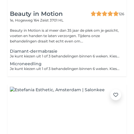
Beauty in Motion
126
1e, Hogeweg 164
Zeist 3701 HL
Beauty in Motion is al meer dan 35 jaar de plek om je gezicht,
voeten en handen te laten verzorgen. Tijdens onze
behandelingen draait het echt even om...
Diamant-dermabrasie
Je kunt kiezen uit 1 of 3 behandelingen binnen 6 weken. Kies je voor de kuur van 3 behandelingen? Je boekt dan via Treatwell de eerste behandeling. De vervolgafspraken maak je in de salon. Door middel van de diamanten slijpkoppen wordt het bovenste laagje van je huid 'afgeschaafd', waardoor het celvernieuwingsproces wordt bevorderd. Deze peelingbehandeling is geschikt bij grove poriën, rimpels, pigmentvlekken en acne-littekens, ook wanneer deze er al langer zitten.
Microneedling
Je kunt kiezen uit 1 of 3 behandelingen binnen 6 weken. Kies je voor de kuur van 3 behandelingen? Inclusief ontsmetting en medisch serum. Let op: de aangegeven prijs is de prijs per zone. Bij microneedling worden er piepkleine kanaaltjes in de huid gemaakt door middel van naaldjes. Het zelfgenezend vermogen van de huid wordt aangewakkerd, waardoor er celvernieuwing plaatsvindt. Fijne lijntjes en rimpels vervagen hierdoor. Deze zones kunnen zeer goed worden behandeld: - Zone rondom de mond - Neus-lippenplooi - Fijne lijntjes bij het wanggebied