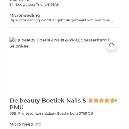
31, Nieuwsteeg
Tricht 4196AK
Microneedling
Bij microneedling wordt er gebruik gemaakt van zeer fijne naaldjes die op hoog tempo vibreren in de huid. Zo maken de naaldjes kleine verticale geultjes in de huid waardoor de aanmaak van collageen en elastine wordt gestimuleerd. Dit levert een egalere en stevigere huid op. Ook worden acnelittekens en fijne lijntjes minder zichtbaar. Bij microneedling met een dermaroller wordt er gebruik gemaakt van een roller uitgerust met hele fijne naaldjes. Hiermee wordt de huid als het ware 'beschadigd'. Dit stimuleert de huidvernieuwing, waardoor deze soepeler, egaler en stralender wordt. Het voordeel van een dermapen ten opzichte van een Dermaroller is dat je minder hersteltijd nodig hebt en dat de behandeling prettiger is om te ondergaan.
De beauty Boetiek Nails &
54
PMU
89B, Professor Lorentzlaan
Soesterberg 3769 GB
Micro Needling