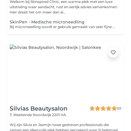
Welkom bij Skinspired Clinic, een warme plek met een luxe
uitstraling waar aandacht, rust en eerlijk advies samenkomen.
Hier draait het om meer dan al...
SkinPen - Medische microneedling
Bij microneedling wordt er gebruik gemaakt van zeer fijne naaldjes die op hoog tempo vibreren in de huid. Zo maken de naaldjes kleine verticale geultjes in de huid waardoor de aanmaak van collageen en elastine wordt gestimuleerd. Dit levert een egalere en stevigere huid op. Ook worden acnelittekens en fijne lijntjes minder zichtbaar. Bij microneedling met een dermaroller wordt er gebruik gemaakt van een roller uitgerust met hele fijne naaldjes. Hiermee wordt de huid als het ware 'beschadigd'. Dit stimuleert de huidvernieuwing, waardoor deze soepeler, egaler en stralender wordt. Het voordeel van een dermapen ten opzichte van een Dermaroller is dat je minder hersteltijd nodig hebt en dat de behandeling prettiger is om te ondergaan.
Silvias Beautysalon
117
7, Westeinde
Noordwijk 2201 HA
Wij zijn Silvia en Jasmijn twee gedreven professionals die
samen een sfeervolle plek hebben gecreëerd waar jij helemaal