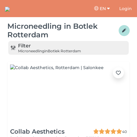
EN
Login
Microneedling
in
Botlek
Rotterdam
Filter
Microneedling
in
Botlek Rotterdam
Collab Aesthetics
40