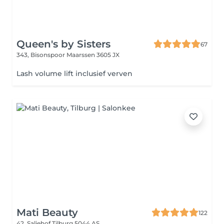
Queen's by Sisters
67
343, Bisonspoor
Maarssen 3605 JX
Lash volume lift inclusief verven
Mati Beauty
122
42, Saliehof
Tilburg 5044 AS