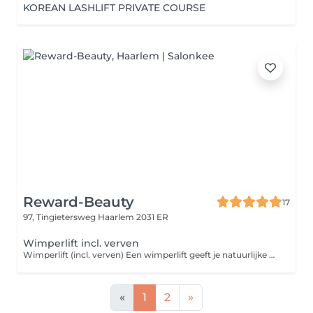
KOREAN LASHLIFT PRIVATE COURSE
Reward-Beauty
17
97, Tingietersweg
Haarlem 2031 ER
Wimperlift incl. verven
Wimperlift (incl. verven) Een wimperlift geeft je natuurlijke wimpers een mooie lift vanaf de wortel, waardoor ze optisch langer lijken en je ogen direct meer open en fris ogen zonder extensions. Het resultaat blijft gemiddeld 68 weken zichtbaar. Omdat natuurlijke wimpers vaak lichtere puntjes hebben door zon, skincare of make-up, adviseren wij altijd om ze te verven. Zo wordt de lift veel beter zichtbaar en ontstaat een intensere oogopslag. Daarom is bij Reward-Beauty de wimperlift standaard inclusief verven. Perfect voor vakantie, een dag op het strand met een cocktail in de hand, of gewoon voor het Nederlandse fietsweer altijd mooie wimpers, zonder mascara. Natuurlijk resultaat. Minimale moeite. Maximale uitstraling.
«
1
2
»