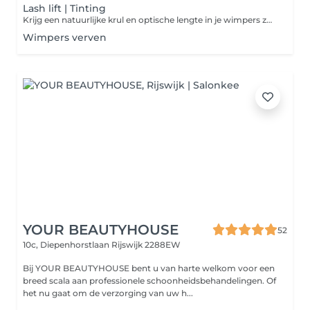
Lash lift | Tinting
Krijg een natuurlijke krul en optische lengte in je wimpers zonder extensions. De wimpers worden gelift, verzorgd en geverfd voor perfect gekrulde en donkere wimpers die wekenlang mooi blijven.
Wimpers verven
YOUR BEAUTYHOUSE
52
10c, Diepenhorstlaan
Rijswijk 2288EW
Bij YOUR BEAUTYHOUSE bent u van harte welkom voor een
breed scala aan professionele schoonheidsbehandelingen. Of
het nu gaat om de verzorging van uw h...