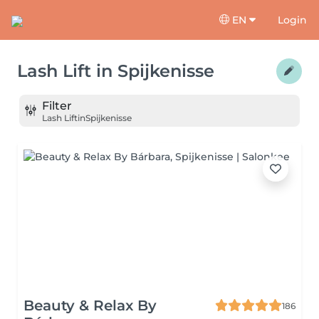
EN
Login
Lash Lift
in
Spijkenisse
Filter
Lash Lift
in
Spijkenisse
Beauty & Relax By
186