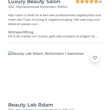
Luxury Beauty Salon
26
125C, Mijnherenstraat
Rotterdam 3081GJ
Mijn naam is Shefi en ik ben een professionele nagelstyliste met
meer dan 7 jaar ervaring in nagelverzorging. Met veel oog voor
detail en passie voor ...
Wimperlifting
Dit is de manier om mooie, gekrulde wimpers te krijgen! Je hebt geen wimperkruller meer nodig, want dankzij deze behandeling blijven je wimpers 5 à 7 weken mooi gekruld.
Beauty Lab Rdam
133c, Nieuwe binnenweg
Rotterdam 3014 GJ