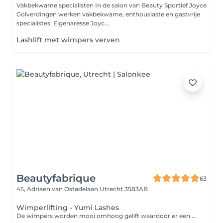
Vakbekwame specialisten In de salon van Beauty Sportief Joyce
Golverdingen werken vakbekwame, enthousiaste en gastvrije
specialistes. Eigenaresse Joyc...
Lashlift met wimpers verven
Beautyfabrique
63
45, Adriaen van Ostadelaan
Utrecht 3583AB
Wimperlifting - Yumi Lashes
De wimpers worden mooi omhoog gelift waardoor er een open blik ontstaat, waardoor de wimpers langer en voller lijken. Altijd al met een mooie open blik wakker worden, zonder mascara te gebruiken.