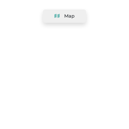
Map
Company
Support
Team
&
Careers
Information for salons
Legal
Exercise withdrawal right
Terms and conditions