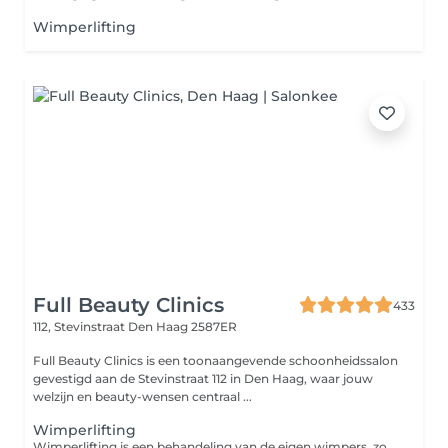
Wimperlifting
Full Beauty Clinics
433
112, Stevinstraat
Den Haag 2587ER
Full Beauty Clinics is een toonaangevende schoonheidssalon
gevestigd aan de Stevinstraat 112 in Den Haag, waar jouw
welzijn en beauty-wensen centraal ...
Wimperlifting
Wimperlifting is een behandeling van de eigen wimpers, zonder valse wimpers aan te brengen. De wimpers worden gelift door siliconen pads. Met de LVL-techniek worden de wimpers verlengd, om een sprekende blik te krijgen. Hierbij worden mascara en een wimperkrultang overbodig. LVL Lashes is toepasbaar op alle wimpersoorten, zowel korte als lange wimpers. De voordelen van wimperlifting: Voelt licht en natuurlijk Ogen lijken groter Geeft een natuurlijke uitstraling Niet schadelijk voor de natuurlijke wimpers Bestendig tegen water, douchen, zweten, tranen, zwemmen en slapen