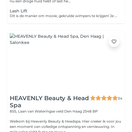
nu een droge huid hebt of last he...
Lash Lift
Dit is de manier om mooie, gekrulde wimpers te krijgen! Je hebt geen wimperkruller meer nodig, want dankzij deze behandeling blijven je wimpers 5 à 7 weken mooi gekruld.
HEAVENLY Beauty & Head
34
Spa
855, Laan van Wateringse veld
Den Haag 2548 BP
Welkom bij Heavenly Beauty & Headspa. Hier creëer ik voor jou
een moment van volledige ontspanning en vernieuwing. In
mijn salon richt ik me op jouw s...