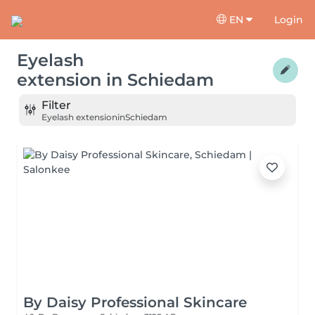
EN
Login
Eyelash
extension
in
Schiedam
Filter
Eyelash extension
in
Schiedam
By Daisy Professional Skincare