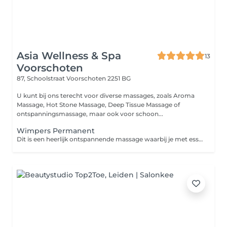
Asia Wellness & Spa
13
Voorschoten
87, Schoolstraat
Voorschoten 2251 BG
U kunt bij ons terecht voor diverse massages, zoals Aroma
Massage, Hot Stone Massage, Deep Tissue Massage of
ontspanningsmassage, maar ook voor schoon...
Wimpers Permanent
Dit is een heerlijk ontspannende massage waarbij je met essentiële oliën wordt gemasseerd. Deze oliën hebben een heilzame werking op lichaam en geest. Het doel van deze massage is om stress en spanning los te laten.