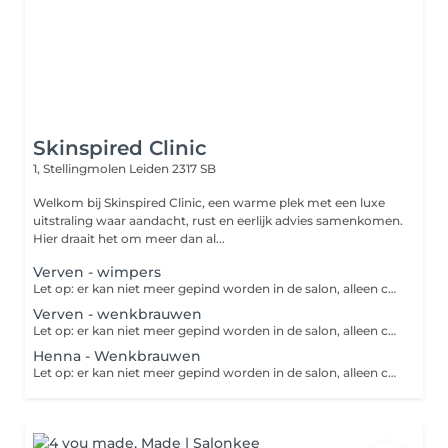
Skinspired Clinic
1, Stellingmolen
Leiden 2317 SB
Welkom bij Skinspired Clinic, een warme plek met een luxe
uitstraling waar aandacht, rust en eerlijk advies samenkomen.
Hier draait het om meer dan al...
Verven - wimpers
Let op: er kan niet meer gepind worden in de salon, alleen contante betaling. Het kleuren van je wimpers is als een snelle upgrade voor je look, met minimale inspanning. Het geeft je meteen die prachtige, expressieve uitstraling, zonder dat je een berg make-up nodig hebt. En als het 's avonds wat gedurfder mag zijn, of voor dat speciale feestje? Dan heb je slechts een vleugje mascara nodig om een verbluffend effect te creëren. Het resultaat blijft 4 à 6 weken zichtbaar, afhankelijk van de groeicyclus van je wimpers. Voorzorgsmaatregelen: - Geen oogmake-up - Geen contactlenzen Nazorg: - Gedurende de eerste 24 uur niet wassen, zwemmen, naar de hammam/sauna - Ook gedurende de eerste 24 uur geen mascara en (vloeibare) eyeliner
Verven - wenkbrauwen
Let op: er kan niet meer gepind worden in de salon, alleen contante betaling. Het kleuren van je wenkbrauwen is als een snelle upgrade voor je look, met minimale inspanning. Het geeft je meteen die prachtige, expressieve uitstraling, zonder dat je een berg make-up nodig hebt. En als het 's avonds wat gedurfder mag zijn, of voor dat speciale feestje? Dan heb je slechts een beetje wenkbrauwpoeder nodig om een verbluffend effect te creëren. Het resultaat blijft 4 à 6 weken zichtbaar, afhankelijk van de groeicyclus van je wenkbrauwen. Nazorg: - Gedurende de eerste 24 uur niet wassen, zwemmen, naar de hammam/sauna - Ook gedurende de eerste 24 uur geen wenkbrauw make-up
Henna - Wenkbrauwen
Let op: er kan niet meer gepind worden in de salon, alleen contante betaling. Het kleuren van je wenkbrauwen met henna is als een snelle upgrade voor je look, met minimale inspanning. Het geeft je meteen die prachtige, expressieve uitstraling, zonder dat je een berg make-up nodig hebt. De henna zorgt niet alleen voor een mooie kleuring van de wenkbrauwharen, maar kleurt ook de huid eronder, wat voor een volle, gedefinieerde uitstraling zorgt die je gezicht perfect omlijst. Het resultaat blijft 4 à 6 weken zichtbaar op de wenkbrauwharen, afhankelijk van de groeicyclus van je wenkbrauwen. En de kleur op de huid blijft 1 à 3 weken zichtbaar, afhankelijk van je huidtype en verzorging. Nazorg: - Gedurende de eerste 24 uur niet wassen, zwemmen, naar de hammam/sauna - Ook gedurende de eerste 24 uur geen wenkbrauw make-up