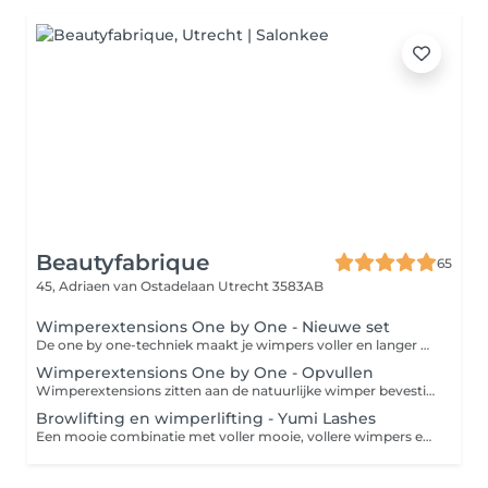
Beautyfabrique
65
45, Adriaen van Ostadelaan
Utrecht 3583AB
Wimperextensions One by One - Nieuwe set
De one by one-techniek maakt je wimpers voller en langer en zorgt voor een natuurlijk effect. Op iedere wimper wordt één nepwimper aangebracht.
Wimperextensions One by One - Opvullen
Wimperextensions zitten aan de natuurlijke wimper bevestigd. Helaas vallen de natuurlijke wimpers uit waarbij de wimperextensions ook verdwijnen. Het is dan ook aan te raden om iedere 2 tot 3 weken de wimpers op te vullen om het gewenste volumineus effect te behouden. Zo blijven je prachtige blikkenvangers intact!
Browlifting en wimperlifting - Yumi Lashes
Een mooie combinatie met voller mooie, vollere wimpers en wenkbrauwen die in een mooie natuurlijke vorm worden geshapt.