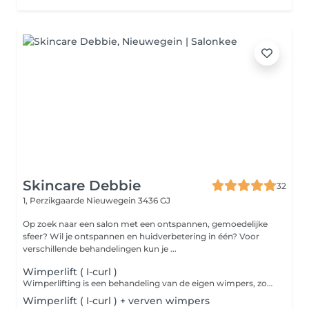
Skincare Debbie
32
1, Perzikgaarde
Nieuwegein 3436 GJ
Op zoek naar een salon met een ontspannen, gemoedelijke
sfeer? Wil je ontspannen en huidverbetering in één? Voor
verschillende behandelingen kun je ...
Wimperlift ( I-curl )
Wimperlifting is een behandeling van de eigen wimpers, zonder valse wimpers aan te brengen. Het is een snelle en effectieve manier om de wimpers te krullen. <div>Graag met gereinigde ogen naar de afspraak komen.</div>
Wimperlift ( I-curl ) + verven wimpers