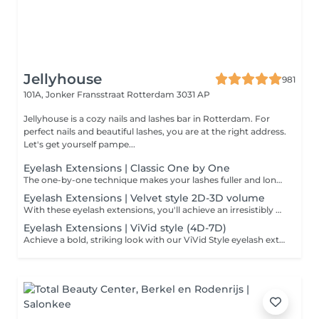
Jellyhouse
981
101A, Jonker Fransstraat
Rotterdam 3031 AP
Jellyhouse is a cozy nails and lashes bar in Rotterdam. For
perfect nails and beautiful lashes, you are at the right address.
Let's get yourself pampe...
Eyelash Extensions | Classic One by One
The one-by-one technique makes your lashes fuller and longer, creating a natural effect. One individual lash extension is applied to each natural lash.
Eyelash Extensions | Velvet style 2D-3D volume
With these eyelash extensions, you'll achieve an irresistibly striking look. Two or three lash extensions are applied to each natural lash, making your lashes appear fuller and longer.
Eyelash Extensions | ViVid style (4D-7D)
Achieve a bold, striking look with our ViVid Style eyelash extensions. Multiple lash extensions (4D-7D) are applied to each natural lash, creating a fuller, longer, and more voluminous effect.