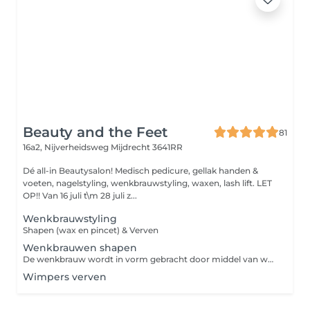
Beauty and the Feet
81
16a2, Nijverheidsweg
Mijdrecht 3641RR
Dé all-in Beautysalon! Medisch pedicure, gellak handen &
voeten, nagelstyling, wenkbrauwstyling, waxen, lash lift. LET
OP!! Van 16 juli t\m 28 juli z...
Wenkbrauwstyling
Shapen (wax en pincet) & Verven
Wenkbrauwen shapen
De wenkbrauw wordt in vorm gebracht door middel van wax en epileren. Voor de strakke wenkbrauwen zonder verf!
Wimpers verven