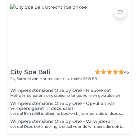
City Spa Bali
46
24, Samuel van Houtenstraat -
Utrecht 3515 EB
Wimperextensions One by One - Nieuwe set
Met wimperextensions creëer je lange, volle en gekrulde wimpers zonder gebruik van mascara. Wimperextensions kunnen worden gezet op alle soorten wimpers, zelfs op zeer korte of rechte wimpers. Middels de One-by-One techniek wordt op elke afzonderlijke wimper zorgvuldig een enkele wimperextension geplaatst. Deze techniek geeft een intens maar natuurlijke ogend resultaat.
Wimperextensions One by One - Opvullen van
wimpers gezet in deze salon
Let op! Een refill is alleen te boeken bij wimpers die in deze salon zijn gezet.
Wimperextensions One by One - Verwijderen
Let op! Deze behandeling is enkel voor de wimpers die ook in deze salon gezet zijn.