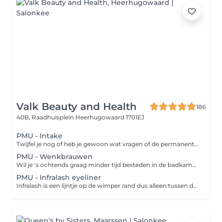
Valk Beauty and Health
186
40B, Raadhuisplein
Heerhugowaard 1701EJ
PMU - Intake
Twijfel je nog of heb je gewoon wat vragen of de permanente make up behandelingen Boek dan een intake!
PMU - Wenkbrauwen
Wil je 's ochtends graag minder tijd besteden in de badkamer? Permanente make-up helpt hierbij! Zo hoef je bij permanente make-up geen make-up meer aan te brengen maar wordt deze definitief aangebracht door de specialist. Zo heb je tot wel 2 jaar een natuurlijke look zonder vroeg uit je bed te moeten 's ochtends! De hairstroke-techniek is speciaal ontwikkeld voor de wenkbrauwen. Met een naald worden er flinterdunne haartjes op de huid getekend. Dit geeft een heel natuurlijk resultaat. Je krijgt hiermee langere, vollere of bredere wenkbrauwen, maar ook als je door ziekte of van nature bijna of helemaal geen wenkbrauwhaartjes hebt, kan er door middel van deze methode compleet nieuwe wenkbrauwen worden gecreëerd. Bij de schaduwtechniek wordt de gehele wenkbrauwvorm ingekleurd. Je wenkbrauwen zullen zo een stuk voller lijken. Een nieuwe behandeling bestaat uit 3 behandelingen, niet alleen om zo het mooiste (kleur) resultaat te verkrijgen, maar ook langer plezier te hebben van uw permanente make-up. Het laagje over laagje aanbrengen kost iets meer tijd (3 behandelingen) maar geeft een verfijnder resultaat! Tussen elke behandeling zit een periode van 4-6 weken. Na het voltooien van de behandeling is het raadzaam een nabehandeling te ondergaan na 1 1 1/2 jaar. *** De eerste 3 behandelingen moeten binnen 6 maanden gebeuren anders komen deze te vervallen en betaal je het tarief van nabehandeling
PMU - Infralash eyeliner
Infralash is een lijntje op de wimper rand dus alleen tussen de wimperhaartjes Een nieuwe behandeling bestaat uit 3 behandelingen, niet alleen om zo het mooiste (kleur) resultaat te verkrijgen, maar ook langer plezier te hebben van uw permanente make-up. Het laagje over laagje aanbrengen kost iets meer tijd (3 behandelingen) maar geeft een verfijnder resultaat! Tussen elke behandeling zit een periode van 4-6 weken. Na het voltooien van de behandeling is het raadzaam een nabehandeling te ondergaan na 1 1 1/2 jaar. ***De eerste 3 behandelingen moeten binnen 6 maanden gebeuren anders komen deze te vervallen en betaal je het tarief van nabehandeling