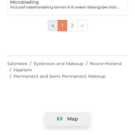
Microblading
Inclusief nabehandeling binnen 6-8 weken Belangrijke instructies vóór uw PMU-behandeling: Om de beste resultaten te bereiken, vragen wij u vriendelijk om het volgende niet te doen 2448 uur vóór de behandeling: Geen alcohol of cafeïne gebruiken Geen aspirine of bloedverdunnende medicatie innemen (tenzij voorgeschreven door uw arts) Geen zonnebank of intensief zonnen Geen gezichtsbehandeling, peeling of botox vóór de afspraak Niet epileren of harsen op het te behandelen gebied Kom alstublieft met schone huid, zonder make-up naar uw afspraak.
«
1
2
»
Salonkee
Eyebrows and Makeup
Noord-Holland
Haarlem
Permanent and Semi Permanent Makeup
Map