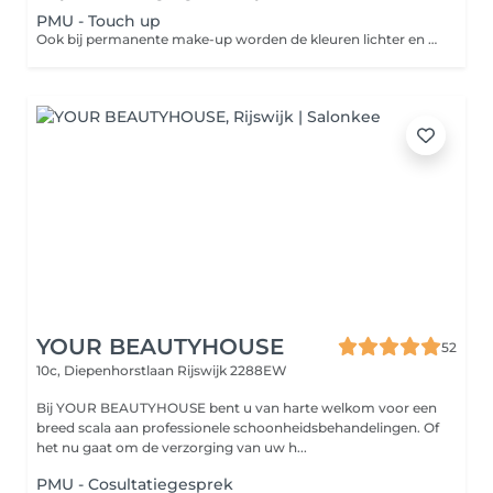
PMU - Touch up
Ook bij permanente make-up worden de kleuren lichter en moeten ongeveer ieder 1,5 tot 2 jaar worden bijgewerkt. Om te voorkomen dat je zelf weer de make-up erbij pakt kun je eens in de zoveel tijd een opfrisbeurt doen. Zo voel jij jezelf weer helemaal top!
YOUR BEAUTYHOUSE
52
10c, Diepenhorstlaan
Rijswijk 2288EW
Bij YOUR BEAUTYHOUSE bent u van harte welkom voor een
breed scala aan professionele schoonheidsbehandelingen. Of
het nu gaat om de verzorging van uw h...
PMU - Cosultatiegesprek