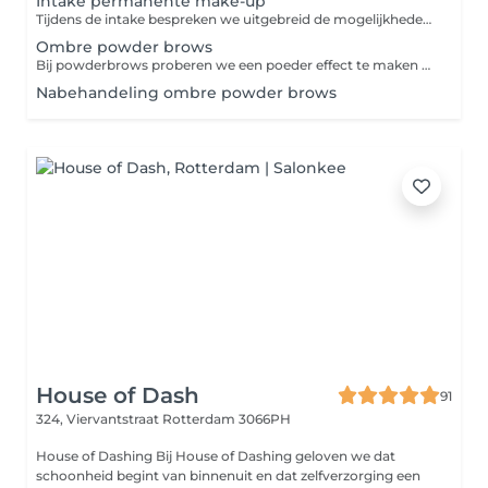
Intake permanente make-up
Tijdens de intake bespreken we uitgebreid de mogelijkheden van permanente make-up, kunt u al uw vragen stellen en laten wij zien wat het beste bij u past.
Ombre powder brows
Bij powderbrows proberen we een poeder effect te maken bij de wenkbrauwen. De voorkant van de wenkbrauwen maken we lichter, zodat we een heel natuurlijk resultaat geven aan de wenkbrauwen. Het lijkt het net alsof de wenkbrauw met een potlood of poeder licht zijn ingekleurd. De prijs is incl. na behandeling binnen 2 maanden.
Nabehandeling ombre powder brows
House of Dash
91
324, Viervantstraat
Rotterdam 3066PH
House of Dashing Bij House of Dashing geloven we dat
schoonheid begint van binnenuit en dat zelfverzorging een