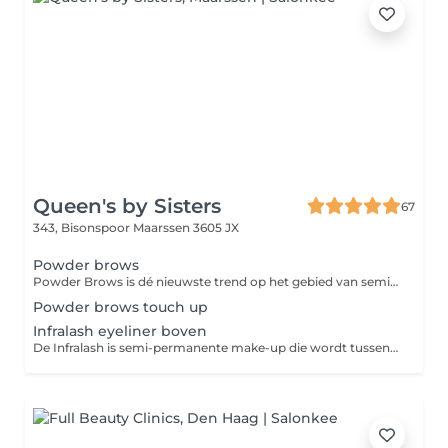
Queen's by Sisters
67
343, Bisonspoor
Maarssen 3605 JX
Powder brows
Powder Brows is dé nieuwste trend op het gebied van semi permanente make-up voor de wenkbrauwen. Bij deze techniek wordt er een poeder effect gecreëerd. De prijs is inclusief na behandeling.
Powder brows touch up
Infralash eyeliner boven
De Infralash is semi-permanente make-up die wordt tussen de wimpers gezet. Het is niet zo heftig als een eyeliner, maar zorgt voor een frisse blik. De Infralash blijft 1,5 -3 jaar zitten. De prijs is inclusief een nabehandeling.