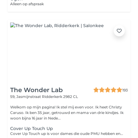
Alleen op afspraak
The Wonder Lab
193
59, Jasmijnstraat
Ridderkerk 2982 CL
Welkom op mijn pagina! Ik stel mij even voor. Ik heet Christy
Caruso. Ik ben 35 jaar, getrouwd en mama van drie kindjes. Ik
woon bijna 16 jaar in Nede...
Cover Up Touch Up
Cover Up Touch up is voor dames die oude PMU hebben en die ergens anders zijn gezet en nu hun wenkbrauwen willen bijwerken. Hier wordt er geen nieuwe vorm getekend, maar puur met de oude vorm gewerkt om die weer mooi strak te maken en weer mooi kleur te geven. De reden dat deze behandeling duurder is, is omdat de wenkbrauwen ergens anders zijn gezet, met ander pigmenten zijn gezet, andere manier van techniek aanpassen etc etc en het neemt soms meer tijd om de kleur weer mooi te krijgen. Vaak wordt er ook extra met een warmte kleur gewerkt om de kleur mooi te verfrissen. Cover Ups zijn altijd op eigen risico.