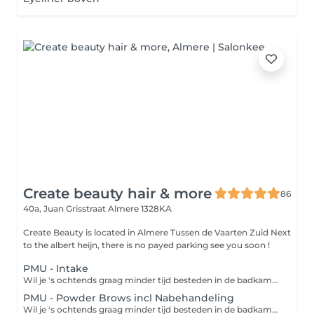
Create beauty hair & more
86
40a, Juan Grisstraat
Almere 1328KA
Create Beauty is located in Almere Tussen de Vaarten Zuid Next
to the albert heijn, there is no payed parking see you soon !
PMU - Intake
Wil je 's ochtends graag minder tijd besteden in de badkamer? Permanente make-up helpt hierbij! Zo hoef je bij permanente make-up geen make-up meer aan te brengen maar wordt deze definitief aangebracht door de specialist. Zo heb je tot wel 2 jaar een natuurlijke look zonder vroeg uit je bed te moeten 's ochtends! Tijdens de intake worden jouw wensen besproken en wordt er een plan van aanpak gemaakt.
PMU - Powder Brows incl Nabehandeling
Wil je 's ochtends graag minder tijd besteden in de badkamer? Permanente make-up helpt hierbij! Zo hoef je bij permanente make-up geen make-up meer aan te brengen maar wordt deze definitief aangebracht door de specialist. Zo heb je tot wel 2 jaar een natuurlijke look zonder vroeg uit je bed te moeten 's ochtends! De Powder Brows techniek pigmenteert op subtiele wijze de wenkbrauwvorm. Je wenkbrauwen lijken een stuk voller, alsof ze door een wenkbrauwpoeder zijn ingekleurd. In tegenstelling tot microblading is het geschikt voor ieder huidtype en krijg je een meer gedefinieerd resultaat.