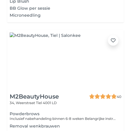
Lip Blush
BB Glow per sessie
Microneedling
M2BeautyHouse
40
34, Weerstraat
Tiel 4001 LD
Powderbrows
Inclusief nabehandeling binnen 6-8 weken Belangrijke instructies vóór uw PMU-behandeling: Om de beste resultaten te bereiken, vragen wij u vriendelijk om het volgende niet te doen 2448 uur vóór de behandeling: Geen alcohol of cafeïne gebruiken Geen aspirine of bloedverdunnende medicatie innemen (tenzij voorgeschreven door uw arts) Geen zonnebank of intensief zonnen Geen gezichtsbehandeling, peeling of botox vóór de afspraak Niet epileren of harsen op het te behandelen gebied Kom alstublieft met schone huid, zonder make-up naar uw afspraak.
Removal wenkbrauwen