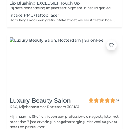
Lip Blushing EXCLUSIEF Touch Up
Bij deze behandeling implanteert pigment in het lip gebied om het uiterlijk van natuurlijke roze lippen te creeeren. Ook verbetert het de vorm van de lippen, geeft definitie en een natuurlijke volheid.
Intake PMU/Tattoo laser
Kom langs voor een gratis intake zodat we eerst testen hoe je huid reageert op de laser. Als je na 48 uur geen reactie hebt van de laser kunnen we een afspraak inplannen voor het verwijderen van je PMU/Tattoo.
Luxury Beauty Salon
26
125C, Mijnherenstraat
Rotterdam 3081GJ
Mijn naam is Shefi en ik ben een professionele nagelstyliste met
meer dan 7 jaar ervaring in nagelverzorging. Met veel oog voor
detail en passie voor ...