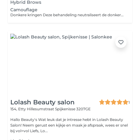
Hybrid Brows
Camouflage
Donkere kringen Deze behandeling neutraliseert de donkere verkleuring onder de ogen met speciale pigmenten, waardoor de huid egaler oogt en je een frissere, uitgeruste uitstraling krijgt. Striae (stretch marks) Deze behandeling egaliseert de kleur van striae door middel van huidkleurpigment, waardoor ze minder zichtbaar worden en beter opgaan in de natuurlijke huid. Pigmentvlekken Deze behandeling egaliseert pigmentvlekken door de kleur te neutraliseren met huidtint pigment, waardoor de huid rustiger en gelijkmatiger oogt.
Lolash Beauty salon
1
154, Etty Hillesumstraat
Spijkenisse 3207GE
Hallo Beauty's Wat leuk dat je intresse hebt in Lolash Beauty
Salon! Neem gerust een kijkje en maak je afspraak, wees er snel
bij vol=vol Liefs, Lo...