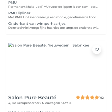
PMU
Permanent Make-up (PMU) voor de lippen is een semi-permanente behandeling die de lippen een mooie, natuurlijke kleur en vorm geeft. Of je nu dunne lippen hebt of gewoon wat meer definitie wilt, PMU lippen zorgen voor een subtiele verbetering. De kleur wordt aangepast aan je natuurlijke huidskleur en kan variëren van een zachte nude tint tot een dieper roze. Het resultaat blijft ongeveer 1 tot 3 jaar zichtbaar en kan het dagelijks gebruik van lippenstift vervangen.
PMU lipliner
Met PMU Lip Liner creëer je een mooie, gedefinieerde lipcontour die zorgt voor een vollere en symmetrische uitstraling van je lippen. Deze semi-permanente behandeling accentueert de natuurlijke liplijn en zorgt ervoor dat je lippen altijd perfect omlijst zijn. Ideaal voor wie van een subtiele, langdurige oplossing houdt zonder dagelijkse moeite.
Onderkant van wimperhaartjes
Deze techniek voegt fijne haartjes toe langs de onderste wimperlijn, waardoor je wimpers voller en natuurlijker lijken. Het resultaat is een gedefinieerde wimperlijn zonder het gebruik van mascara of kunstwimpers, perfect voor wie op zoek is naar een subtiele, maar langdurige verbetering die de ogen groter maakt en meer diepte geeft.
Salon Pure Beauté
192
4, De Kempenaerpark
Nieuwegein 3437 JE