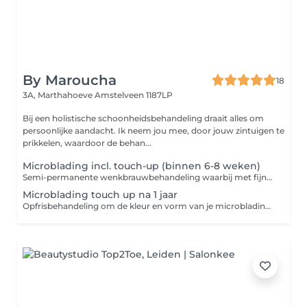
By Maroucha
18
3A, Marthahoeve
Amstelveen 1187LP
Bij een holistische schoonheidsbehandeling draait alles om
persoonlijke aandacht. Ik neem jou mee, door jouw zintuigen te
prikkelen, waardoor de behan...
Microblading incl. touch-up (binnen 6-8 weken)
Semi-permanente wenkbrauwbehandeling waarbij met fijne hairstrokes, een natuurlijk vollere wenkbrauw wordt gecreëerd. Inclusief een touch-up binnen 6-8 weken om het resultaat te perfectioneren en langer mooi te houden.
Microblading touch up na 1 jaar
Opfrisbehandeling om de kleur en vorm van je microblading weer strak en fris te maken. Ideaal om het resultaat na ongeveer een jaar te vernieuwen en te behouden.