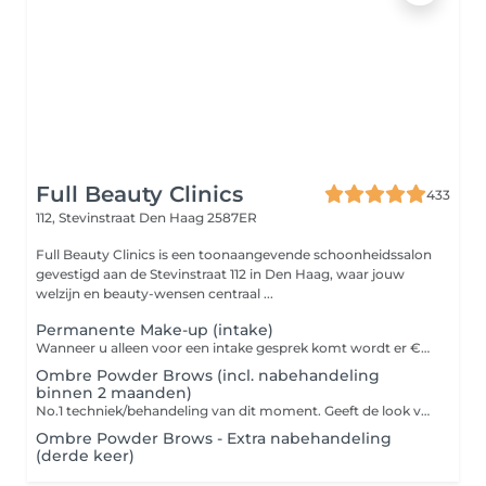
Full Beauty Clinics
433
112, Stevinstraat
Den Haag 2587ER
Full Beauty Clinics is een toonaangevende schoonheidssalon
gevestigd aan de Stevinstraat 112 in Den Haag, waar jouw
welzijn en beauty-wensen centraal ...
Permanente Make-up (intake)
Wanneer u alleen voor een intake gesprek komt wordt er €25,- in rekening gebracht. Deze intake is inclusief advies, uw wensen bespreken en voortekenen. Na de intake wordt uw afspraak gepland en wordt de €25,00 euro verrekend met uw behandeling.
Ombre Powder Brows (incl. nabehandeling
binnen 2 maanden)
No.1 techniek/behandeling van dit moment. Geeft de look van make-up/"poeder effect". De intensiteit wordt aangepast naar uw wensen voor het resultaat: naturel tot (super) intens. De genezen resultaten zijn mooi bij alle huidtypen & huidkleuren! Ombre Powder Brows techniek geeft een poederachtig effect dat vergelijkbaar is met het effect van wenkbrauw poeder (make-up). Met deze techniek van permanente make-up wordt op een heel subtiele wijze gepigmenteerd waardoor het lijkt alsof je je wenkbrauwen met wenkbrauwpoeder hebt ingekleurd. Alleen is het resultaat semi permanent. Dat houdt in dat u na ongeveer 2 jaar uw wenkbrauwen een opfrisbehandeling moet geven om langer te genieten van perfecte brows.
Ombre Powder Brows - Extra nabehandeling
(derde keer)