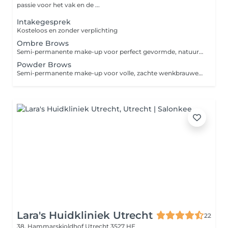
passie voor het vak en de ...
Intakegesprek
Kosteloos en zonder verplichting
Ombre Brows
Semi-permanente make-up voor perfect gevormde, natuurlijke wenkbrauwen met een zachte poederachtige schaduw. De kleur word subtiel opgebouwd van licht naar donker voor een ombre-effect dat je gezicht prachtig accentueert.
Powder Brows
Semi-permanente make-up voor volle, zachte wenkbrauwen met een poedereffect. Geeft een natuurlijke, perfect ingeschaduwde look die lijkt op zacht ingekleurde make-up.
Lara's Huidkliniek Utrecht
22
38, Hammarskjoldhof
Utrecht 3527 HE