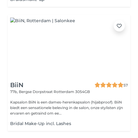
BiiN
57
77b, Bergse Dorpstraat
Rotterdam 3054GB
Kapsalon BiiN is een dames-herenkapsalon (hijabproof). BiiN
biedt een sensationele beleving in de salon, onze stylisten zijn
ervaren en getraind om ee...
Bridal Make-Up incl. Lashes