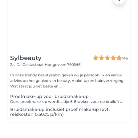
Sylbeauty
146
2a, Da Costastraat
Hoogeveen 7901HE
In onze trendy beautysalon geven wij je persoonlijk en eerlijk
advies op het gebied van beauty, make-up en huidverzorging.
Wat staat jou het beste en ...
Proefmake-up voor bruidsmake-up
Deze proefmake-up wordt altijd 6-8 weken voor de bruiloft geboekt. Indien u direct na de proefmake-up een afspraak boekt, worden deze kosten in mindering gebracht bij de Bruidsmake-up.
Bruidsmake-up inclusief proef make-up (evt.
reiskosten 0,50ct. p/km)