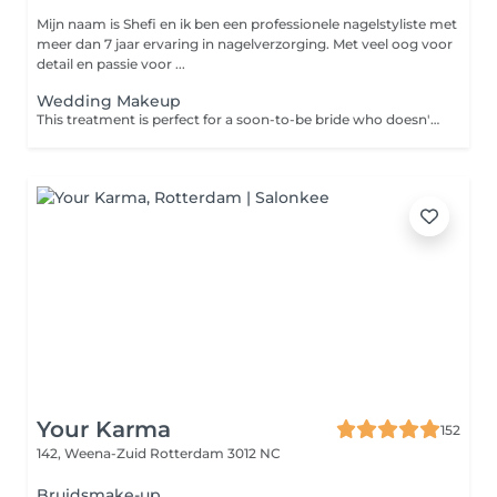
Mijn naam is Shefi en ik ben een professionele nagelstyliste met
meer dan 7 jaar ervaring in nagelverzorging. Met veel oog voor
detail en passie voor ...
Wedding Makeup
This treatment is perfect for a soon-to-be bride who doesn't want to deal with the hassle of doing her own makeup on the big day. Your makeup is flawless and you are looking better than ever and ready to walk down the aisle.
Your Karma
152
142, Weena-Zuid
Rotterdam 3012 NC
Bruidsmake-up