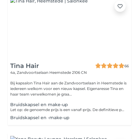
Tina Hair
66
4a, Zandvoortselaan
Heemstede 2106 CN
Bij kapsalon Tina Hair aan de Zandvoortselaan in Heemstede is
iedereen welkom voor een nieuw kapsel. Eigenaresse Tina en
haar team verwelkomen je graa...
Bruidskapsel en make-up
Let op: de genoemde prijs is een vanaf-prijs. De definitieve prijs is onder andere afhankelijk van je persoonlijke wensen en hoor je in de salon. Betaal je online? Dan wordt het eventuele prijsverschil verrekend in de salon.
Bruidskapsel en -make-up