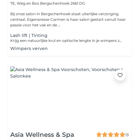
7E, Weg en Bos
Bergschenhoek 2661 DG
Bij onze salon in Bergschenhoek staat uiterlijke verzorging
centraal. Eigenaresse Carmen is haar salon gestart vanuit haar
passie voor het vak en de ...
Lash lift | Tinting
Krijg een natuurlijke krul en optische lengte in je wimpers zonder extensions. De wimpers worden gelift, verzorgd en geverfd voor perfect gekrulde en donkere wimpers die wekenlang mooi blijven.
Wimpers verven
Asia Wellness & Spa
13