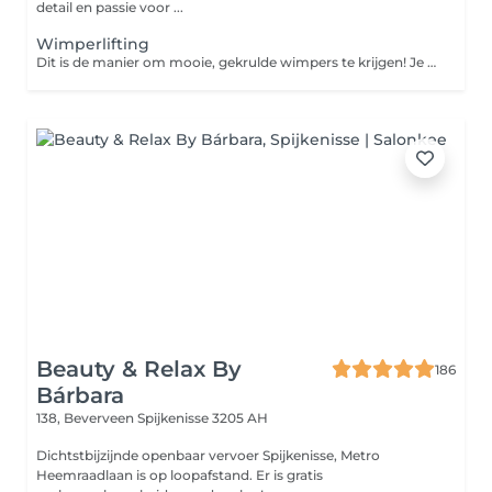
detail en passie voor ...
Wimperlifting
Dit is de manier om mooie, gekrulde wimpers te krijgen! Je hebt geen wimperkruller meer nodig, want dankzij deze behandeling blijven je wimpers 5 à 7 weken mooi gekruld.
Beauty & Relax By
186
Bárbara
138, Beverveen
Spijkenisse 3205 AH
Dichtstbijzijnde openbaar vervoer Spijkenisse, Metro
Heemraadlaan is op loopafstand. Er is gratis