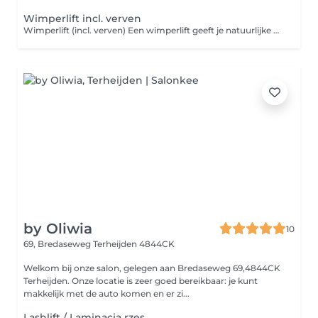
Wimperlift incl. verven
Wimperlift (incl. verven) Een wimperlift geeft je natuurlijke wimpers een mooie lift vanaf de wortel, waardoor ze optisch langer lijken en je ogen direct meer open en fris ogen zonder extensions. Het resultaat blijft gemiddeld 68 weken zichtbaar. Omdat natuurlijke wimpers vaak lichtere puntjes hebben door zon, skincare of make-up, adviseren wij altijd om ze te verven. Zo wordt de lift veel beter zichtbaar en ontstaat een intensere oogopslag. Daarom is bij Reward-Beauty de wimperlift standaard inclusief verven. Perfect voor vakantie, een dag op het strand met een cocktail in de hand, of gewoon voor het Nederlandse fietsweer altijd mooie wimpers, zonder mascara. Natuurlijk resultaat. Minimale moeite. Maximale uitstraling.
by Oliwia
10
69, Bredaseweg
Terheijden 4844CK
Welkom bij onze salon, gelegen aan Bredaseweg 69,4844CK
Terheijden. Onze locatie is zeer goed bereikbaar: je kunt
makkelijk met de auto komen en er zi...
Lashlift / Laminacja rzes