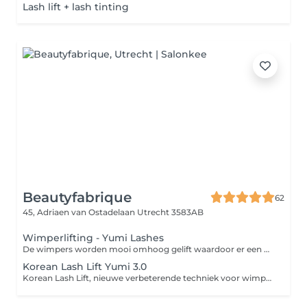
Lash lift + lash tinting
Beautyfabrique
62
45, Adriaen van Ostadelaan
Utrecht 3583AB
Wimperlifting - Yumi Lashes
De wimpers worden mooi omhoog gelift waardoor er een open blik ontstaat, waardoor de wimpers langer en voller lijken. Altijd al met een mooie open blik wakker worden, zonder mascara te gebruiken.
Korean Lash Lift Yumi 3.0
Korean Lash Lift, nieuwe verbeterende techniek voor wimperlift