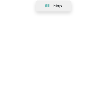
Map
Company
Support
Team
&
Careers
Information for salons
Legal
Exercise withdrawal right
Terms and conditions
Privacy Policy