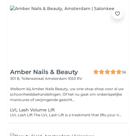
Amber Nails & Beauty
36
301 B, Tollensstraat
Amsterdam 1053 RV
Welkom bij Amber Nails Beauty, uw one-stop-shop voor al uw
schoonheidsbehandelingen. Of het nu gaat om onberispelijke
manicures of verjongende gezicht...
LVL Lash Volume Lift
LVL Lash Lift The LVL Lash Lift is a treatment that lifts your natural lashes from the root, without using extensions. Using a silicone shield, the lashes are gently lifted and curled, creating a longer, fuller and perfectly separated look. The result is a bright, open appearance. Results typically last 6 to 9 weeks and are perfect for anyone who wants a natural yet enhanced look without daily mascara or a lash curler. Benefits of an LVL Lash Lift: Lifts and curls natural lashes Creates a longer and fuller appearance No extensions needed Suitable for short and long lashes Long-lasting results (69 weeks) Please note: During menstruation or hormonal fluctuations, the result of the lash lift may sometimes be less strong or slightly less long-lasting. This varies per person and is completely normal. Please arrive without eye makeup for best results. LVL Lash Lift De LVL Lash Lift is een wimperbehandeling waarbij de natuurlijke wimpers vanaf de wortel worden gelift, zonder gebruik van extensions. Met behulp van een siliconen schildje krijgen de wimpers een mooie krul, waardoor ze langer, voller en perfect gesepareerd lijken. Dit zorgt voor een frisse, open blik. Het resultaat blijft gemiddeld 6 tot 9 weken zichtbaar en is ideaal voor wie een natuurlijke, verzorgde look wil zonder dagelijkse mascara of wimperkruller. Voordelen van een LVL Lash Lift: Lift en krult de natuurlijke wimpers Zorgt voor een langere en vollere uitstraling Geen extensions nodig Geschikt voor korte en lange wimpers Langdurig resultaat (69 weken) Belangrijk om te weten: Tijdens de menstruatie of bij hormonale schommelingen kan het resultaat van de lash lift soms iets minder sterk of minder lang houdbaar zijn. Dit verschilt per persoon en is volkomen normaal. Kom bij voorkeur zonder oogmake-up naar je afspraak.