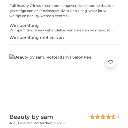
Full Beauty Clinics is een toonaangevende schoonheidssalon
gevestigd aan de Stevinstraat 112 in Den Haag, waar jouw
welzijn en beauty-wensen centraal ...
Wimperlifting
Wimperlifting is een behandeling van de eigen wimpers, zonder valse wimpers aan te brengen. De wimpers worden gelift door siliconen pads. Met de LVL-techniek worden de wimpers verlengd, om een sprekende blik te krijgen. Hierbij worden mascara en een wimperkrultang overbodig. LVL Lashes is toepasbaar op alle wimpersoorten, zowel korte als lange wimpers. De voordelen van wimperlifting: Voelt licht en natuurlijk Ogen lijken groter Geeft een natuurlijke uitstraling Niet schadelijk voor de natuurlijke wimpers Bestendig tegen water, douchen, zweten, tranen, zwemmen en slapen
Wimperlifting met verven
Beauty by sam
9
43C, Hillelaan
Rotterdam 3072 JE