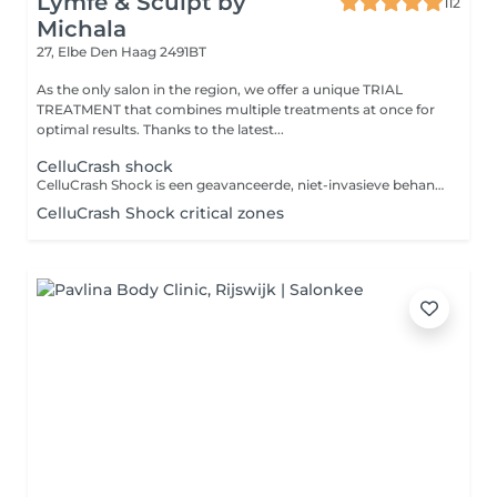
Lymfe & Sculpt by
112
Michala
27, Elbe
Den Haag 2491BT
As the only salon in the region, we offer a unique TRIAL
TREATMENT that combines multiple treatments at once for
optimal results. Thanks to the latest...
CelluCrash shock
CelluCrash Shock is een geavanceerde, niet-invasieve behandeling die gebruikmaakt van een intensieve thermische schok met temperaturen van -18 °C tot +41 °C om vetcellen doelgericht af te breken en de huidstructuur zichtbaar te verbeteren. Dankzij de diepe werking in de lagen waar cellulitis ontstaat, behoort deze behandeling tot de meest effectieve methodes op de markt. Hoe werkt CelluCrash Shock? Tijdens de behandeling wisselt een speciale behandelkop tussen koude en warmte. Deze temperatuurwissel: -zorgt voor destructie van vetcellen (lipolyse), -stimuleert de bloedcirculatie en het lymfesysteem, -verstevigt het bindweefsel en verbetert de huidelasticiteit, -pakt cellulitis aan bij de oorsprong diep in het weefsel. Dankzij de extreme temperatuurverschillen dringt CelluCrash Shock dieper door dan standaardbehandelingen en is het bijzonder effectief, zelfs bij hardnekkige cellulitis. Resultaten die je kunt zien: Zichtbaar verschil al na de eerste sessie de huid voelt gladder en steviger aan, en de cellulitis is minder opvallend. Bij regelmatige behandelingen zie je: -volumevermindering in het behandelde gebied, -stevigere en strakkere huid, -langdurige verbetering van de huidtextuur. Voor wie is CelluCrash Shock geschikt? Deze behandeling is ideaal voor wie: -cellulitis heeft op dijen, billen, buik of armen, -een slappere huid wil verstevigen, -last heeft van plaatselijk vet dat niet verdwijnt met dieet of beweging. Contra-indicaties , - Spataderen , - Zwangerschap , - Borstvoeding , - Epilepsie , - Kanker of tumor, ook in het verleden , - Allergie voor koude Heb je twijfels of de behandeling geschikt is voor jou? Neem gerust contact met ons op voor een persoonlijk advies of overleg met je arts. BELANGRIJKE MEDEDELING Als je twijfelt of de behandeling geschikt is voor jou, neem dan vooraf contact met ons op. Je bent verplicht om ons correct te informeren over je gezondheidstoestand. Wanneer belangrijke informatie wordt verzwegen, kan de behandeling niet doorgaan en wordt de aanbetaling niet terugbetaald.
CelluCrash Shock critical zones