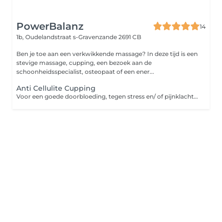
PowerBalanz
14
1b, Oudelandstraat
s-Gravenzande 2691 CB
Ben je toe aan een verkwikkende massage? In deze tijd is een
stevige massage, cupping, een bezoek aan de
schoonheidsspecialist, osteopaat of een ener...
Anti Cellulite Cupping
Voor een goede doorbloeding, tegen stress en/ of pijnklachten. Cellulite kunnen ook aangepakt worden tijdens deze behandeling. Deze behandeling is een combinatie van recovery massage met cupping. Omdat de cups maximaal 10 minuten mogen blijven staan, combineren wij het met een stevige massage. De cups worden op het lichaam geplaatst en licht vacuüm gezogen. Dit zorgt plaatselijk voor een betere doorbloeding en brengt een prikkeling van de zenuwen teweeg. Op die manier kan het lichaam schadelijke stoffen beter afvoeren en verstoringen en pijn sneller herstellen. Cupping is een van de beste manier om het lichaam te laten ontspannen, omdat het doordringt tot onze diepste huidlagen. Het zorgt er eveneens voor dat afvalstoffen kunnen worden afgevoerd. Onderdeel van deze afvalstoffen zijn overtollige stress hormonen, die in ons lichaam blijven rondzweven en een opgejaagd gevoel geven. Onze bloedcirculatie kan vertragen door de opslag van gifstoffen in ons lichaam. Er kunnen gevaarlijke gezondheidsproblemen optreden als gevolg van een slechte bloedcirculatie. Cupping zorgt ervoor dat gifstoffen vrij kunnen komen en door ons lichaam afgevoerd kunnen worden. Cuppen kan ontstekingsreacties in ons lichaam reduceren, waardoor lichamelijk letsel sneller kan herstellen.