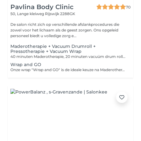
Pavlina Body Clinic
70
50, Lange kleiweg
Rijswijk 2288GK
De salon richt zich op verschillende afslankprocedures die
zowel voor het lichaam als de geest zorgen. Ons opgeleid
personeel biedt u volledige zorg e...
Maderotherapie + Vacuum Drumroll +
Pressotherapie + Vacuum Wrap
40 minuten Maderotherapie, 20 minuten vacuüm drum roll, 30 minuten pressotherapie, 30 minuten vacuüm wrap. Bij de behandeling gebruiken we hoogwaardige biologische anticellulitisoliën, -serums en -crèmes die de effectiviteit van de procedure aanzienlijk verhogen. Deze producten bevatten werkzame stoffen die de doorbloeding van de huid bevorderen, de structuur ervan verstevigen en bijdragen aan de vermindering van de zichtbaarheid van cellulitis. Door de natuurlijke samenstelling zijn ze vriendelijk voor de huid, wat zorgt voor hydratatie en voeding, en zo bijdraagt aan het bereiken van optimale resultaten van de behandeling.
Wrap and GO
Onze wrap "Wrap and GO" is de ideale keuze na Maderotherapie. Deze verwarmende wrap is ontworpen om effectief tegen cellulite te vechten. De unieke samenstelling helpt de doorbloeding van de huid te stimuleren en ondersteunt detoxificatie, wat bijdraagt aan een zichtbare versteviging van de huid en verbetering van de structuur. Het wordt aanbevolen om regelmatig aan te brengen na Maderotherapie voor de beste resultaten.