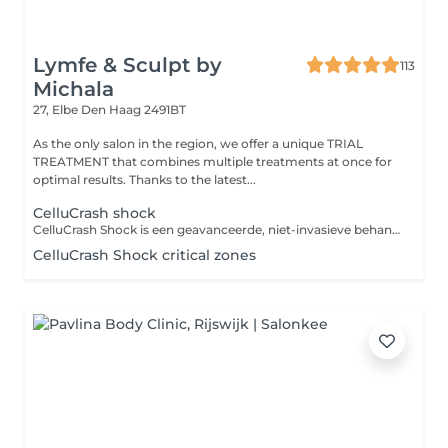
Lymfe & Sculpt by
113
Michala
27, Elbe
Den Haag 2491BT
As the only salon in the region, we offer a unique TRIAL
TREATMENT that combines multiple treatments at once for
optimal results. Thanks to the latest...
CelluCrash shock
CelluCrash Shock is een geavanceerde, niet-invasieve behandeling die gebruikmaakt van een intensieve thermische schok met temperaturen van -18 °C tot +41 °C om vetcellen doelgericht af te breken en de huidstructuur zichtbaar te verbeteren. Dankzij de diepe werking in de lagen waar cellulitis ontstaat, behoort deze behandeling tot de meest effectieve methodes op de markt. Hoe werkt CelluCrash Shock? Tijdens de behandeling wisselt een speciale behandelkop tussen koude en warmte. Deze temperatuurwissel: -zorgt voor destructie van vetcellen (lipolyse), -stimuleert de bloedcirculatie en het lymfesysteem, -verstevigt het bindweefsel en verbetert de huidelasticiteit, -pakt cellulitis aan bij de oorsprong diep in het weefsel. Dankzij de extreme temperatuurverschillen dringt CelluCrash Shock dieper door dan standaardbehandelingen en is het bijzonder effectief, zelfs bij hardnekkige cellulitis. Resultaten die je kunt zien: Zichtbaar verschil al na de eerste sessie de huid voelt gladder en steviger aan, en de cellulitis is minder opvallend. Bij regelmatige behandelingen zie je: -volumevermindering in het behandelde gebied, -stevigere en strakkere huid, -langdurige verbetering van de huidtextuur. Voor wie is CelluCrash Shock geschikt? Deze behandeling is ideaal voor wie: -cellulitis heeft op dijen, billen, buik of armen, -een slappere huid wil verstevigen, -last heeft van plaatselijk vet dat niet verdwijnt met dieet of beweging. Contra-indicaties , - Spataderen , - Zwangerschap , - Borstvoeding , - Epilepsie , - Kanker of tumor, ook in het verleden , - Allergie voor koude Heb je twijfels of de behandeling geschikt is voor jou? Neem gerust contact met ons op voor een persoonlijk advies of overleg met je arts. BELANGRIJKE MEDEDELING Als je twijfelt of de behandeling geschikt is voor jou, neem dan vooraf contact met ons op. Je bent verplicht om ons correct te informeren over je gezondheidstoestand. Wanneer belangrijke informatie wordt verzwegen, kan de behandeling niet doorgaan en wordt de aanbetaling niet terugbetaald.
CelluCrash Shock critical zones