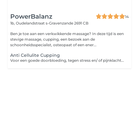
PowerBalanz
14
1b, Oudelandstraat
s-Gravenzande 2691 CB
Ben je toe aan een verkwikkende massage? In deze tijd is een
stevige massage, cupping, een bezoek aan de
schoonheidsspecialist, osteopaat of een ener...
Anti Cellulite Cupping
Voor een goede doorbloeding, tegen stress en/ of pijnklachten. Cellulite kunnen ook aangepakt worden tijdens deze behandeling. Deze behandeling is een combinatie van recovery massage met cupping. Omdat de cups maximaal 10 minuten mogen blijven staan, combineren wij het met een stevige massage. De cups worden op het lichaam geplaatst en licht vacuüm gezogen. Dit zorgt plaatselijk voor een betere doorbloeding en brengt een prikkeling van de zenuwen teweeg. Op die manier kan het lichaam schadelijke stoffen beter afvoeren en verstoringen en pijn sneller herstellen. Cupping is een van de beste manier om het lichaam te laten ontspannen, omdat het doordringt tot onze diepste huidlagen. Het zorgt er eveneens voor dat afvalstoffen kunnen worden afgevoerd. Onderdeel van deze afvalstoffen zijn overtollige stress hormonen, die in ons lichaam blijven rondzweven en een opgejaagd gevoel geven. Onze bloedcirculatie kan vertragen door de opslag van gifstoffen in ons lichaam. Er kunnen gevaarlijke gezondheidsproblemen optreden als gevolg van een slechte bloedcirculatie. Cupping zorgt ervoor dat gifstoffen vrij kunnen komen en door ons lichaam afgevoerd kunnen worden. Cuppen kan ontstekingsreacties in ons lichaam reduceren, waardoor lichamelijk letsel sneller kan herstellen.