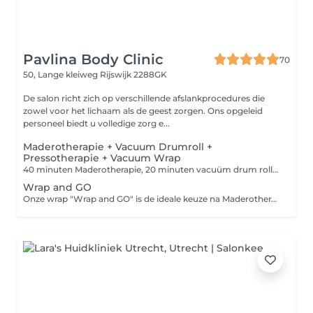
Pavlina Body Clinic
70
50, Lange kleiweg
Rijswijk 2288GK
De salon richt zich op verschillende afslankprocedures die
zowel voor het lichaam als de geest zorgen. Ons opgeleid
personeel biedt u volledige zorg e...
Maderotherapie + Vacuum Drumroll +
Pressotherapie + Vacuum Wrap
40 minuten Maderotherapie, 20 minuten vacuüm drum roll, 30 minuten pressotherapie, 30 minuten vacuüm wrap. Bij de behandeling gebruiken we hoogwaardige biologische anticellulitisoliën, -serums en -crèmes die de effectiviteit van de procedure aanzienlijk verhogen. Deze producten bevatten werkzame stoffen die de doorbloeding van de huid bevorderen, de structuur ervan verstevigen en bijdragen aan de vermindering van de zichtbaarheid van cellulitis. Door de natuurlijke samenstelling zijn ze vriendelijk voor de huid, wat zorgt voor hydratatie en voeding, en zo bijdraagt aan het bereiken van optimale resultaten van de behandeling.
Wrap and GO
Onze wrap "Wrap and GO" is de ideale keuze na Maderotherapie. Deze verwarmende wrap is ontworpen om effectief tegen cellulite te vechten. De unieke samenstelling helpt de doorbloeding van de huid te stimuleren en ondersteunt detoxificatie, wat bijdraagt aan een zichtbare versteviging van de huid en verbetering van de structuur. Het wordt aanbevolen om regelmatig aan te brengen na Maderotherapie voor de beste resultaten.