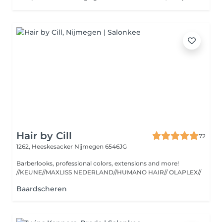
Hair by Cill
72
1262, Heeskesacker
Nijmegen 6546JG
Barberlooks, professional colors, extensions and more!
//KEUNE//MAXLISS NEDERLAND//HUMANO HAIR// OLAPLEX//
Baardscheren