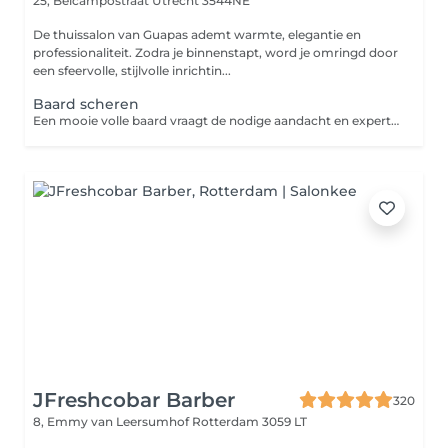
25, Belcampostraat
Utrecht 3544NE
De thuissalon van Guapas ademt warmte, elegantie en
professionaliteit. Zodra je binnenstapt, word je omringd door
een sfeervolle, stijlvolle inrichtin...
Baard scheren
Een mooie volle baard vraagt de nodige aandacht en expertise. Een volgroeide baard kan namelijk wel eens anders groeien dan je zou willen. Bij het scheren van de baard wordt de baard weer in model gebracht. Bij het contouren wordt de haarlijn van de baard recht bijgewerkt.
JFreshcobar Barber
320
8, Emmy van Leersumhof
Rotterdam 3059 LT