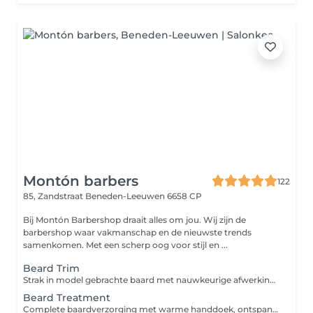
Montón barbers
122
85, Zandstraat
Beneden-Leeuwen 6658 CP
Bij Montón Barbershop draait alles om jou. Wij zijn de
barbershop waar vakmanschap en de nieuwste trends
samenkomen. Met een scherp oog voor stijl en ...
Beard Trim
Strak in model gebrachte baard met nauwkeurige afwerking en verzorgde details voor een frisse uitstraling.
Beard Treatment
Complete baardverzorging met warme handdoek, ontspanning en een nauwkeurige trim. Voor een perfecte verzorgde en frisse uitstraling.