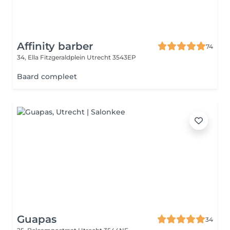
Affinity barber
74
34, Ella Fitzgeraldplein
Utrecht 3543EP
Baard compleet
Guapas
34