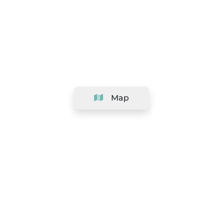
Map
Company
Support
Team
&
Careers
Information for salons