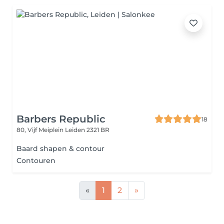
Barbers Republic
18
80, Vijf Meiplein
Leiden 2321 BR
Baard shapen & contour
Contouren
«
1
2
»