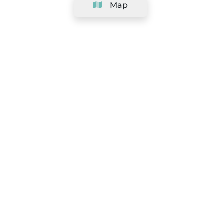
Map
Company
Support
Team
&
Careers
Information for salons
Legal
Exercise withdrawal right
Terms and conditions
Privacy Policy