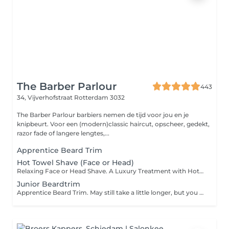
The Barber Parlour
443
34, Vijverhofstraat
Rotterdam 3032
The Barber Parlour barbiers nemen de tijd voor jou en je
knipbeurt. Voor een (modern)classic haircut, opscheer, gedekt,
razor fade of langere lengtes,...
Apprentice Beard Trim
Hot Towel Shave (Face or Head)
Relaxing Face or Head Shave. A Luxury Treatment with Hot Towel, Face / Head Massage, Soap, Oil and Straight Razor.
Junior Beardtrim
Apprentice Beard Trim. May still take a little longer, but you will look good!