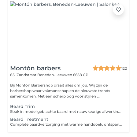
Montón barbers
122
85, Zandstraat
Beneden-Leeuwen 6658 CP
Bij Montón Barbershop draait alles om jou. Wij zijn de
barbershop waar vakmanschap en de nieuwste trends
samenkomen. Met een scherp oog voor stijl en ...
Beard Trim
Strak in model gebrachte baard met nauwkeurige afwerking en verzorgde details voor een frisse uitstraling.
Beard Treatment
Complete baardverzorging met warme handdoek, ontspanning en een nauwkeurige trim. Voor een perfecte verzorgde en frisse uitstraling.