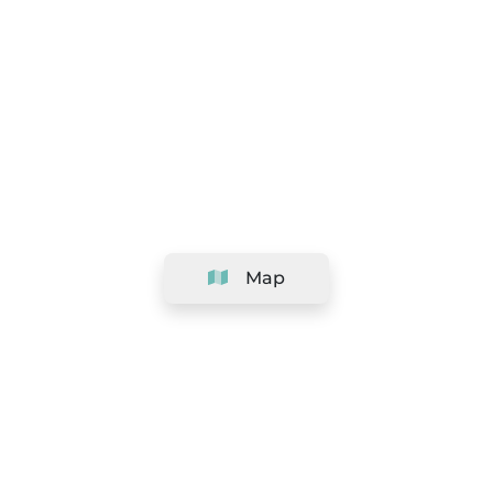
Map
Company
Support
Team
&
Careers