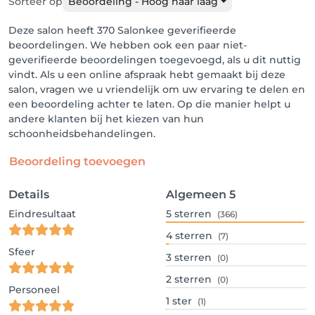
Sorteer op
Beoordeling - Hoog naar laag
Deze salon heeft 370 Salonkee geverifieerde
beoordelingen. We hebben ook een paar niet-
geverifieerde beoordelingen toegevoegd, als u dit nuttig
vindt. Als u een online afspraak hebt gemaakt bij deze
salon, vragen we u vriendelijk om uw ervaring te delen en
een beoordeling achter te laten. Op die manier helpt u
andere klanten bij het kiezen van hun
schoonheidsbehandelingen.
Beoordeling toevoegen
Details
Algemeen
5
Eindresultaat
5
sterren
(366)
4
sterren
(7)
Sfeer
3
sterren
(0)
2
sterren
(0)
Personeel
1
ster
(1)