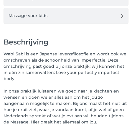
24 uur van tevoren. Wil je toch annuleren of 
verplaatsen binnen 24 uur voor je afspraak, dan zal 
de helft van het tarief van de gekozen behandeling 
Massage voor kids
in rekening worden gebracht. 

Let op: Zeg je 2 uur of korter van tevoren af, wordt dit 
beschouwd als een no show en wordt de gehele 
Beschrijving
behandeling door gerekend. 

Wabi Sabi is een Japanse levensfilosofie en wordt ook wel
Wij vragen uw begrip hiervoor. 

omschreven als de schoonheid van imperfectie. Deze
omschrijving past goed bij onze praktijk; wij kunnen het
Hartelijke groet, 

in één zin samenvatten: Love your perfectly imperfect
Team WABI SABI MASSAGE
body
In onze praktijk luisteren we goed naar je klachten en
wensen en doen we er alles aan om het jou zo
aangenaam mogelijk te maken. Bij ons maakt het niet uit
hoe je eruit ziet, waar je vandaan komt, of je wel of geen
Nederlands spreekt of wat je evt aan wil houden tijdens
de Massage. Hier draait het allemaal om jou.