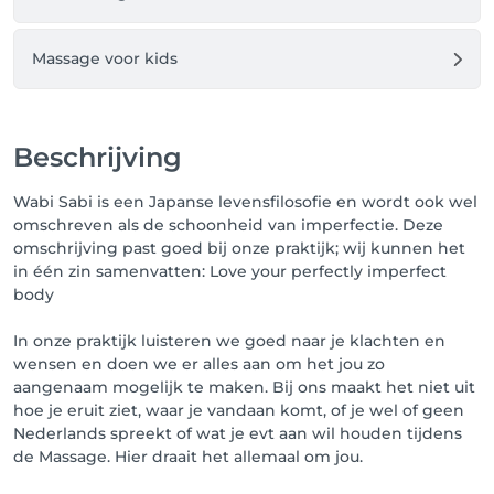
24 uur van tevoren. Wil je toch annuleren of 
verplaatsen binnen 24 uur voor je afspraak, dan zal 
de helft van het tarief van de gekozen behandeling 
Massage voor kids
in rekening worden gebracht. 

Let op: Zeg je 2 uur of korter van tevoren af, wordt dit 
beschouwd als een no show en wordt de gehele 
Beschrijving
behandeling door gerekend. 

Wabi Sabi is een Japanse levensfilosofie en wordt ook wel
Wij vragen uw begrip hiervoor. 

omschreven als de schoonheid van imperfectie. Deze
omschrijving past goed bij onze praktijk; wij kunnen het
Hartelijke groet, 

in één zin samenvatten: Love your perfectly imperfect
Team WABI SABI MASSAGE
body
In onze praktijk luisteren we goed naar je klachten en
wensen en doen we er alles aan om het jou zo
aangenaam mogelijk te maken. Bij ons maakt het niet uit
hoe je eruit ziet, waar je vandaan komt, of je wel of geen
Nederlands spreekt of wat je evt aan wil houden tijdens
de Massage. Hier draait het allemaal om jou.