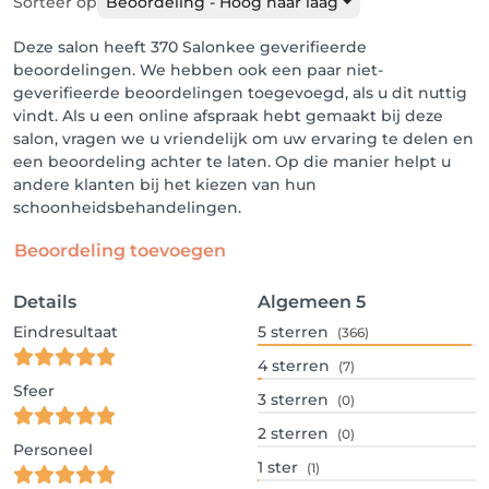
Sorteer op
Beoordeling - Hoog naar laag
Deze salon heeft 370 Salonkee geverifieerde
beoordelingen. We hebben ook een paar niet-
geverifieerde beoordelingen toegevoegd, als u dit nuttig
vindt. Als u een online afspraak hebt gemaakt bij deze
salon, vragen we u vriendelijk om uw ervaring te delen en
een beoordeling achter te laten. Op die manier helpt u
andere klanten bij het kiezen van hun
schoonheidsbehandelingen.
Beoordeling toevoegen
Details
Algemeen
5
Eindresultaat
5
sterren
(366)
4
sterren
(7)
Sfeer
3
sterren
(0)
2
sterren
(0)
Personeel
1
ster
(1)