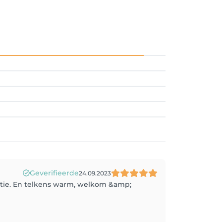
Geverifieerde
24.09.2023
antie. En telkens warm, welkom &amp;