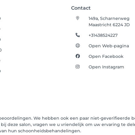
Contact
0
149a, Scharnerweg
Maastricht 6224 JD
0
+31438524227
0
Open Web-pagina
0
Open Facebook
0
Open Instagram
0
beoordelingen. We hebben ook een paar niet-geverifieerde be
 bij deze salon, vragen we u vriendelijk om uw ervaring te de
n van hun schoonheidsbehandelingen.