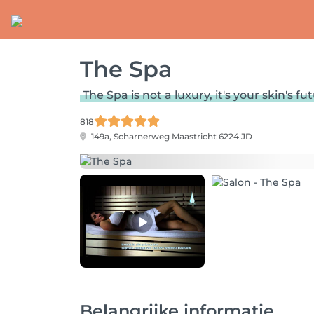
The Spa
The Spa is not a luxury, it's your skin's fu
818
149a, Scharnerweg
Maastricht 6224 JD
Belangrijke informatie