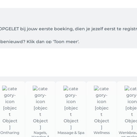
LET bij jouw eerste boeking, dien je jezelf eerst te registre
 benieuwd? Klik dan op 'Toon meer'.

ig!

rinnering.

 (bovenaan rechts via LOGIN) waar je steeds kan zien wanneer j
eken.

e boeking zelf online wijzigen of annuleren.

erde behandeltijd.

p het HELP-knopje klikken en wordt je daar zsm verder geholp
ellen.

Ontharing
Nagels,
Massage & Spa
Wellness
Wenkbra
Handen &
en make