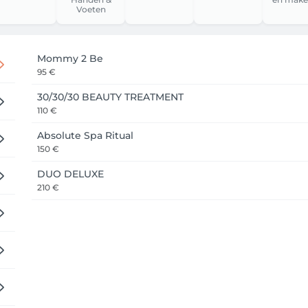
 jouw komst,

Voeten
Mommy 2 Be
95 €
30/30/30 BEAUTY TREATMENT
110 €
Absolute Spa Ritual
150 €
DUO DELUXE
210 €