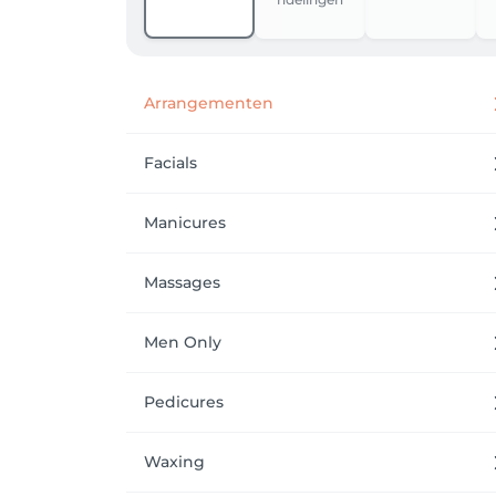
Wij staan voor jouw klaar en kijken uit naar
Team The Spa
Arrangementen
Facials
Manicures
Massages
Men Only
Pedicures
Waxing