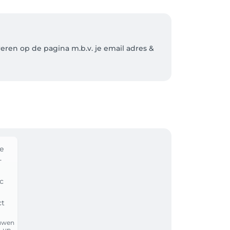
ren op de pagina m.b.v. je email adres & 
ouw volgende afspraak staat gepland.

en.

uwen
-up