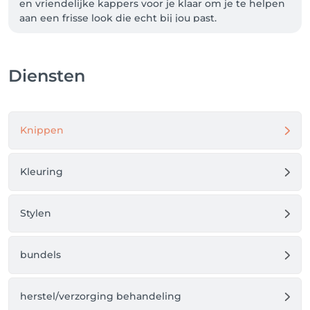
en vriendelijke kappers voor je klaar om je te helpen 
aan een frisse look die echt bij jou past.

Of je nu komt voor knippen, kleuren, een nieuwe 
coupe of een verzorgende behandeling – wij 
Diensten
luisteren naar je wensen en zorgen dat je tevreden 
én ontspannen de deur uitgaat.
Knippen
Kleuring
Stylen
bundels
herstel/verzorging behandeling