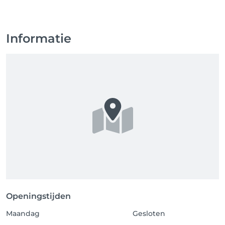
Nieuw! Vanaf nu is er ook een Salonkee app 
beschikbaar! 📲 Download de app via de Playstore of 
Informatie
Appstore en log in met je bestaande account om je 
afspraken te bekijken, verplaatsen of annuleren — 
waar en wanneer je maar wilt! 

Liefs, Jayla 
Openingstijden
Maandag
Gesloten