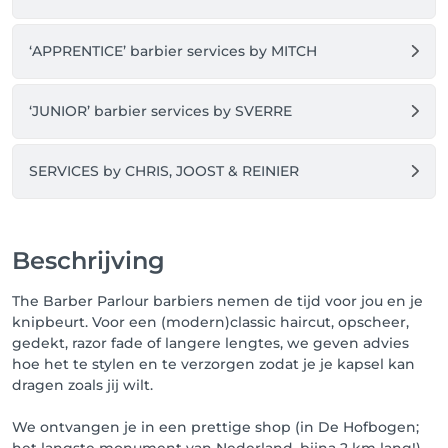
Heb je een vraag of lukt het niet?

‘APPRENTICE’ barbier services by MITCH
Dan kan je op de boekingspagina onderaan rechts 
op het HELP-knopje klikken en daar wordt je zo snel 
mogelijk verder geholpen.

‘JUNIOR’ barbier services by SVERRE
Je hoeft hiervoor dus niet naar de barbershop te 
bellen.

SERVICES by CHRIS, JOOST & REINIER
Tot snel!

Team Barber Parlour
Beschrijving
The Barber Parlour barbiers nemen de tijd voor jou en je
knipbeurt. Voor een (modern)classic haircut, opscheer,
gedekt, razor fade of langere lengtes, we geven advies
hoe het te stylen en te verzorgen zodat je je kapsel kan
dragen zoals jij wilt.
We ontvangen je in een prettige shop (in De Hofbogen;
het langste monument van Nederland, bijna 2 km lang!)