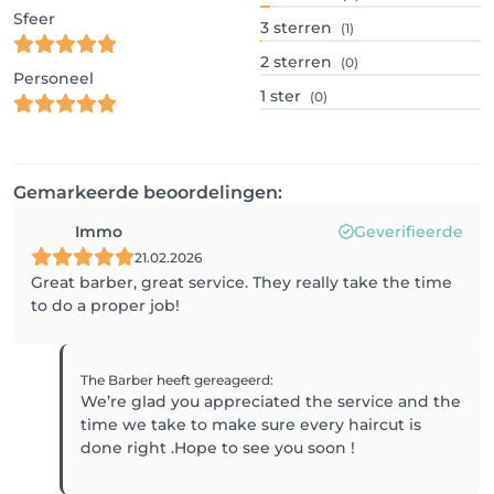
Sfeer
3
sterren
(1)
2
sterren
(0)
Personeel
1
ster
(0)
Gemarkeerde beoordelingen:
Immo
Geverifieerde
21.02.2026
Great barber, great service. They really take the time
to do a proper job!
The Barber
heeft gereageerd
:
We’re glad you appreciated the service and the
time we take to make sure every haircut is
done right .Hope to see you soon !