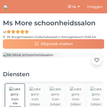
NL
Inloggen
Ms More schoonheidssalon
42
39, Burgemeesters Godschalxstraat
s-Hertogenbosch 5236 AA
Afspraak maken
Diensten
Alle
diensten