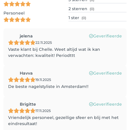
2
sterren
(0)
Personeel
1
ster
(0)
jelena
Geverifieerde
22.11.2025
Vaste klant bij Chelle. Weet altijd wat ik kan
verwachten: kwaliteit! Periodttt
Havva
Geverifieerde
19.11.2025
De beste nagelstyliste in Amsterdam!!
Brigitte
Geverifieerde
17.11.2025
Vriendelijk personeel, gezellige sfeer en blij met het
eindresultaat!