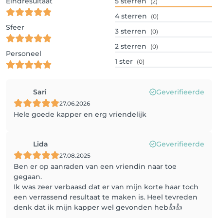
Eindresultaat
5
sterren
(2)
4
sterren
(0)
Sfeer
3
sterren
(0)
2
sterren
(0)
Personeel
1
ster
(0)
Sari
Geverifieerde
27.06.2026
Hele goede kapper en erg vriendelijk
Lida
Geverifieerde
27.08.2025
Ben er op aanraden van een vriendin naar toe
gegaan.
Ik was zeer verbaasd dat er van mijn korte haar toch
een verrassend resultaat te maken is. Heel tevreden
denk dat ik mijn kapper wel gevonden heb👍👍