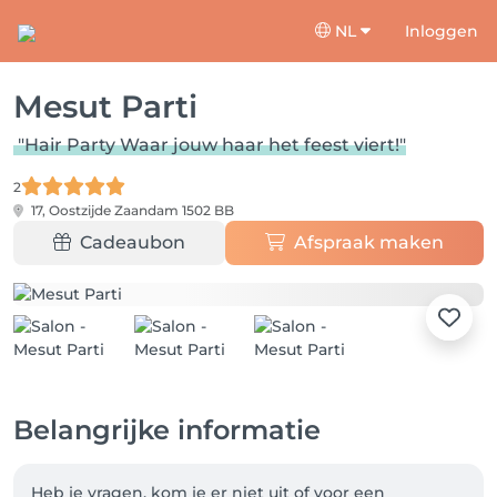
NL
Inloggen
Mesut Parti
"Hair Party Waar jouw haar het feest viert!"
2
17, Oostzijde
Zaandam 1502 BB
Cadeaubon
Afspraak maken
Belangrijke informatie
Heb je vragen, kom je er niet uit of voor een 