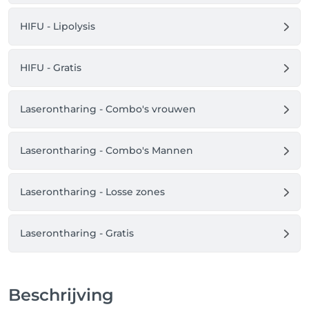
document rustig door te lezen en te ondertekenen 
voordat je voor je allereerste sessie naar de kliniek 
HIFU - Lipolysis
komt. Zo kunnen we direct veilig en goed 
geïnformeerd van start gaan.
HIFU - Gratis
Laserontharing - Combo's vrouwen
Laserontharing - Combo's Mannen
Laserontharing - Losse zones
Laserontharing - Gratis
Beschrijving