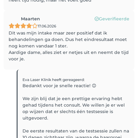
heeft tijd nodig, maar het voelt goed
Maarten
Geverifieerde
17.06.2026
Dit was mijn intake maar zeer positief dat ik
behandelingen ga doen. Dus het eindresultaat moet
nog komen vandaar 1 ster.
Aardige dame, alles ziet er netjes uit en neemt de tijd
voor je.
Eva Laser Klinik
heeft gereageerd
:
Bedankt voor je snelle reactie! 😊
We zijn blij dat je een prettige ervaring hebt
gehad tijdens het consult. We willen je er wel
op wijzen dat er slechts één testsessie is
uitgevoerd.
De eerste resultaten van de testsessie zullen na
10 dagen zichtbaar zijn, waarna de haargroei