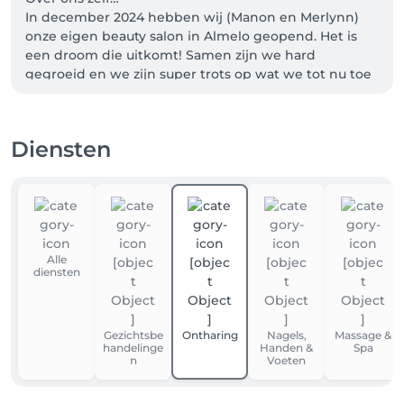
In december 2024 hebben wij (Manon en Merlynn) 
onze eigen beauty salon in Almelo geopend. Het is 
een droom die uitkomt! Samen zijn we hard 
gegroeid en we zijn super trots op wat we tot nu toe 
bereikt hebben, We zijn ondertussen verhuisd na 
Wierden met onze salon.

Diensten
Als klein schoonheidssalon vinden we het belangrijk 
dat iedereen zich hier op z'n gemak voelt. We willen 
dat onze klanten zich mooi en verzorgd voelen als ze 
de deur uitgaan.

Onze plannen? Nog verder groeien en nog meer 
Alle
mensen laten stralen! We zijn pas net begonnen, dus 
diensten
er staat ons nog een hoop moois te wachten.
Gezichtsbe
Ontharing
Nagels,
Massage &
handelinge
Handen &
Spa
n
Voeten