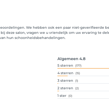
beoordelingen. We hebben ook een paar niet-geverifieerde be
 bij deze salon, vragen we u vriendelijk om uw ervaring te de
n van hun schoonheidsbehandelingen.
Algemeen
4.8
5
sterren
(177)
4
sterren
(15)
3
sterren
(1)
2
sterren
(2)
1
ster
(0)