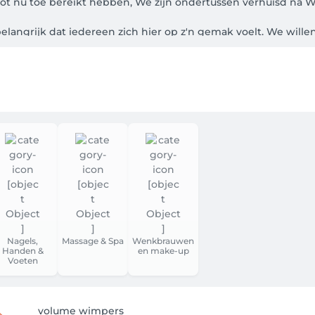
tot nu toe bereikt hebben, We zijn ondertussen verhuisd na W
elangrijk dat iedereen zich hier op z'n gemak voelt. We wille
eer mensen laten stralen! We zijn pas net begonnen, dus er
Nagels,
Massage & Spa
Wenkbrauwen
Handen &
en make-up
Voeten
volume wimpers