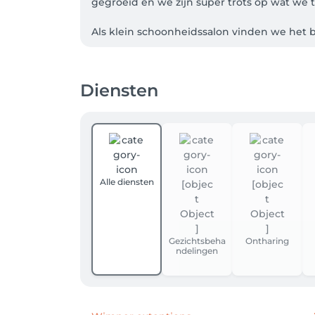
gegroeid en we zijn super trots op wat we 
Als klein schoonheidssalon vinden we het b
voelen als ze de deur uitgaan.

Onze plannen? Nog verder groeien en nog m
Diensten
Alle diensten
Gezichtsbeha
Ontharing
ndelingen