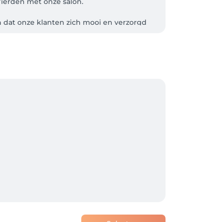
ierden met onze salon.

n dat onze klanten zich mooi en verzorgd 
 staat ons nog een hoop moois te wachten.