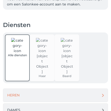
om een Salonkee-account aan te maken.

Annuleren of verplaatsen kan kosteloos tot 24 uur 
voorafgaand aan je afspraak. Bij een no-show of 
Diensten
annulering binnen 24 uur worden kosten in 
rekening gebracht.

Wij zien je graag binnenkort bij De Knipkamer.
Alle diensten
Haar
Baard
HEREN
DAMES