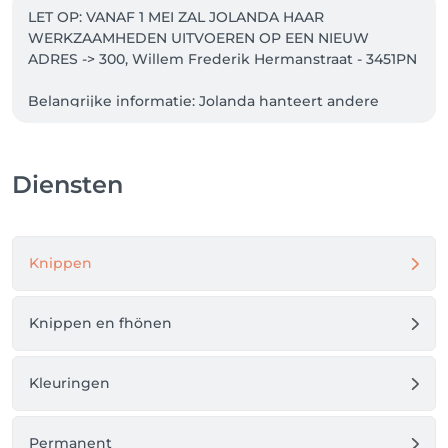
LET OP: VANAF 1 MEI ZAL JOLANDA HAAR 
WERKZAAMHEDEN UITVOEREN OP EEN NIEUW 
ADRES -> 300, Willem Frederik Hermanstraat - 3451PN

Belangrijke informatie: Jolanda hanteert andere 
prijzen. Boek deze onder het kopje: 'Jolanda: 
Diensten door Jolanda'.

Diensten
Graag verzoeken wij je om een account aan te 
maken zodat je zelf de afspraken kunt beheren en 
wij gegevens zoals kleurrecepten beter kunnen 
bewaren. Vanaf 01-01-2023 gelden nieuwe tarieven.
Knippen
Knippen en fhönen
Kleuringen
Permanent