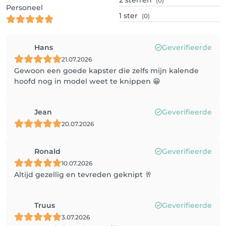
2
sterren
(0)
Personeel
1
ster
(0)
Hans
Geverifieerde
21.07.2026
Gewoon een goede kapster die zelfs mijn kalende
hoofd nog in model weet te knippen 😁
Jean
Geverifieerde
20.07.2026
Ronald
Geverifieerde
10.07.2026
Altijd gezellig en tevreden geknipt 🥂
Truus
Geverifieerde
3.07.2026