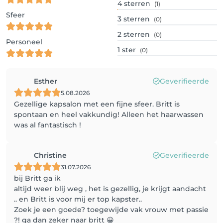
4
sterren
(1)
Sfeer
3
sterren
(0)
2
sterren
(0)
Personeel
1
ster
(0)
Esther
Geverifieerde
5.08.2026
Gezellige kapsalon met een fijne sfeer. Britt is
spontaan en heel vakkundig! Alleen het haarwassen
was al fantastisch !
Christine
Geverifieerde
31.07.2026
bij Britt ga ik
altijd weer blij weg , het is gezellig, je krijgt aandacht
.. en Britt is voor mij er top kapster..
Zoek je een goede? toegewijde vak vrouw met passie
?! ga dan zeker naar britt 😀