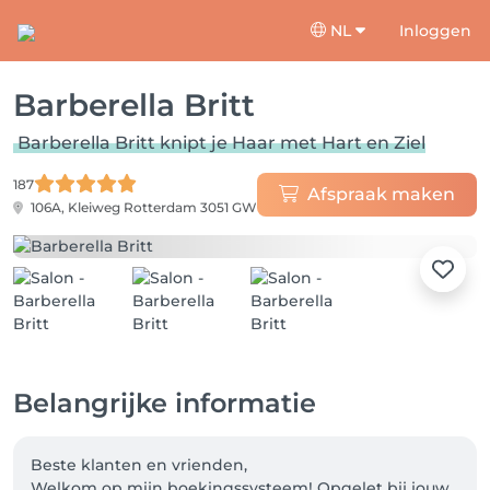
NL
Inloggen
Barberella Britt
Barberella Britt knipt je Haar met Hart en Ziel
187
Afspraak maken
106A, Kleiweg
Rotterdam 3051 GW
Belangrijke informatie
Beste klanten en vrienden,

Welkom op mijn boekingssysteem! Opgelet bij jouw 