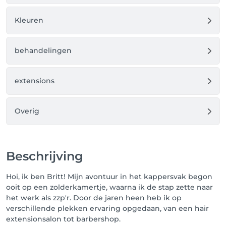
Je hoeft hiervoor dus niet naar de salon te bellen.  
(mag wel ;P)

Kleuren
Ik sta voor jouw klaar en kijken uit naar jouw komst,

behandelingen
Team Barberella by Britt
extensions
Overig
Beschrijving
Hoi, ik ben Britt! Mijn avontuur in het kappersvak begon
ooit op een zolderkamertje, waarna ik de stap zette naar
het werk als zzp'r. Door de jaren heen heb ik op
verschillende plekken ervaring opgedaan, van een hair
extensionsalon tot barbershop.