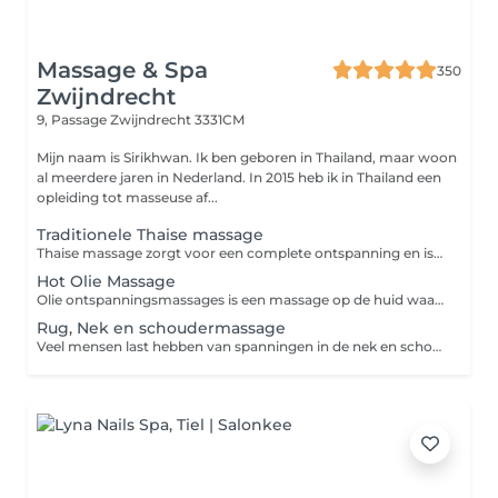
Massage & Spa
350
Zwijndrecht
9, Passage
Zwijndrecht 3331CM
Mijn naam is Sirikhwan. Ik ben geboren in Thailand, maar woon
al meerdere jaren in Nederland. In 2015 heb ik in Thailand een
opleiding tot masseuse af...
Traditionele Thaise massage
Thaise massage zorgt voor een complete ontspanning en is daarmee een doeltreffend middel tegen fysieke en geestelijke spanning. Het helpt de vermoeidheid te bestrijden en geeft energie. Daarnaast is het werkzaam tegen pijnklachten zoals nek-rug-schouder en hoofdpijn, ook stimuleert het ons zenuwstelsel en verbetert het de circulatie van het bloed. Wees er op voorbereid dat een Thaise massage enigszins pijnlijk kan zijn. Denken sommige mensen dat ook seksuele handelingen onderdeel zijn van de Thaise massage? Dat is absoluut NIET waar, Onze Thaise massages worden uitsluitend uitgevoerd door professionele en gediplomeerde medewerkers.
Hot Olie Massage
Olie ontspanningsmassages is een massage op de huid waarbij een warme olie, wordt gebruikt. De huid en spieren ontspannen zich door middel van zachte tot harde handelingen zoals strijken en kneden. Deze massage stimuleert de doorbloeding van de weefsels, voert de afvalstoffen af en verbetert de spierfunctie. De stofwisseling van de spieren vermindert harde, gespannen en pijnlijke spieren . Tevens is het goed als u hoofdpijn heeft en vermindert stress. De ademhaling wordt regelmatiger en de hartslag rustiger.
Rug, Nek en schoudermassage
Veel mensen last hebben van spanningen in de nek en schouders of hebben last van rugklachten, met een rug nek en schoudermassage zorg u ervoor dat de spieren ontspannen; botten, pezen en weefsels flexibel blijven en lichamelijk pijn vermindert. Ook hoofdpijnklachten die vaak het gevolg zijn van aanspanning van de spieren in de schouders en nek kunnen met deze massage verholpen worden.