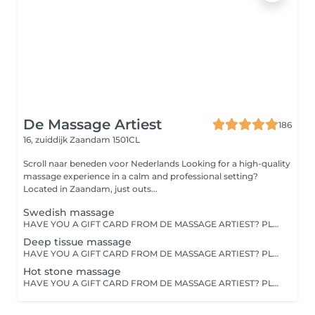
De Massage Artiest
186
16, zuiddijk
Zaandam 1501CL
Scroll naar beneden voor Nederlands Looking for a high-quality
massage experience in a calm and professional setting?
Located in Zaandam, just outs...
Swedish massage
HAVE YOU A GIFT CARD FROM DE MASSAGE ARTIEST? PLEASE WHATSAPP THE SALON ON 0636309738 TO MAKE AN APPOINTMENT. This massage can clear your body of all built up stress. A state of relaxation calms the body and mind. It is therapeutically beneficial by relieving muscle tension and increasing happy hormones. This massage usually consists of light to medium pressure.
Deep tissue massage
HAVE YOU A GIFT CARD FROM DE MASSAGE ARTIEST? PLEASE WHATSAPP THE SALON ON 0636309738 TO MAKE AN APPOINTMENT A deep tissue massage is a powerful and firm massage that focuses on the deeper layers of the muscles. Tensions in the muscles and stress are kneaded away .
Hot stone massage
HAVE YOU A GIFT CARD FROM DE MASSAGE ARTIEST? PLEASE WHATSAPP THE SALON ON 0636309738 TO MAKE AN APPOINTMENT During this massage the body is massaged with hands and heated volcanic stones (usually made of basalt). The heat - in combination with the massaging movements - not only provides deep relaxation,it helps the therapist reach deeper layers by softening the muscle tissue and stimulates the blood circulation, giving relief to various physical complaints.