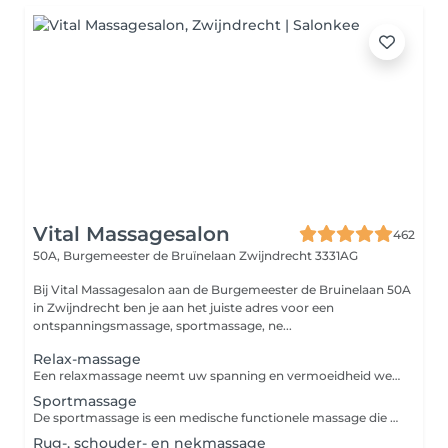
Vital Massagesalon
462
50A, Burgemeester de Bruïnelaan
Zwijndrecht 3331AG
Bij Vital Massagesalon aan de Burgemeester de Bruinelaan 50A
in Zwijndrecht ben je aan het juiste adres voor een
ontspanningsmassage, sportmassage, ne...
Relax-massage
Een relaxmassage neemt uw spanning en vermoeidheid weg. En brengt daar ontspanning en nieuwe energie voor in de plaats. Meestal is de massage wat zachter, maar de keuze is aan u. De duur kan verschillen. Samen met onze masseur of masseuse bepaalt u wat het beste is. De kenmerken van een relaxmassage: - Doel: rust en algehele ontspanning van uw lichaam en geest. - Power: zachte tot gemiddelde druk. - Gemasseerde zones: nek, schouders, rug, benen (voorkant en achterkant), armen en hoofd. - Drukpunten: de drukpunten worden met lichte kracht gemasseerd. - Effect: betere doorstroom van lichamelijke en emotionele energie, waardoor u zich vitaler en energieker voelt.
Sportmassage
De sportmassage is een medische functionele massage die u als sporter helpt om in goede lichamelijke conditie te blijven. Er zijn verschillende therapieën voor verschillende sportstadiums. De pre-competitionmassage vermindert stress en bestrijdt mogelijke klachten. De after-competitionmassage helpt juist bij het tegengaan van fysieke vermoeidheid, behandelen van spierpijn, stimuleren van herstel en genezen van blessures. - Wanneer kiest u voor een sportmassage: als uw spieren overbelast zijn door bijvoorbeeld sporten of lichamelijk werk. Of als u een atleet bent die (bijna) dagelijks traint. - Power: harde druk. - Gemasseerde zones: rug, benen (achterkant en voorkant) en zo nodig armen en hoofd. Wij besteden vooral aandacht aan de plaatsen van het lichaam waar u het meeste last van heeft. - Effect: een sportmassage helpt bij het versoepelen van uw (stijve) spieren, versnellen van het genezingsproces, verbeteren van uw doorbloeding en stimuleren van de afvoer van afvalstoffen. De dag na de massage kunnen bepaalde plekken beurs aanvoelen. Geen zorgen: dit komt doordat een grote hoeveelheid spanning in één keer vrijkomt. Na een paar dagen verdwijnt dit gevoel vanzelf. - Waar is de massage niet voor bedoeld: een sportmassage mag nooit worden toegepast bij een spierscheur, ontsteking, wond of koorts.
Rug-, schouder- en nekmassage