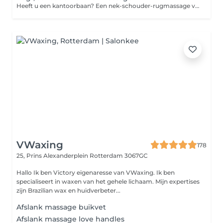
Heeft u een kantoorbaan? Een nek-schouder-rugmassage verbetert de lichamelijke functies en vermindert vermoeidheid en stress. Bovendien werkt het uitstekend tegen hoofdpijn, rugpijn en een stijve nek. - Wanneer kiest u voor deze massage: als u klachten of spierpijn heeft aan de nek, schouders of rug. - Power: gemiddelde tot harde druk. - Gemasseerde zones: nek, schouders en rug. - Effect: afvalstoffen worden verwijderd en uw (spannings)klachten verlicht. Omdat uw bloedsomloop verbetert kunnen klachten sneller genezen. De dag na de massage kunnen bepaalde plekken beurs aanvoelen. Geen zorgen: dit komt doordat een grote hoeveelheid spanning in één keer vrijkomt. Na een paar dagen verdwijnt dit gevoel vanzelf.
VWaxing
178
25, Prins Alexanderplein
Rotterdam 3067GC
Hallo Ik ben Victory eigenaresse van VWaxing. Ik ben
specialiseert in waxen van het gehele lichaam. Mijn expertises
zijn Brazilian wax en huidverbeter...
Afslank massage buikvet
Afslank massage love handles