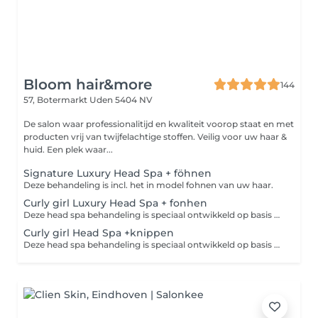
Bloom hair&more
144
57, Botermarkt
Uden 5404 NV
De salon waar professionalitijd en kwaliteit voorop staat en met
producten vrij van twijfelachtige stoffen. Veilig voor uw haar &
huid. Een plek waar...
Signature Luxury Head Spa + föhnen
Deze behandeling is incl. het in model fohnen van uw haar.
Curly girl Luxury Head Spa + fonhen
Deze head spa behandeling is speciaal ontwikkeld op basis van de Curly girl method. Dus is ook alleen geschikt voor mensen met krullen en is incl. het drogen van uw krullen.
Curly girl Head Spa +knippen
Deze head spa behandeling is speciaal ontwikkeld op basis van de Curly girl method. Dus is ook alleen geschikt voor mensen met krullen.