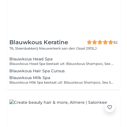
Blauwkous Keratine
82
76, Steenbakkerij
Nieuwerkerk aan den IJssel 2913LJ
Blauwkous Head Spa
Blauwkous Head Spa bestaat uit: Blauwkous Shampoo, Sea Salt Shampoo, Detox Modder, Blauwkous Hair Tonic, Blauwkous Botox, Blauwkous Hair Growing Serum, stoomcabine voor haar en gezicht met Koreaans skincare masker! Verwen jezelf en je haar!
Blauwkous Hair Spa Cursus
Blauwkous Milk Spa
Blauwkous Milk Spa bestaat uit: Blauwkous Shampoo, Sea Salt Shampoo, Detox Modder, Blauwkous Hair Tonic, Blauwkous Milk, Blauwkous Botox, Blauwkous Hair Growing Serum, stoomcabine voor haar en gezicht met Koreaans skincare masker! Verwen jezelf en je haar!