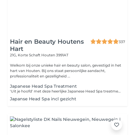
Hair en Beauty Houtens
337
Hart
21G, Korte Schaft
Houten 3991AT
Welkom bij onze unieke hair en beauty salon, gevestigd in het
hart van Houten. Bij ons staat persoonlijke aandacht,
professionaliteit en gezelligheid ...
Japanese Head Spa Treatment
'Uit je hoofd' met deze heerlijke Japanese Head Spa treatment. Tijdens deze behandeling wordt je hoofdhuid, gezicht, nek en schouders gemasseerd met de producten van FFOR . Deze zijn 100% vegan en gemaakt van natuurlijk afgeleide ingrediënten. Tijdens de massage wordt je hoofdhuid grondig gereingd en gevoed. Je haar wordt hierna losjes met de hand gedroogd.
Japanse Head Spa incl gezicht