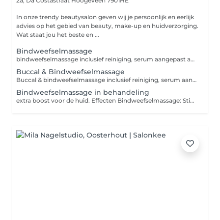
2a, Da Costastraat
Hoogeveen 7901HE
In onze trendy beautysalon geven wij je persoonlijk en eerlijk
advies op het gebied van beauty, make-up en huidverzorging.
Wat staat jou het beste en ...
Bindweefselmassage
bindweefselmassage inclusief reiniging, serum aangepast aan de huidbehoefte, dagverzorging, oogverzorging Effecten Bindweefselmassage: Stimuleren van de doorbloeding en zuurstof boost voor de huid met als resultaat een gezonde glow Verjongen van de huidstructuur Rimpelvermindering Reduceren van stress en opheffen van onderhuidse verklevingen Verstevigen en aanmaak van bindweefsel Preventief op huidveroudering
Buccal & Bindweefselmassage
Buccal & bindweefselmassage inclusief reiniging, serum aangepast aan de huidbehoefte, dagverzorging, oogverzorging Effecten Buccal & Bindweefselmassage: Stimuleren van de doorbloeding en zuurstof boost voor de huid met als resultaat een gezonde glow Verjongen van de huidstructuur Rimpelvermindering Reduceren van stress en opheffen van onderhuidse verklevingen Verstevigen en aanmaak van bindweefsel Preventief op huidveroudering
Bindweefselmassage in behandeling
extra boost voor de huid. Effecten Bindweefselmassage: Stimuleren van de doorbloeding en zuurstof boost voor de huid met als resultaat een gezonde glow Verjongen van de huidstructuur Rimpelvermindering Reduceren van stress en opheffen van onderhuidse verklevingen Verstevigen en aanmaak van bindweefsel Preventief op huidveroudering