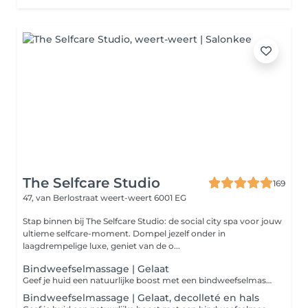
The Selfcare Studio
169
47, van Berlostraat
weert-weert 6001 EG
Stap binnen bij The Selfcare Studio: de social city spa voor jouw
ultieme selfcare-moment. Dompel jezelf onder in
laagdrempelige luxe, geniet van de o...
Bindweefselmassage | Gelaat
Geef je huid een natuurlijke boost met een bindweefselmassage! Deze intensieve massage stimuleert de doorbloeding, bevordert de aanmaak van collageen en zorgt voor een stevigere, gladdere huid. Ideaal voor het verminderen van fijne lijntjes, het verbeteren van de huidstructuur en het creëren van een frisse, gezonde glow.
Bindweefselmassage | Gelaat, decolleté en hals