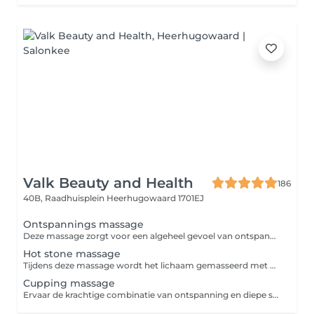
Valk Beauty and Health
186
40B, Raadhuisplein
Heerhugowaard 1701EJ
Ontspannings massage
Deze massage zorgt voor een algeheel gevoel van ontspanning. Terwijl je spieren relaxen ebt stress weg zodat lichaam en geest weer in balans komen.
Hot stone massage
Tijdens deze massage wordt het lichaam gemasseerd met handen en verwarmde vulkaanstenen. Ook worden er stenen op specifieke acupunctuurpunten van het lichaam gelegd. De warmte zorgt in combinatie met de masserende bewegingen niet alleen voor diepe ontspanning, maar ook voor stimulatie van de bloedsomloop, afvoer van gifstoffen en verlichting van verschillende lichamelijke klachten.
Cupping massage
Ervaar de krachtige combinatie van ontspanning en diepe spierbehandeling. Tijdens een cuppingmassage worden speciale cups gebruikt die de huid en het bindweefsel zacht optillen. Hierdoor wordt de doorbloeding gestimuleerd, kunnen verklevingen worden losgemaakt en worden afvalstoffen beter afgevoerd.