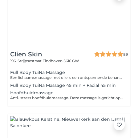
Clien Skin
89
196, Strijpsestraat
Eindhoven 5616 GW
Full Body TuiNa Massage
Een lichaamsmassage met olie is een ontspannende behandeling die het hele lichaam verzorgt en tot rust brengt. Door warme, voedende olie en TuiNa-technieken afkomstig uit de traditionele Chinese geneeskunde worden meridianen en drukpunten gestimuleerd. Dit bevordert de doorbloeding, vermindert spierspanning en kalmeert het zenuwstelsel. Tijdens het startgesprek kun je aangeven waar extra aandacht nodig is, zodat de massage gericht klachten verlicht en je diep kunt ontspannen. Praktische tip: Voor deze massage is het handig om comfortabele kleding te dragen die makkelijk aan en uit gaat. Vermijd delicate of dure outfits, omdat er met olie wordt gewerkt en we binnen een beperkte tijd van 45 minuten zitten. Hoewel ik zorgvuldig te werk ga, is een olievlek nooit helemaal uit te sluiten. Zo kun jij ontspannen beginnen én eindigen!
Full Body TuiNa Massage 45 min + Facial 45 min
Hoofdhuidmassage
Anti- stress hoofdhuidmassage. Deze massage is gericht op het verminderen van stress en hoofdpijn klachten.