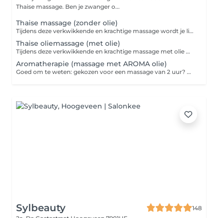
Thaise massage. Ben je zwanger o...
Thaise massage (zonder olie)
Tijdens deze verkwikkende en krachtige massage wordt je lichaam in verschillende yogahoudingen gebracht terwijl druk wordt uitgeoefend op verschillende reflexpunten. Deze massage zorgt voor ontspanning en energie en helpt vastzittende gewrichten los te maken en spierspanning te verlichten. Goed om te weten: gekozen voor een massage langer dan een uur? Dan krijg je ook een warme kruidenstempelmassage erbij. Stempelmassages worden al honderden jaren gegeven en staan bekend om hun vermogen je spieren te helpen ontspannen en je lichaam te detoxen. Je wordt gemasseerd met verwarmde linnen zakjes, gevuld met speciaal geselecteerde kruiden. Dit zorgt voor ontspanning terwijl tegelijkertijd ook de bloedsomloop wordt gestimuleerd om afvalstoffen gemakkelijker te laten afvoeren. Onze massages zijn gebaseerd op manual therapy: een hands-on behandelwijze die zich richt op het verlichten van spierspanning, verbeteren van de mobiliteit en het stimuleren van herstel.
Thaise oliemassage (met olie)
Tijdens deze verkwikkende en krachtige massage met olie wordt je lichaam in verschillende yogahoudingen gebracht terwijl druk wordt uitgeoefend op verschillende reflexpunten. Deze massage zorgt voor ontspanning en energie en helpt vastzittende gewrichten los te maken en spierspanning te verlichten. Goed om te weten: gekozen voor een massage van 2 uur? Dan krijg je ook een warme kruidenstempelmassage erbij. Stempelmassages worden al honderden jaren gegeven en staan bekend om hun vermogen je spieren te helpen ontspannen en je lichaam te detoxen. Je wordt gemasseerd met verwarmde linnen zakjes, gevuld met speciaal geselecteerde kruiden. Dit zorgt voor ontspanning terwijl tegelijkertijd ook de bloedsomloop wordt gestimuleerd om afvalstoffen gemakkelijker te laten afvoeren. Onze massages zijn gebaseerd op manual therapy: een hands-on behandelwijze die zich richt op het verlichten van spierspanning, verbeteren van de mobiliteit en het stimuleren van herstel.
Aromatherapie (massage met AROMA olie)
Goed om te weten: gekozen voor een massage van 2 uur? Dan krijg je ook een warme kruidenstempelmassage erbij. Dit is een heerlijk ontspannende massage waarbij je met essentiële oliën wordt gemasseerd. Deze oliën hebben een heilzame werking op lichaam en geest. Het doel van deze massage is om stress en spanning los te laten. Onze massages zijn gebaseerd op manual therapy: een hands-on behandelwijze die zich richt op het verlichten van spierspanning, verbeteren van de mobiliteit en het stimuleren van herstel.
Sylbeauty
148