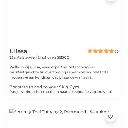
Ullasa
85
99a, Aalsterweg
Eindhoven 5615CC
Welkom bij Ullasa, waar expertise, ontspanning en
resultaatgerichte huidverzorging samenkomen. Met trots
mogen we aankondigen dat Ullasa de winnaar i...
Boosters to add to your Skin Gym
Pas je workout helemaal aan naar de behoefte van jouw huid door een booster toe te voegen. Hierdoor krijg je altijd een customised treatment. ENG: Adjust you workout completely to the needs of your skin by adding a booster. This means you always receive a customised treatment.