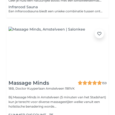
Geef je huid een natuurlijke boost met een bindweefselmassage! Deze intensieve massage stimuleert de doorbloeding, bevordert de aanmaak van collageen en zorgt voor een stevigere, gladdere huid. Ideaal voor het verminderen van fijne lijntjes, het verbeteren van de huidstructuur en het creëren van een frisse, gezonde glow. Bij deze behandelingen nemen we het gelaat, decolleté en de hals mee.
Infrarood Sauna
Een infraroodsauna biedt een unieke combinatie tussen ontspanning en gezondheidsvoordelen. Door het infrarood licht in een infrarood sauna wordt de lichaamstemperatuur van binnenuit verhoogd. Hierdoor ga je zweten en gaat je lichaam zichzelf reinigen en zuiveren. Niet alleen vanuit je poriën, maar helemaal vanuit je cellen. De diepe warmte heeft een helende werking op lichaam en geest.
Massage Minds
159
18B, Doctor Kuyperlaan
Amstelveen 1181VK
Bij Massage Minds in Amstelveen (5 minuten van het Stadshart)
kun je terecht voor diverse massagestijlen welke vanuit een
holistische benadering worde...