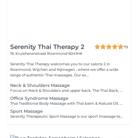
Serenity Thai Therapy 2
79
19, Kruisherenstraat
Roermond 6041HK
Serenity Thai Therapy welcomes you to our salons 2 in
Roermond, Wijchen and Nijmegen , where we offer a wide
range of authentic Thai massages. Our ex...
Neck & Shoulders Massage
Focus on Neck & Shoulders and upper back. The Thai Back, Head and Shoulder Massage is a specific therapy focusing on the specific areas rather than the entire body. The massage helps to relieve tension in your muscles, improve circulation and reduce stress. This therapy is especially recommended for you if you work sitting down or at a desk all day. The focus on your back, head and shoulders helps you to relax and assists in the reduction of stress hormones in the muscles which can reduce the occurrence of tension related headaches.
Office Syndrome Massage
Thai Traditional Body Massage with Thai balm & Natural Oil. This Massage uses techniques that focus on tension areas such as the back, neck and shoulders. Working at a desk or computer all day helps to create such problems. A Thai balm is used to relieve sore and tired muscles and creates a better blood circulation throughou
Sport Massage
Serenity Therapeutic Sport Massage is our sport massage technique that focuses on treating soft tissue, aches, pain and injuries that are associated with recreational activities. Massage can reduce muscle stiffness and improve relaxation by reducing heart rate and blood pressure