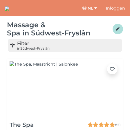
NL
Inloggen
Massage &
Spa
in
Súdwest-Fryslân
Filter
in
Súdwest-Fryslân
The Spa
821