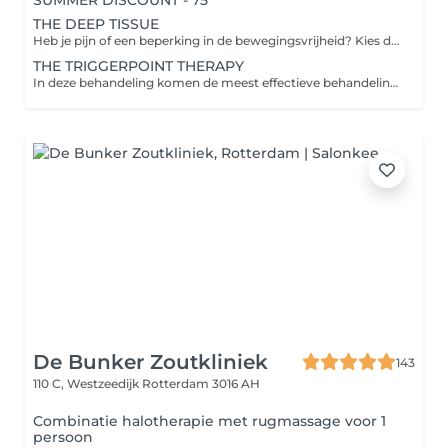
SUMMER DISCOUNT - 75
THE DEEP TISSUE
Heb je pijn of een beperking in de bewegingsvrijheid? Kies dan de Fix. Een diepe klacht gerichte massage voor het gehele lichaam. Helpt bij stress, nek-, schouder- en rugklachten. maar ook hoofdpijn door spanning in het boven lichaam. Zelfs migraine en RSI-klachten. Sportblessures en klachten door overmatig gebruik van het lichaam door intensief sporten. Deze massage helpt je van deze klachten af door gebruik te maken van deep musculaire en fascia technieken gericht op spieren, bindweefsel, mobilisatie en triggerpoints. We combineren dus ook diepe weefsel technieken met Triggerpoint technieken en het los maken van verklevingen in de fascia. Onze massages worden altijd gegeven vanuit een holistisch oogpunt.
THE TRIGGERPOINT THERAPY
In deze behandeling komen de meest effectieve behandelingen voor het oplossen van bewegingsbeperking en pijn klachten samen. Lees meer over triggerpoints en superfisciale en Myofasciale therapie op onze website: https://massageminds.nl/triggerpoint-therapie
De Bunker Zoutkliniek
143
110 C, Westzeedijk
Rotterdam 3016 AH
Combinatie halotherapie met rugmassage voor 1
persoon