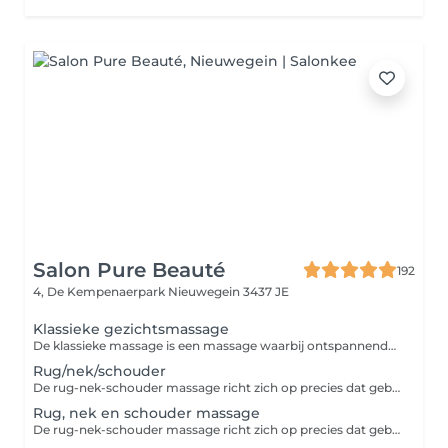
Salon Pure Beauté
192
4, De Kempenaerpark
Nieuwegein 3437 JE
Klassieke gezichtsmassage
De klassieke massage is een massage waarbij ontspannende en intensieve grepen elkaar afwisselen voor ontspanning en om spierknopen los te maken.
Rug/nek/schouder
De rug-nek-schouder massage richt zich op precies dat gebied waar we vaak last van hebben. Spanningen zetten zich voornamelijk vast in de rug, nek en/of schouder, waar pijnklachten door kunnen ontstaan. Een zorgvuldige ontspanningsmassage kan deze klachten flink verzachten door de spieren te helpen in de ontspanning.
Rug, nek en schouder massage
De rug-nek-schouder massage richt zich op precies dat gebied waar we vaak last van hebben. Spanningen zetten zich voornamelijk vast in de rug, nek en/of schouder, waar pijnklachten door kunnen ontstaan. Een zorgvuldige ontspanningsmassage kan deze klachten flink verzachten door de spieren te helpen in de ontspanning.