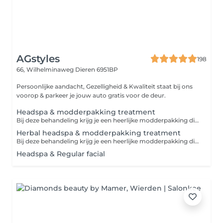
AGstyles
198
66, Wilhelminaweg
Dieren 6951BP
Persoonlijke aandacht, Gezelligheid & Kwaliteit staat bij ons
voorop & parkeer je jouw auto gratis voor de deur.
Headspa & modderpakking treatment
Bij deze behandeling krijg je een heerlijke modderpakking die je hoofdhuid kalmeerd , minder snel vettig maakt of roos behandeld. Daarna kun jij heerlijk genieten van een heerlijke headspa treatment die je haar versterkt en de kwaliteit van je haar verbetert
Herbal headspa & modderpakking treatment
Bij deze behandeling krijg je een heerlijke modderpakking die je hoofdhuid kalmeerd , minder snel vettig maakt of roos behandeld. Daarna kun jij heerlijk genieten van een heerlijke headspa treatment die stress verminderd.
Headspa & Regular facial