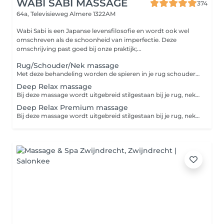
WABI SABI MASSAGE
374
64a, Televisieweg
Almere 1322AM
Wabi Sabi is een Japanse levensfilosofie en wordt ook wel
omschreven als de schoonheid van imperfectie. Deze
omschrijving past goed bij onze praktijk;...
Rug/Schouder/Nek massage
Met deze behandeling worden de spieren in je rug schouder en nek goed losgemaakt en ga je weer licht en met nieuwe energie de deur uit. Geef ons vooral je wensen en behoeften aan. In 30min kunnen we heel veel voor je bekenenen!
Deep Relax massage
Bij deze massage wordt uitgebreid stilgestaan bij je rug, nek en schouders. Ook geven wij je een uitgebreide hoofd/gezichtsmasage. Je mag zelf kiezen of je liever je benen of je voeten erbij wil laten masseren. Zo maak je jouw massage behandeling op maat. Er wordt gezorgd voor het ultieme zen gevoel. Laat je in een grote handdoek inpakken en kies je favoriete 100% natuurlijke olie uit. Op de achtergrond hoor je zachte ontspannende muziek en verder helemaal niets: dit is jouw moment. Deze ontspanningsmassage is vaak een combinatie tussen spierknopen losmaken en ontspanning. Alles is op maat dus geef ons vooral je wensen en behoeften aan.
Deep Relax Premium massage
Bij deze massage wordt uitgebreid stilgestaan bij je rug, nek en schouders. Ook geven wij je een uitgebreide hoofd/gezichtsmasage en kan je de behandeling evt uitbreiden naar jouw wensen. Er wordt gezorgd voor het ultieme zen gevoel. Laat je in een grote handdoek inpakken en kies je favoriete 100% natuurlijke olie uit. Op de achtergrond hoor je zachte ontspannende muziek en verder helemaal niets: dit is jouw moment. Deze ontspanningsmassage is vaak een combinatie tussen spierknopen losmaken en ontspanning. Alles is op maat dus geef ons vooral je wensen en behoeften aan.