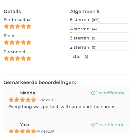
Details
Algemeen
5
Eindresultaat
5
sterren
(165)
4
sterren
(4)
Sfeer
3
sterren
(0)
2
sterren
(0)
Personeel
1
ster
(0)
Gemarkeerde beoordelingen:
Magda
Geverifieerde
21.02.2026
Everything was perfect, will come back for sure ⭐️
Yara
Geverifieerde
29.01.2026