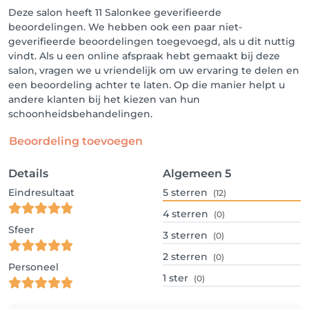
Deze salon heeft 11 Salonkee geverifieerde
beoordelingen. We hebben ook een paar niet-
geverifieerde beoordelingen toegevoegd, als u dit nuttig
vindt. Als u een online afspraak hebt gemaakt bij deze
salon, vragen we u vriendelijk om uw ervaring te delen en
een beoordeling achter te laten. Op die manier helpt u
andere klanten bij het kiezen van hun
schoonheidsbehandelingen.
Beoordeling toevoegen
Details
Algemeen
5
Eindresultaat
5
sterren
(12)
4
sterren
(0)
Sfeer
3
sterren
(0)
2
sterren
(0)
Personeel
1
ster
(0)