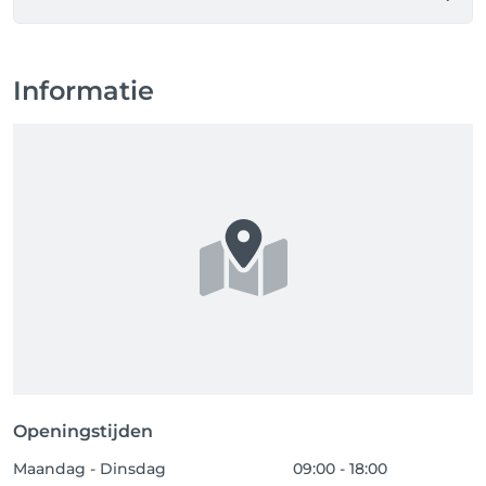
aanbetaling niet terugbetaald of de helft van de 
behandeling word in rekening gebracht.

Beleid voor te laat komen 

Informatie
Als u verwacht te laat te komen voor uw afspraak, 
laat het ons dan gerust weten. 

Als u meer dan 15 minuten te laat komt, kunnen we 
mogelijk uw afspraak inkorten, verplaatsen of 
annuleren. 

No show beleid

Als u niet komt opdagen op uw afspraak hanteren 
wij een beleid waarbij er geen vervolg afspraak 
gemaakt kan worden en uw aanbetaling niet word 
terugbetaald of de helft van de behandeling word in 
rekening gebracht.

Wij als kapsalon zijn niet aansprakelijk voor schade 
aan kleding die ontstaat tijdens de behandeling

Openingstijden
trek geen dure of nieuwe kleding aan naar uw 
Maandag - Dinsdag
afspraak 

09:00 - 18:00