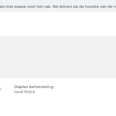
onals met passie voor het vak. We blijven op de hoogte van de
m jou echt te leren kennen. Want bij TEASE geloven we dat 
 lef — precies zoals jij het mag verwachten van een plek waar jij
bijpunten: bij TEASE ben je altijd welkom.

t een goede behandeling met je kan doen.
Olaplex behandeling
Vanaf
79.50 €