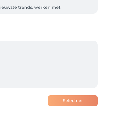
 nieuwste trends, werken met 
een mooi kapsel begint bij een goed 
 als klant centraal staat. Of je nu voor een 
Selecteer