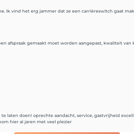
. Ik vind het erg jammer dat ze een carrièreswitch gaat make
een afspraak gemaakt moet worden aangepast, kwaliteit van k
er te laten doen! oprechte aandacht, service, gastvrijheid exc
kom hier al jaren met veel plezier