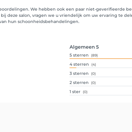
eoordelingen. We hebben ook een paar niet-geverifieerde beo
 bij deze salon, vragen we u vriendelijk om uw ervaring te de
n van hun schoonheidsbehandelingen.
Algemeen
5
5
sterren
(89)
4
sterren
(4)
3
sterren
(0)
2
sterren
(0)
1
ster
(0)