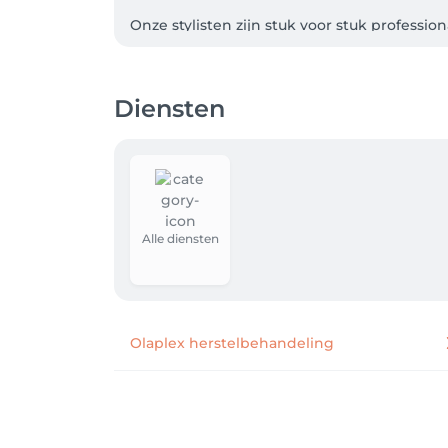
Onze stylisten zijn stuk voor stuk professi
hoogwaardige producten en nemen de tijd o
gesprek.

Diensten
Onze salon ademt rust, stijl en een tikkeltje
grote verandering komt of gewoon even wilt 
Kom langs, laat je verwennen en ervaar wa
Alle diensten
Olaplex herstelbehandeling