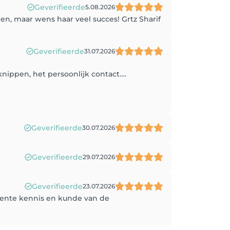
Geverifieerde
5.08.2026
n, maar wens haar veel succes! Grtz Sharif
Geverifieerde
31.07.2026
nippen, het persoonlijk contact….
Geverifieerde
30.07.2026
Geverifieerde
29.07.2026
Geverifieerde
23.07.2026
ellente kennis en kunde van de