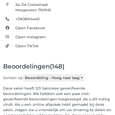
zonder uw toestemming, tenzij dit wettelijk 
2a, Da Costastraat
verplicht is.

Hoogeveen 7901HE
6.3 Resultaatfoto’s of video’s worden alleen geplaatst 
op social media met uw toestemming. 

+31618914440
7. Klachten 

Open Facebook
7.1 Klachten over behandelingen of producten 
Open Instagram
dienen binnen 7 dagen na de behandeling via mail 
of telefonisch te worden ingediend. 

Open TikTok
7.2 Wij streven ernaar om klachten binnen 14 dagen 
naar tevredenheid op te lossen.

Beoordelingen
(148)
8. Wijzigingen Algemene Voorwaarden

 8.1 SYL! behoudt zich het recht voor om deze 
algemene voorwaarden te wijzigen. 

Sorteer op
Beoordeling - Hoog naar laag
8.2 Wijzigingen worden tijdig gecommuniceerd en 
zijn van toepassing op toekomstige afspraken.
Deze salon heeft 123 Salonkee geverifieerde
beoordelingen. We hebben ook een paar niet-
geverifieerde beoordelingen toegevoegd, als u dit nuttig
vindt. Als u een online afspraak hebt gemaakt bij deze
salon, vragen we u vriendelijk om uw ervaring te delen en