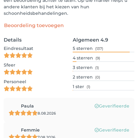
een beoordeling achter te laten. Op die manier helpt u
andere klanten bij het kiezen van hun
schoonheidsbehandelingen.
Beoordeling toevoegen
Details
Algemeen
4.9
Eindresultaat
5
sterren
(137)
4
sterren
(9)
Sfeer
3
sterren
(1)
2
sterren
(0)
Personeel
1
ster
(1)
Paula
Geverifieerde
8.08.2026
Femmie
Geverifieerde
7.08.2026