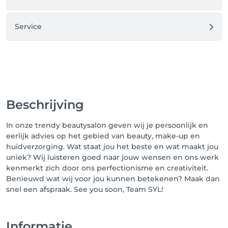
van tevoren te annuleren of uw afspraak online te 
verplaatsen indien u verhinderd bent. Annuleren of 
Service
verplaatsen kan tot 48 uur voor de afspraak kosteloos.

2.3 Bij het niet tijdig annuleren, niet verplaatsen of 
niet komen opdagen bij een afspraak, zijn wij 
genoodzaakt om 100% van de kosten van de 
geboekte afspraak in rekening te brengen.

2.4 Bij ziekte kijken wij samen naar een passende 
oplossing.

Beschrijving
2.5 Komt u te laat voor uw afspraak en is het niet 
meer mogelijk om een gehele behandeling af te 
In onze trendy beautysalon geven wij je persoonlijk en
nemen dan kijken wij naar een aangepaste 
eerlijk advies op het gebied van beauty, make-up en
behandeling. Wel betaalt u de kosten voor de 
huidverzorging. Wat staat jou het beste en wat maakt jou
geboekte afspraak.

uniek? Wij luisteren goed naar jouw wensen en ons werk
kenmerkt zich door ons perfectionisme en creativiteit.
3. Betalingen 

Benieuwd wat wij voor jou kunnen betekenen? Maak dan
3.1 Betalingen dienen direct na de behandeling te 
snel een afspraak. See you soon, Team SYL!
worden voldaan. 

3.2 Wij accepteren contante betalingen en 
pinbetalingen. Indien dit niet mogelijk is vanwege 
technische redenen is er een mogelijkheid om te 
Informatie