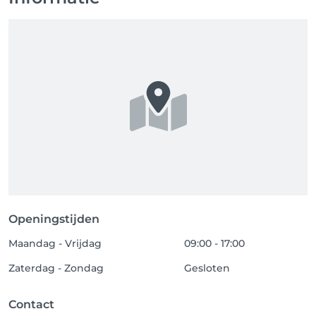
betalen via een betaalverzoek. Deze zal binnen 3 
dagen moeten worden voldaan. Anders zijn wij 
genoodzaakt 10% extra in rekening te brengen. 

4. Prijzen 

4.1 Alle vermelde prijzen zijn inclusief BTW. 

4.2 Prijswijzigingen worden tijdig gecommuniceerd 
en zijn van toepassing op toekomstige afspraken.

5. Aansprakelijkheid 

5.1 SYL! is niet aansprakelijk voor schade, verlies of 
diefstal van persoonlijke eigendommen. 

5.2 Wij zijn niet verantwoordelijk voor eventuele 
allergische reacties of bijwerkingen als gevolg van 
behandelingen of producten, tenzij er sprake is van 
Openingstijden
grove nalatigheid.

Maandag - Vrijdag
09:00 - 17:00
6. Privacy 

Zaterdag - Zondag
Gesloten
6.1 Wij respecteren uw privacy en gaan zorgvuldig 
om met uw persoonlijke gegevens. 

6.2 Uw gegevens worden niet gedeeld met derden 
Contact