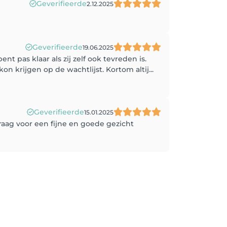
Geverifieerde
2.12.2025
Geverifieerde
19.06.2025
nt pas klaar als zij zelf ook tevreden is.
n krijgen op de wachtlijst. Kortom altij...
Geverifieerde
15.01.2025
raag voor een fijne en goede gezicht