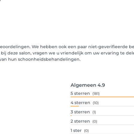
0
beoordelingen. We hebben ook een paar niet-geverifieerde be
 bij deze salon, vragen we u vriendelijk om uw ervaring te de
n van hun schoonheidsbehandelingen.
Algemeen
4.9
5
sterren
(181)
4
sterren
(10)
3
sterren
(1)
2
sterren
(0)
1
ster
(0)