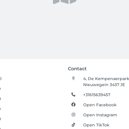
Contact
0
4, De Kempenaerpar
Nieuwegein 3437 JE
0
+31615639457
0
Open Facebook
0
Open Instagram
0
Open TikTok