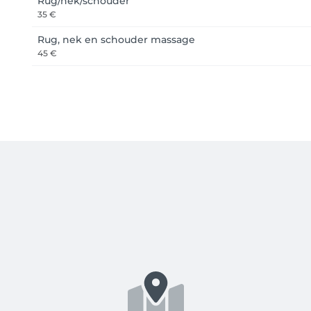
Rug/nek/schouder
35 €
Rug, nek en schouder massage
45 €