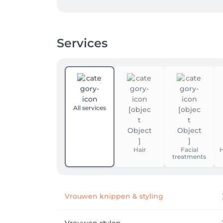
Services
All services
Hair
Facial
H
treatments
Vrouwen knippen & styling