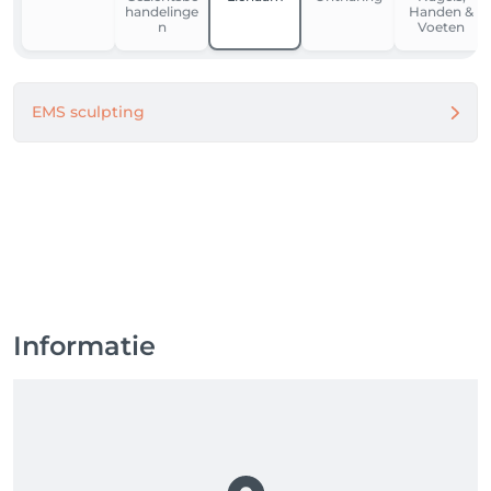
handelinge
Handen &
n
Voeten
EMS sculpting
Informatie