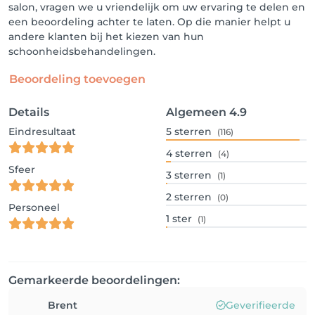
salon, vragen we u vriendelijk om uw ervaring te delen en
een beoordeling achter te laten. Op die manier helpt u
andere klanten bij het kiezen van hun
schoonheidsbehandelingen.
Beoordeling toevoegen
Details
Algemeen
4.9
Eindresultaat
5
sterren
(116)
4
sterren
(4)
Sfeer
3
sterren
(1)
2
sterren
(0)
Personeel
1
ster
(1)
Gemarkeerde beoordelingen:
Brent
Geverifieerde