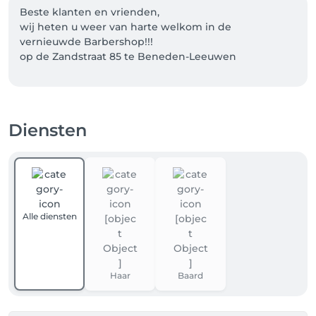
Beste klanten en vrienden,

wij heten u weer van harte welkom in de 
vernieuwde Barbershop!!!

op de Zandstraat 85 te Beneden-Leeuwen

Welkom op ons nieuwe boekingssysteem! Opgelet 
bij jouw eerste boeking hier, dien je jezelf te 
Diensten
registreren via Facebook of een E-mailadres.

Dit systeem heeft tal van voordelen! Benieuwd? kijk 
vooral verder en tot snel!
Alle diensten
Haar
Baard