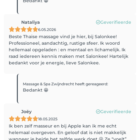
Bedankt 😁
Nataliya
Geverifieerde
6.05.2026
Beste Thaise massage vind je hier, bij Salonkee!
Professioneel, aandachtig, rustige sfeer. Ik woord
hellemaal opgeladen : en mentaal en lichamelijk. Ik
raad iedereen kennis maken met Salonkee! Hartelijk
bedankt voor je energie, lieve Salonkee.
Massage & Spa Zwijndrecht
heeft gereageerd
:
Bedankt 😁
Joëy
Geverifieerde
18.05.2025
Ik ben zelf masseur en bij Apple kan ik me echt
helemaal overgeven. En geloof dat is niet makkelijk
wanneer je beide het zelfde werk doet 😜 Ze “voelt”