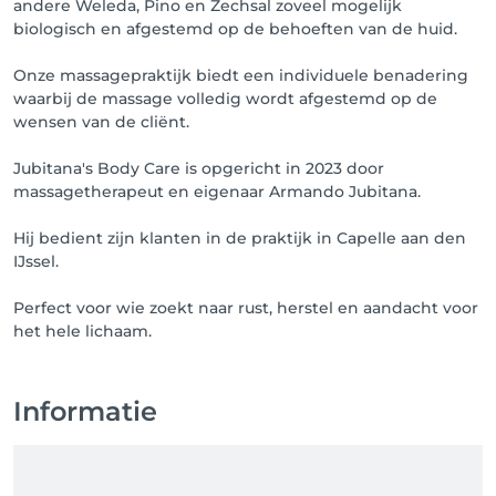
openingstijden. (Daarna graag mailen of whatsapp 
andere Weleda, Pino en Zechsal zoveel mogelijk
bericht sturen)

biologisch en afgestemd op de behoeften van de huid.
Onze massagepraktijk biedt een individuele benadering
Wij verwelkomen u gauw in ons massagepraktijk.

waarbij de massage volledig wordt afgestemd op de
wensen van de cliënt.
Met warme groet,

Jubitana's Body Care is opgericht in 2023 door
Uw massagetherapeut

massagetherapeut en eigenaar Armando Jubitana.
Armando Jubitana

Hij bedient zijn klanten in de praktijk in Capelle aan den
IJssel.
Perfect voor wie zoekt naar rust, herstel en aandacht voor
het hele lichaam.
Informatie