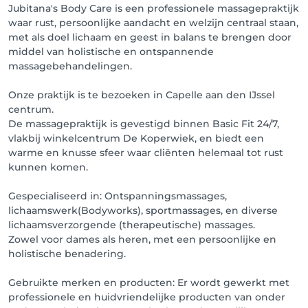
afspraak in te plannen.(Enkel geldig op de vrijdagen!)

Jubitana's Body Care is een professionele massagepraktijk
(Let op! We zitten al goed vol met voucher 
waar rust, persoonlijke aandacht en welzijn centraal staan,
boekingen er is vanaf vrijdag 1 oktober 2026 weer 
met als doel lichaam en geest in balans te brengen door
plek voor nieuwe deals boekingen) 

middel van holistische en ontspannende
massagebehandelingen.
4. De boekingsagenda is leidend! Als er geen 
plekken meer zijn betekent dat het vol zit. 

Onze praktijk is te bezoeken in Capelle aan den IJssel
centrum.
U kunt uzelf wel op de wachtlijst plaatsen het heeft 
De massagepraktijk is gevestigd binnen Basic Fit 24/7,
geen zin om hierover te bellen of te berichten voor 
vlakbij winkelcentrum De Koperwiek, en biedt een
een afspraak!

warme en knusse sfeer waar cliënten helemaal tot rust
kunnen komen.
5. Mocht u dringende vragen hebben over uw 
afspraak of lukt het reserveren niet dan kunt u ons 
Gespecialiseerd in: Ontspanningsmassages,
bereiken via dit telefoonnummer: 06 27285806

lichaamswerk(Bodyworks), sportmassages, en diverse
(Mocht er niet opgenomen worden dan zitten we in 
lichaamsverzorgende (therapeutische) massages.
een behandeling sessie wij proberen u dan zo gauw 
Zowel voor dames als heren, met een persoonlijke en
mogelijk terug te bellen ook kunt u ons een 
holistische benadering.
whatsapp bericht sturen) 

Gebruikte merken en producten: Er wordt gewerkt met
Telefonisch bereikbaar tussen 14:00 - 17:00 uur op de 
professionele en huidvriendelijke producten van onder