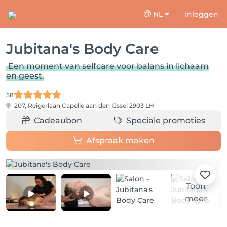
NL
Inloggen
Jubitana's Body Care
Een moment van selfcare voor balans in lichaam
en geest.
58
207, Reigerlaan
Capelle aan den IJssel 2903 LH
Cadeaubon
Speciale promoties
Afspraak maken
Toon
meer